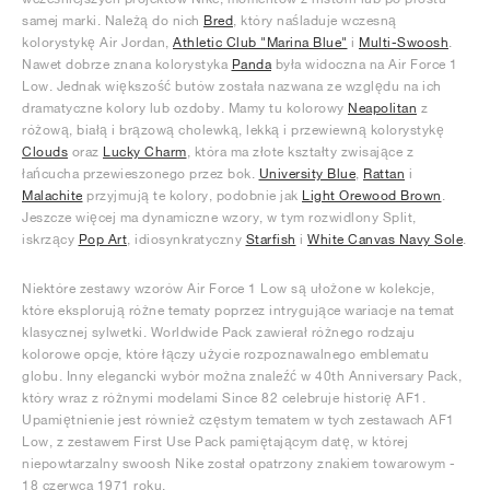
samej marki. Należą do nich
Bred
, który naśladuje wczesną
kolorystykę Air Jordan,
Athletic Club "Marina Blue"
i
Multi-Swoosh
.
Nawet dobrze znana kolorystyka
Panda
była widoczna na Air Force 1
Low. Jednak większość butów została nazwana ze względu na ich
dramatyczne kolory lub ozdoby. Mamy tu kolorowy
Neapolitan
z
różową, białą i brązową cholewką, lekką i przewiewną kolorystykę
Clouds
oraz
Lucky Charm
, która ma złote kształty zwisające z
łańcucha przewieszonego przez bok.
University Blue
,
Rattan
i
Malachite
przyjmują te kolory, podobnie jak
Light Orewood Brown
.
Jeszcze więcej ma dynamiczne wzory, w tym rozwidlony Split,
iskrzący
Pop Art
, idiosynkratyczny
Starfish
i
White Canvas Navy Sole
.
Niektóre zestawy wzorów Air Force 1 Low są ułożone w kolekcje,
które eksplorują różne tematy poprzez intrygujące wariacje na temat
klasycznej sylwetki. Worldwide Pack zawierał różnego rodzaju
kolorowe opcje, które łączy użycie rozpoznawalnego emblematu
globu. Inny elegancki wybór można znaleźć w 40th Anniversary Pack,
który wraz z różnymi modelami Since 82 celebruje historię AF1.
Upamiętnienie jest również częstym tematem w tych zestawach AF1
Low, z zestawem First Use Pack pamiętającym datę, w której
niepowtarzalny swoosh Nike został opatrzony znakiem towarowym -
18 czerwca 1971 roku.