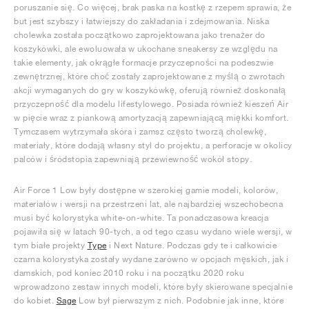
poruszanie się. Co więcej, brak paska na kostkę z rzepem sprawia, że
but jest szybszy i łatwiejszy do zakładania i zdejmowania. Niska
cholewka została początkowo zaprojektowana jako trenażer do
koszykówki, ale ewoluowała w ukochane sneakersy ze względu na
takie elementy, jak okrągłe formacje przyczepności na podeszwie
zewnętrznej, które choć zostały zaprojektowane z myślą o zwrotach
akcji wymaganych do gry w koszykówkę, oferują również doskonałą
przyczepność dla modelu lifestylowego. Posiada również kieszeń Air
w pięcie wraz z piankową amortyzacją zapewniającą miękki komfort.
Tymczasem wytrzymała skóra i zamsz często tworzą cholewkę,
materiały, które dodają własny styl do projektu, a perforacje w okolicy
palców i śródstopia zapewniają przewiewność wokół stopy.
Air Force 1 Low były dostępne w szerokiej gamie modeli, kolorów,
materiałów i wersji na przestrzeni lat, ale najbardziej wszechobecna
musi być kolorystyka white-on-white. Ta ponadczasowa kreacja
pojawiła się w latach 90-tych, a od tego czasu wydano wiele wersji, w
tym białe projekty
Type
i Next Nature. Podczas gdy te i całkowicie
czarna kolorystyka zostały wydane zarówno w opcjach męskich, jak i
damskich, pod koniec 2010 roku i na początku 2020 roku
wprowadzono zestaw innych modeli, które były skierowane specjalnie
do kobiet.
Sage
Low był pierwszym z nich. Podobnie jak inne, które