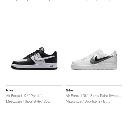
Nike
Nike
Air Force 1 '07 "Panda"
Air Force 1 '07 "Spray Paint Swoosh"
Mezczyzni / Sportstyle / Buty
Mezczyzni / Sportstyle / Buty