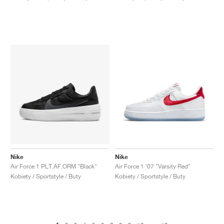
Nike
Nike
Air Force 1 PLT.AF.ORM "Black"
Air Force 1 '07 "Varsity Red"
Kobiety / Sportstyle / Buty
Kobiety / Sportstyle / Buty