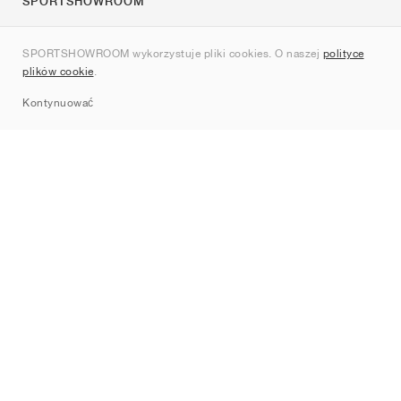
SPORTSHOWROOM
O nas
SPORTSHOWROOM wykorzystuje pliki cookies. O naszej
polityce
Kontakt
plików cookie
.
Sitemap
Kontynuować
Marki
Nike
Jordan
adidas
New Balance
ASICS
PUMA
Converse
Vans
Hoka
Salomon