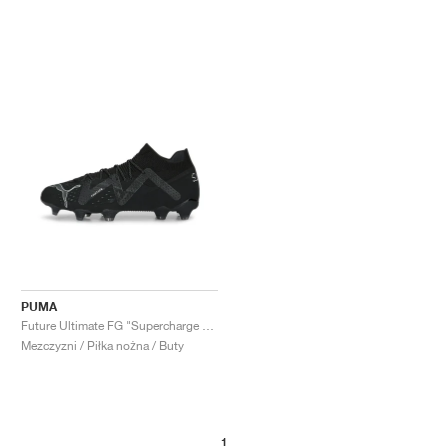
PUMA
Future Ultimate FG "Supercharge Pack"
Mezczyzni / Piłka nożna / Buty
1