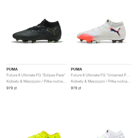
PUMA
PUMA
Future 8 Ultimate FG "Eclipse Pack"
Future 8 Ultimate FG "Untamed Pack"
Kobiety & Mezczyzni / Piłka nożna / Buty
Kobiety & Mezczyzni / Piłka nożna / Buty
979 zł
979 zł