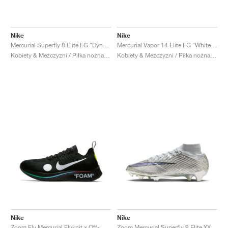
Nike
Nike
Mercurial Superfly 8 Elite FG "Dynamic Turquoise & Lime Glow"
Mercurial Vapor 14 Elite FG "White & Volt"
Kobiety & Mezczyzni / Piłka nożna / Buty
Kobiety & Mezczyzni / Piłka nożna / Buty
Nike
Nike
Zoom Fly Mercurial Flyknit x Off-White™ "Black"
Zoom Mercurial Superfly 9 Elite XXV SE FG "25th Anniversary"