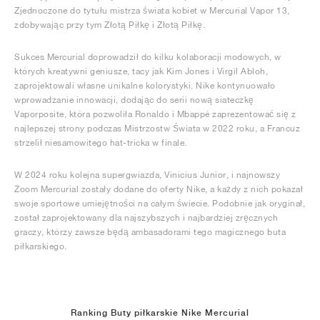
Zjednoczone do tytułu mistrza świata kobiet w Mercurial Vapor 13,
zdobywając przy tym Złotą Piłkę i Złotą Piłkę.
Sukces Mercurial doprowadził do kilku kolaboracji modowych, w
których kreatywni geniusze, tacy jak Kim Jones i Virgil Abloh,
zaprojektowali własne unikalne kolorystyki. Nike kontynuowało
wprowadzanie innowacji, dodając do serii nową siateczkę
Vaporposite, która pozwoliła Ronaldo i Mbappé zaprezentować się z
najlepszej strony podczas Mistrzostw Świata w 2022 roku, a Francuz
strzelił niesamowitego hat-tricka w finale.
W 2024 roku kolejna supergwiazda, Vinicius Junior, i najnowszy
Zoom Mercurial zostały dodane do oferty Nike, a każdy z nich pokazał
swoje sportowe umiejętności na całym świecie. Podobnie jak oryginał,
został zaprojektowany dla najszybszych i najbardziej zręcznych
graczy, którzy zawsze będą ambasadorami tego magicznego buta
piłkarskiego.
Ranking Buty piłkarskie Nike Mercurial