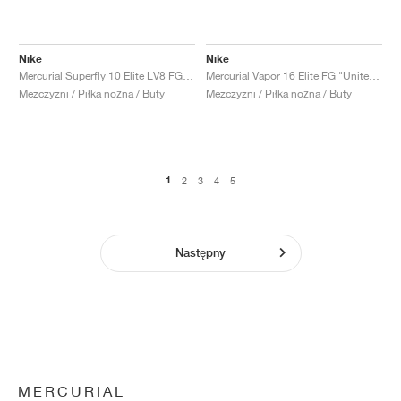
Nike
Nike
Mercurial Superfly 10 Elite LV8 FG "Elite Only Pack"
Mercurial Vapor 16 Elite FG "United Pack"
Mezczyzni / Piłka nożna / Buty
Mezczyzni / Piłka nożna / Buty
1
2
3
4
5
Następny
MERCURIAL