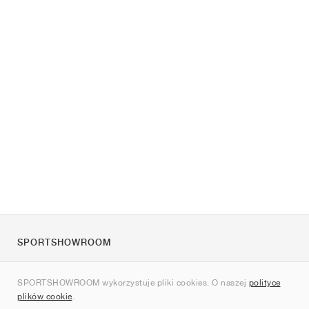
SPORTSHOWROOM
O nas
SPORTSHOWROOM wykorzystuje pliki cookies. O naszej
polityce
Kontakt
plików cookie
.
Sitemap