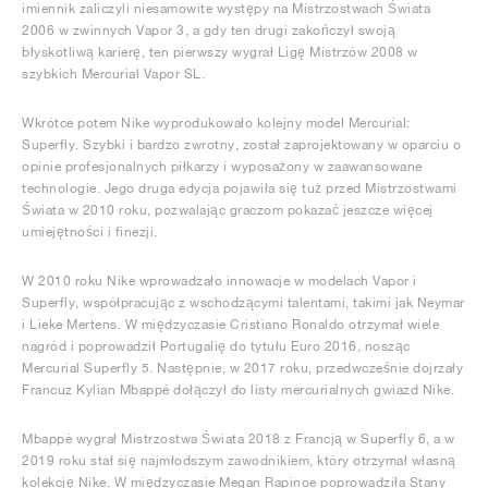
imiennik zaliczyli niesamowite występy na Mistrzostwach Świata
2006 w zwinnych Vapor 3, a gdy ten drugi zakończył swoją
błyskotliwą karierę, ten pierwszy wygrał Ligę Mistrzów 2008 w
szybkich Mercurial Vapor SL.
Wkrótce potem Nike wyprodukowało kolejny model Mercurial:
Superfly. Szybki i bardzo zwrotny, został zaprojektowany w oparciu o
opinie profesjonalnych piłkarzy i wyposażony w zaawansowane
technologie. Jego druga edycja pojawiła się tuż przed Mistrzostwami
Świata w 2010 roku, pozwalając graczom pokazać jeszcze więcej
umiejętności i finezji.
W 2010 roku Nike wprowadzało innowacje w modelach Vapor i
Superfly, współpracując z wschodzącymi talentami, takimi jak Neymar
i Lieke Mertens. W międzyczasie Cristiano Ronaldo otrzymał wiele
nagród i poprowadził Portugalię do tytułu Euro 2016, nosząc
Mercurial Superfly 5. Następnie, w 2017 roku, przedwcześnie dojrzały
Francuz Kylian Mbappé dołączył do listy mercurialnych gwiazd Nike.
Mbappé wygrał Mistrzostwa Świata 2018 z Francją w Superfly 6, a w
2019 roku stał się najmłodszym zawodnikiem, który otrzymał własną
kolekcję Nike. W międzyczasie Megan Rapinoe poprowadziła Stany