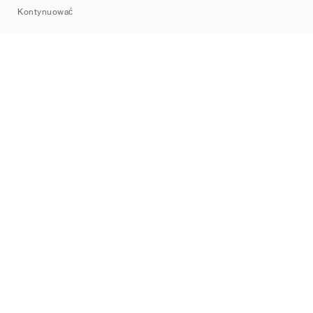
Kontynuować
Marki
Nike
Jordan
adidas
New Balance
ASICS
PUMA
Converse
Vans
Hoka
Salomon
On
Saucony
Mizuno