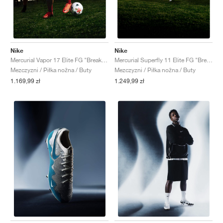
Nike
Nike
Mercurial Vapor 17 Elite FG "Break 'Em Pack"
Mercurial Superfly 11 Elite FG "Break 'Em Pack"
Mezczyzni / Piłka nożna / Buty
Mezczyzni / Piłka nożna / Buty
1.169,99 zł
1.249,99 zł