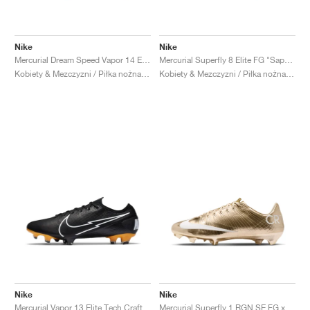
Nike
Nike
Mercurial Dream Speed Vapor 14 Elite FG "Barely Green & Electric Purple"
Mercurial Superfly 8 Elite FG "Sapphire & Volt"
Kobiety & Mezczyzni / Piłka nożna / Buty
Kobiety & Mezczyzni / Piłka nożna / Buty
Nike
Nike
Mercurial Vapor 13 Elite Tech Craft FG "Black & Pro Gold"
Mercurial Superfly 1 RGN SE FG x Cristiano Ronaldo "Gold"