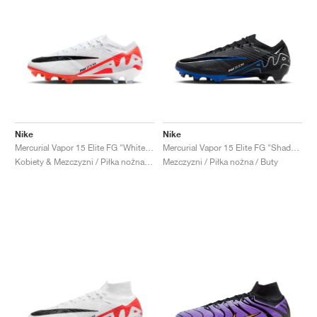
Nike
Nike
Mercurial Vapor 15 Elite FG "White & Bright Crimson"
Mercurial Vapor 15 Elite FG "Shadow Pack"
Kobiety & Mezczyzni / Piłka nożna / Buty
Mezczyzni / Piłka nożna / Buty