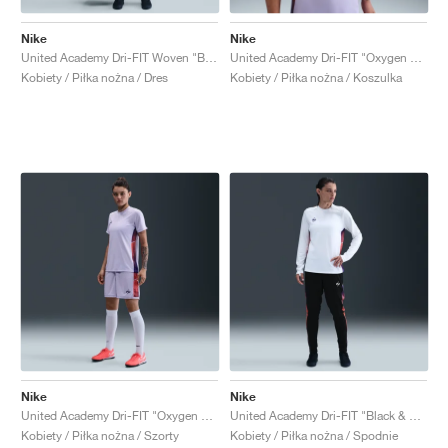
Nike
Nike
United Academy Dri-FIT Woven "Black & Dark Concord"
United Academy Dri-FIT "Oxygen Purple & Dark Concord"
Kobiety / Piłka nożna / Dres
Kobiety / Piłka nożna / Koszulka
Nike
Nike
United Academy Dri-FIT "Oxygen Purple & Dark Concord"
United Academy Dri-FIT "Black & Dark Concord"
Kobiety / Piłka nożna / Szorty
Kobiety / Piłka nożna / Spodnie