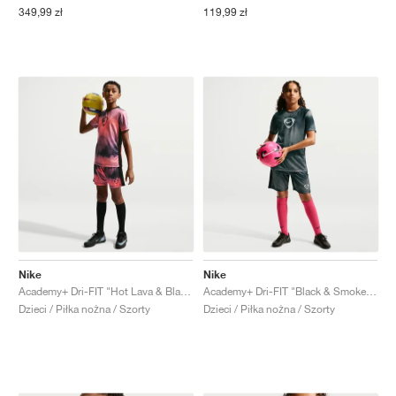
349,99 zł
119,99 zł
Nike
Nike
Academy+ Dri-FIT "Hot Lava & Black"
Academy+ Dri-FIT "Black & Smoke Grey"
Dzieci / Piłka nożna / Szorty
Dzieci / Piłka nożna / Szorty