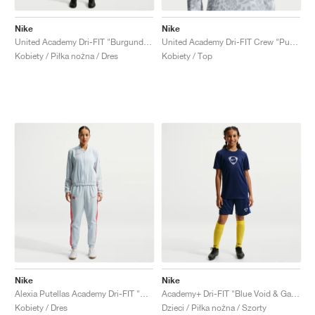
Nike
Nike
United Academy Dri-FIT "Burgundy Crush & Metallic Silver"
United Academy Dri-FIT Crew "Pure Platinum & Wolf Grey"
Kobiety / Piłka nożna / Dres
Kobiety / Top
Nike
Nike
Alexia Putellas Academy Dri-FIT "Pure Platinum & Sea Coral"
Academy+ Dri-FIT "Blue Void & Game Royal"
Kobiety / Dres
Dzieci / Piłka nożna / Szorty