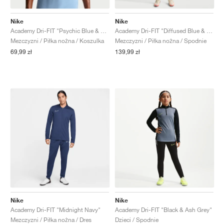
Nike
Nike
Academy Dri-FIT "Psychic Blue & Diffused Blue"
Academy Dri-FIT "Diffused Blue & Psychic Blue"
Mezczyzni / Piłka nożna / Koszulka
Mezczyzni / Piłka nożna / Spodnie
69,99 zł
139,99 zł
Nike
Nike
Academy Dri-FIT "Midnight Navy"
Academy Dri-FIT "Black & Ash Grey"
Mezczyzni / Piłka nożna / Dres
Dzieci / Spodnie