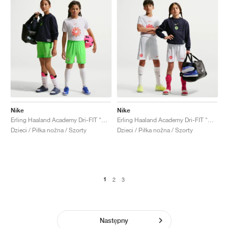
Nike
Nike
Erling Haaland Academy Dri-FIT "Green Strike & Phantom"
Erling Haaland Academy Dri-FIT "White & Hot Punch"
Dzieci / Piłka nożna / Szorty
Dzieci / Piłka nożna / Szorty
1
2
3
Następny