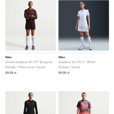
Nike
Nike
United Academy Dri-FIT "Burgundy Crush & Metallic Silver"
Academy Dri-FIT 4" "White"
Kobiety / Piłka nożna / Szorty
Kobiety / Szorty
69,99 zł
69,99 zł