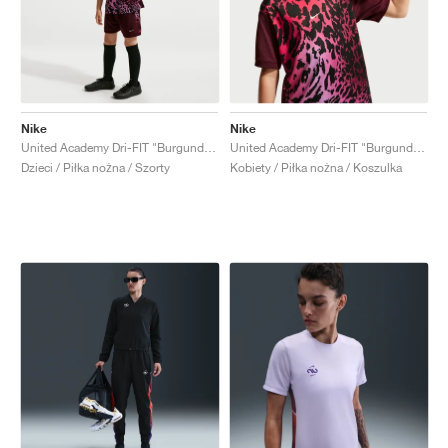
Nike
Nike
United Academy Dri-FIT "Burgundy Crush & Metallic Silver"
United Academy Dri-FIT "Burgundy Crush & Pure Platinum"
Dzieci / Piłka nożna / Szorty
Kobiety / Piłka nożna / Koszulka