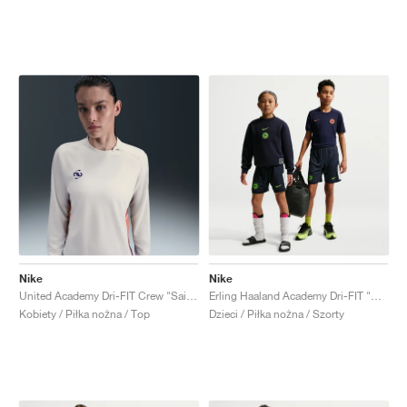
Nike
Nike
United Academy Dri-FIT Crew "Sail & Dark Concord"
Erling Haaland Academy Dri-FIT "Obsidian & Green Strike"
Kobiety / Piłka nożna / Top
Dzieci / Piłka nożna / Szorty