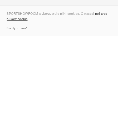
O nas
SPORTSHOWROOM wykorzystuje pliki cookies. O naszej
polityce
Kontakt
plików cookie
.
Sitemap
Kontynuować
Marki
Nike
Jordan
adidas
New Balance
ASICS
PUMA
Converse
Vans
Hoka
Salomon