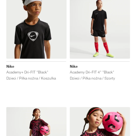
Nike
Nike
Academy+ Dri-FIT "Black"
Academy Dri-FIT 4" "Black"
Dzieci / Piłka nożna / Koszulka
Dzieci / Piłka nożna / Szorty