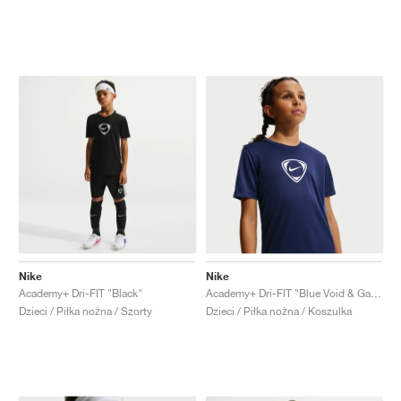
Nike
Nike
Academy+ Dri-FIT "Black"
Academy+ Dri-FIT "Blue Void & Game Royal"
Dzieci / Piłka nożna / Szorty
Dzieci / Piłka nożna / Koszulka