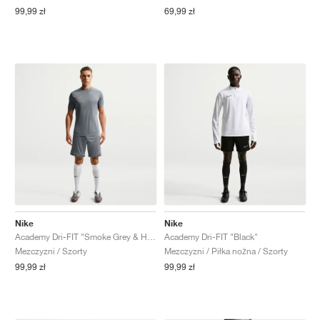
99,99 zł
69,99 zł
Nike
Nike
Academy Dri-FIT "Smoke Grey & Hot Punch"
Academy Dri-FIT "Black"
Mezczyzni / Szorty
Mezczyzni / Piłka nożna / Szorty
99,99 zł
99,99 zł