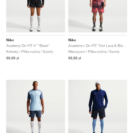
Nike
Nike
Academy Dri-FIT 4" "Black"
Academy+ Dri-FIT "Hot Lava & Black"
Kobiety / Piłka nożna / Szorty
Mezczyzni / Piłka nożna / Szorty
99,99 zł
99,99 zł