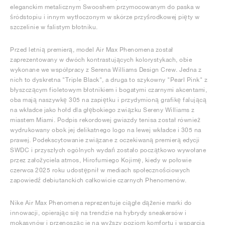
eleganckim metalicznym Swooshem przymocowanym do paska w
śródstopiu i innym wytłoczonym w skórze przyśrodkowej pięty w
szczelinie w falistym błotniku.
Przed letnią premierą, model Air Max Phenomena został
zaprezentowany w dwóch kontrastujących kolorystykach, obie
wykonane we współpracy z Serena Williams Design Crew. Jedna z
nich to dyskretna "Triple Black", a druga to szykowny "Pearl Pink" z
błyszczącym fioletowym błotnikiem i bogatymi czarnymi akcentami,
oba mają naszywkę 305 na zapiętku i przydymioną grafikę falującą
na wkładce jako hołd dla głębokiego związku Sereny Williams z
miastem Miami. Podpis rekordowej gwiazdy tenisa został również
wydrukowany obok jej delikatnego logo na lewej wkładce i 305 na
prawej. Podekscytowanie związane z oczekiwaną premierą edycji
SWDC i przyszłych ogólnych wydań zostało początkowo wywołane
przez założyciela atmos, Hirofumiego Kojimę, kiedy w połowie
czerwca 2025 roku udostępnił w mediach społecznościowych
zapowiedź debiutanckich całkowicie czarnych Phenomenów.
Nike Air Max Phenomena reprezentuje ciągłe dążenie marki do
innowacji, opierając się na trendzie na hybrydy sneakersów i
mokasynów i przenosząc je na wyższy poziom komfortu i wsparcia