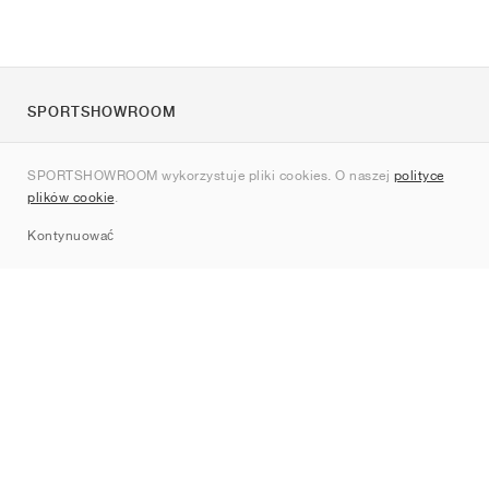
SPORTSHOWROOM
O nas
SPORTSHOWROOM wykorzystuje pliki cookies. O naszej
polityce
Kontakt
plików cookie
.
Sitemap
Kontynuować
Marki
Nike
Jordan
adidas
New Balance
ASICS
PUMA