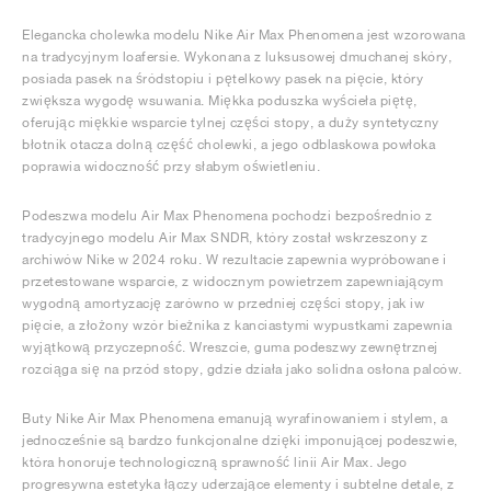
Elegancka cholewka modelu Nike Air Max Phenomena jest wzorowana
na tradycyjnym loafersie. Wykonana z luksusowej dmuchanej skóry,
posiada pasek na śródstopiu i pętelkowy pasek na pięcie, który
zwiększa wygodę wsuwania. Miękka poduszka wyścieła piętę,
oferując miękkie wsparcie tylnej części stopy, a duży syntetyczny
błotnik otacza dolną część cholewki, a jego odblaskowa powłoka
poprawia widoczność przy słabym oświetleniu.
Podeszwa modelu Air Max Phenomena pochodzi bezpośrednio z
tradycyjnego modelu Air Max SNDR, który został wskrzeszony z
archiwów Nike w 2024 roku. W rezultacie zapewnia wypróbowane i
przetestowane wsparcie, z widocznym powietrzem zapewniającym
wygodną amortyzację zarówno w przedniej części stopy, jak iw
pięcie, a złożony wzór bieżnika z kanciastymi wypustkami zapewnia
wyjątkową przyczepność. Wreszcie, guma podeszwy zewnętrznej
rozciąga się na przód stopy, gdzie działa jako solidna osłona palców.
Buty Nike Air Max Phenomena emanują wyrafinowaniem i stylem, a
jednocześnie są bardzo funkcjonalne dzięki imponującej podeszwie,
która honoruje technologiczną sprawność linii Air Max. Jego
progresywna estetyka łączy uderzające elementy i subtelne detale, z