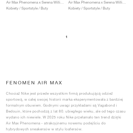
FIELD GENERAL
CRAZE
ADIRACER
MULE
471
GEL-CUMULUS 16
G.T. CUT
FORCE 58
TEKKIRA CUP
508
JORDAN
Air Max Phenomena x Serena Williams Design Crew "Pearl Pink"
Air Max Phenomena x Serena Williams Design Crew "Triple Black"
Kobiety / Sportstyle / Buty
Kobiety / Sportstyle / Buty
KILLSHOT 2
MOTO 2K
ITALIA
LEGACY 312
ALLERDALE
G.T. FUTURE
PS8
ALOHA SUPER
600
TOTAL 90
PHENOMENA
FORUM
JUMPMAN JACK
2000
VERTEBRAE
808
1
AVA ROVER
1000
HAMBURG
204L
AIR MAX 95
933
MIND
860V2
AIR RIFT
FENOMEN AIR MAX
Chociaż Nike jest przede wszystkim firmą produkującą odzież
sportową, w całej swojej historii marka eksperymentowała z bardziej
formalnym obuwiem. Godnymi uwagi przykładami są Vagabond i
Bedouin, które pochodzą z lat 80. ubiegłego wieku, ale od tego czasu
wydano ich niewiele. W 2025 roku Nike przełamało ten trend dzięki
Air Max Phenomena - atrakcyjnemu nowemu podejściu do
hybrydowych sneakersów w stylu loafersów.