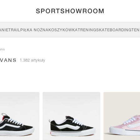
ANIE
TRAIL
PIŁKA NOŻNA
KOSZYKÓWKA
TRENING
SKATEBOARDING
TEN
ans
 VANS
1.382 artykuły