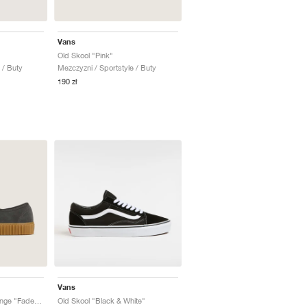
Vans
Old Skool "Pink"
 / Buty
Mezczyzni / Sportstyle / Buty
190 zł
Vans
Authentic Creeper Grunge "Faded Black"
Old Skool "Black & White"