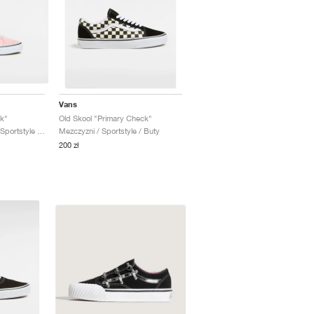
Vans
k"
Old Skool "Primary Check"
Kobiety & Mezczyzni / Sportstyle / Buty
Mezczyzni / Sportstyle / Buty
200 zł