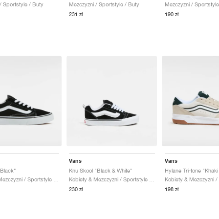
 Sportstyle / Buty
Mezczyzni / Sportstyle / Buty
Mezczyzni / Sportstyle
231 zł
190 zł
Vans
Vans
"Black"
Knu Skool "Black & White"
Hylane Tri-tone "Khaki
Kobiety & Mezczyzni / Sportstyle / Buty
Kobiety & Mezczyzni / Sportstyle / Buty
230 zł
198 zł