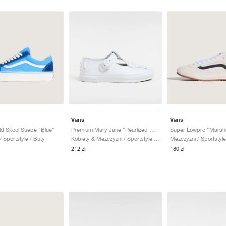
Vans
Vans
d Skool Suede "Blue"
Premium Mary Jane "Pearlized White"
Super Lowpro "Marsh
 Sportstyle / Buty
Kobiety & Mezczyzni / Sportstyle / Buty
Mezczyzni / Sportstyle
212 zł
180 zł