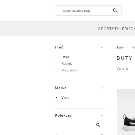
search-
btn
SPORTSTYLE
BIEG
Płeć
Buty
V
Dzieci
BUTY
Kobiety
Vans
Mezczyzni
Marka
Vans
Kolekcja
Search