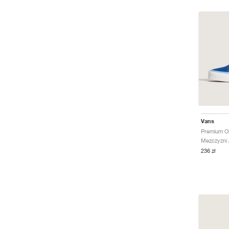
Vans
Premium Ol
Mezczyzni /
236 zł