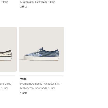
 / Buty
Mezczyzni / Sportstyle / Buty
215 zł
Vans
cro Daisy"
Premium Authentic "Checker Stripe"
 / Buty
Mezczyzni / Sportstyle / Buty
189 zł