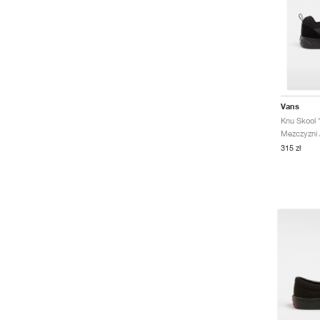
Vans
Knu Skool "
Mezczyzni /
315 zł