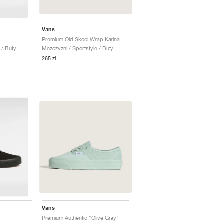
Vans
Premium Old Skool Wrap Karina "Vintage Meets Modern"
 / Buty
Mezczyzni / Sportstyle / Buty
265 zł
Vans
Premium Authentic "Olive Grey"