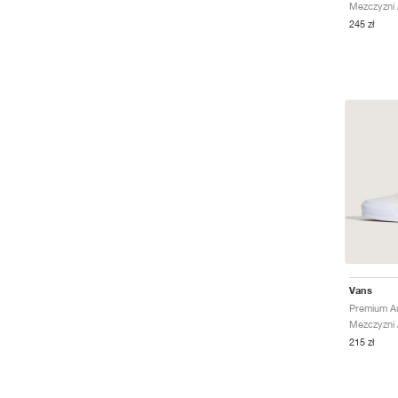
Mezczyzni /
245 zł
Vans
Premium Au
Mezczyzni /
215 zł