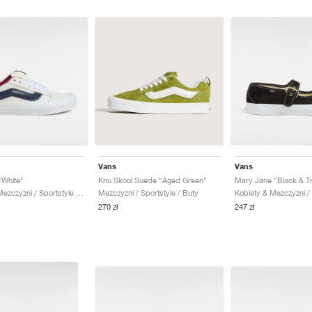
Vans
Vans
"White"
Knu Skool Suede "Aged Green"
Mary Jane "Black & Tr
Kobiety & Mezczyzni / Sportstyle / Buty
Mezczyzni / Sportstyle / Buty
270 zł
247 zł