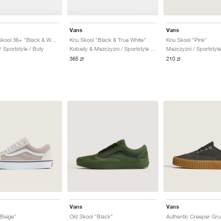
Vans
Vans
Skate Old Skool 36+ "Black & White"
Knu Skool "Black & True White"
Knu Skool "Pink"
 Sportstyle / Buty
Kobiety & Mezczyzni / Sportstyle / Buty
Mezczyzni / Sportstyle
365 zł
210 zł
Vans
Vans
"Beige"
Old Skool "Black"