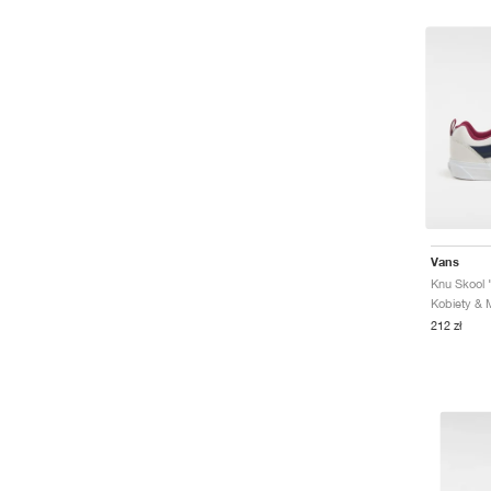
Vans
Knu Skool 
212 zł