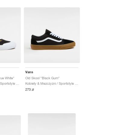
Vans
ue White"
Old Skool "Black Gum"
Kobiety & Mezczyzni / Sportstyle / Buty
Kobiety & Mezczyzni / Sportstyle / Buty
273 zł