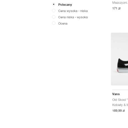
Mezczyzni /
Polecany
171 zł
Cena wysoka - niska
Cena niska - wysoka
Ocena
Vans
Old Skool 
189,99 zł