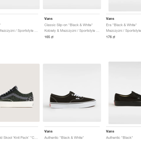
Vans
Vans
"
Classic Slip-on "Black & White"
Era "Black & White"
Kobiety & Mezczyzni / Sportstyle / Buty
Kobiety & Mezczyzni / Sportstyle / Buty
Mezczyzni / Sportstyle
165 zł
176 zł
Vans
Vans
Premium Old Skool ‘Knit Pack’ "Cheetah Dried Kelp'"
Authentic "Black & White"
Authentic "Black"