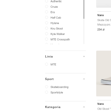
Authentic
Cruze
Era
Vans
Half Cab
Hylane
Mezczyzni /
Knu Skool
234 zł
Kyle Walker
MTE Crosspath
Mary Jane
Old Skool
Rowan
Linia
Rowley
MTE
Sk8-Hi
Sk8-Mid
Slip-On
Sport
Sport Low
Skateboarding
Super Lowpro
Sportstyle
UltraRange
Upland
Vans
Kategoria
Old Skool 