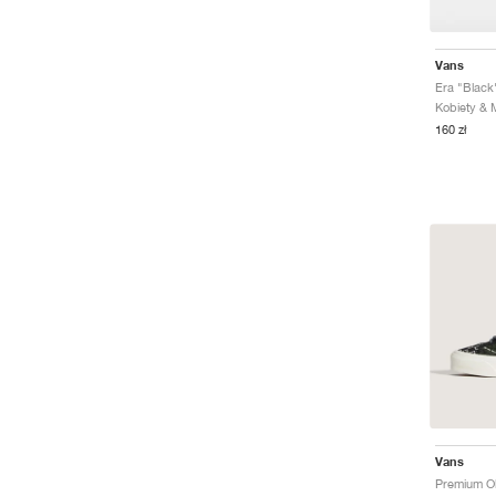
Vans
Era "Black
160 zł
Vans