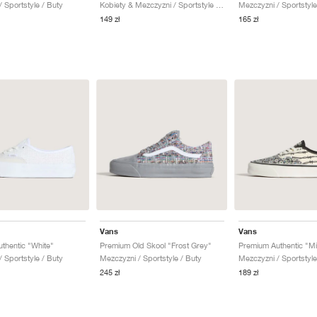
 Sportstyle / Buty
Kobiety & Mezczyzni / Sportstyle / Buty
Mezczyzni / Sportstyle
149 zł
165 zł
Vans
Vans
thentic "White"
Premium Old Skool "Frost Grey"
Premium Authentic "Mi
 Sportstyle / Buty
Mezczyzni / Sportstyle / Buty
Mezczyzni / Sportstyle
245 zł
189 zł