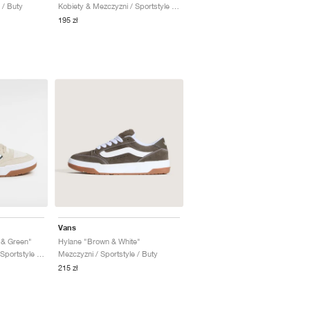
 / Buty
Kobiety & Mezczyzni / Sportstyle / Buty
195 zł
Vans
 & Green"
Hylane "Brown & White"
Kobiety & Mezczyzni / Sportstyle / Buty
Mezczyzni / Sportstyle / Buty
215 zł