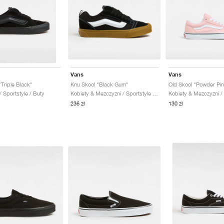
Vans
Vans
Triple Black"
Knu Skool "Black Gum"
Old Skool "Powder Pin
 Sportstyle / Buty
Kobiety & Mezczyzni / Sportstyle / Buty
236 zł
130 zł