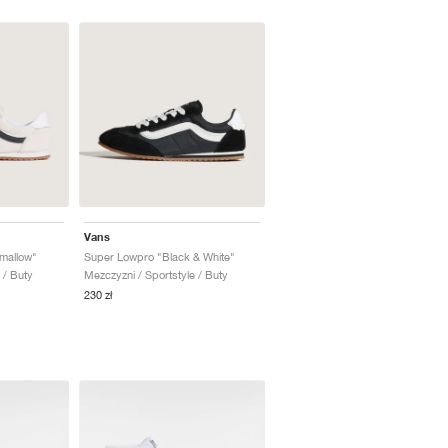
Vans
mallow"
Super Lowpro "Black & White"
 / Buty
Mezczyzni / Sportstyle / Buty
230 zł