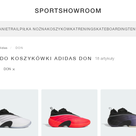
ANIE
TRAIL
PIŁKA NOŻNA
KOSZYKÓWKA
TRENING
SKATEBOARDING
TEN
didas
DON
 DO KOSZYKÓWKI ADIDAS DON
18 artykuły
DON