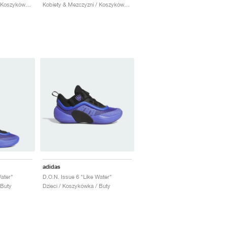
Kobiety & Mezczyzni / Koszykówka / Buty
Kobiety & Mezczyzni / Koszykówka / Buty
adidas
Water"
D.O.N. Issue 6 "Like Water"
 Buty
Dzieci / Koszykówka / Buty