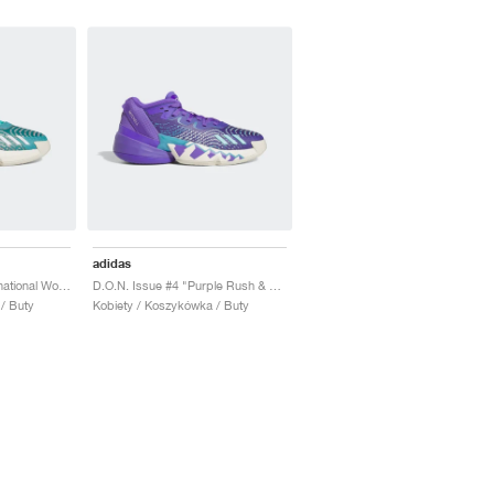
adidas
D.O.N. Issue #4 "International Women's Day"
D.O.N. Issue #4 "Purple Rush & Clear Aqua"
/ Buty
Kobiety / Koszykówka / Buty