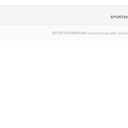
SPORTS
O nas
SPORTSHOWROOM wykorzystuje pliki cookie
Kontakt
Sitemap