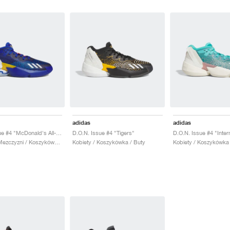
adidas
adidas
D.O.N. Issue #4 "McDonald's All-American"
D.O.N. Issue #4 "Tigers"
Kobiety & Mezczyzni / Koszykówka / Buty
Kobiety / Koszykówka / Buty
Kobiety / Koszykówka 