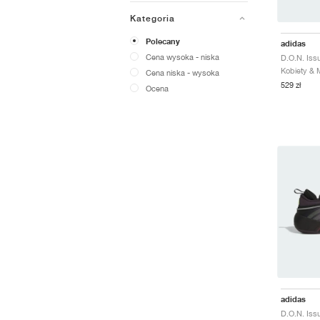
Kategoria
Polecany
adidas
Cena wysoka - niska
Cena niska - wysoka
529 zł
Ocena
adidas
D.O.N. Iss