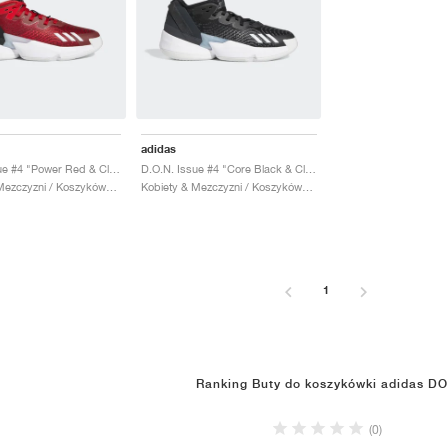
adidas
D.O.N. Issue #4 "Power Red & Cloud White"
D.O.N. Issue #4 "Core Black & Cloud White"
Kobiety & Mezczyzni / Koszykówka / Buty
Kobiety & Mezczyzni / Koszykówka / Buty
1
Ranking Buty do koszykówki adidas D
(0)