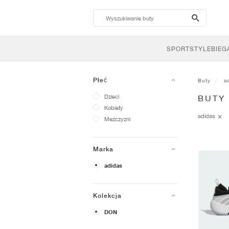
search-
btn
SPORTSTYLE
BIEG
Płeć
Buty
a
Dzieci
BUTY
Kobiety
adidas
Mezczyzni
Marka
adidas
Kolekcja
DON