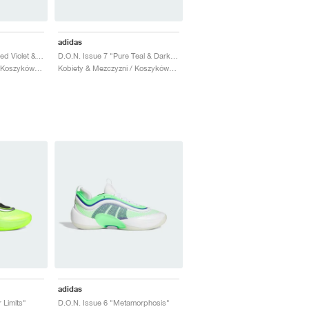
adidas
D.O.N. Issue 7 "Preloved Violet & Warm Vanilla"
D.O.N. Issue 7 "Pure Teal & Dark Blue"
Kobiety & Mezczyzni / Koszykówka / Buty
Kobiety & Mezczyzni / Koszykówka / Buty
adidas
 Limits"
D.O.N. Issue 6 "Metamorphosis"