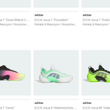
adidas
adidas
D.O.N. Issue 7 "Cloud White & Core Black"
D.O.N. Issue 7 "Foundation"
Kobiety & Mezczyzni / Koszykówka / Buty
Kobiety & Mezczyzni / Koszykówka / Buty
adidas
adidas
ue 7 "Camp"
D.O.N. Issue 6 "Metamorphosis Pack"
D.O.N. Issue #6 "Outer