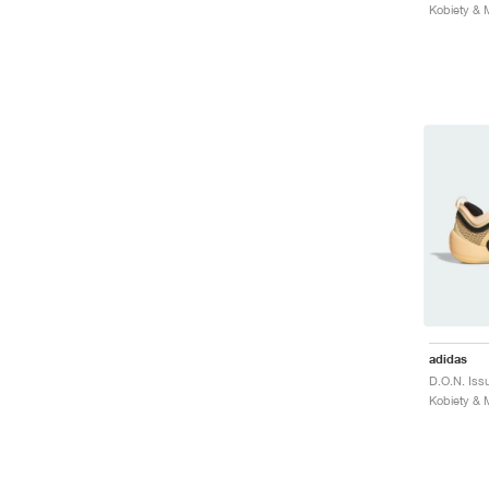
adidas
D.O.N. Iss