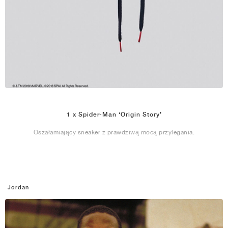
1 x Spider-Man ‘Origin Story’
Oszałamiający sneaker z prawdziwą mocą przylegania.
Jordan