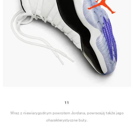
11
Wraz z niewiarygodnym powrotem Jordana, powracają także jego
charakterystyczne buty.