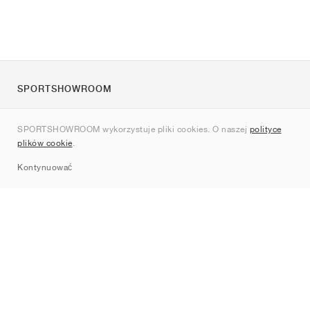
SPORTSHOWROOM
O nas
SPORTSHOWROOM wykorzystuje pliki cookies. O naszej
polityce
Kontakt
plików cookie
.
Sitemap
Kontynuować
Marki
Nike
Jordan
adidas
New Balance
ASICS