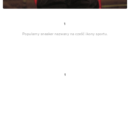
1
Popularny sneaker nazwany na cześć ikony sportu.
1