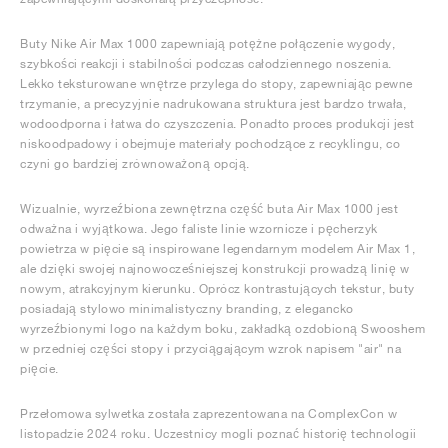
Buty Nike Air Max 1000 zapewniają potężne połączenie wygody,
szybkości reakcji i stabilności podczas całodziennego noszenia.
Lekko teksturowane wnętrze przylega do stopy, zapewniając pewne
trzymanie, a precyzyjnie nadrukowana struktura jest bardzo trwała,
wodoodporna i łatwa do czyszczenia. Ponadto proces produkcji jest
niskoodpadowy i obejmuje materiały pochodzące z recyklingu, co
czyni go bardziej zrównoważoną opcją.
Wizualnie, wyrzeźbiona zewnętrzna część buta Air Max 1000 jest
odważna i wyjątkowa. Jego faliste linie wzornicze i pęcherzyk
powietrza w pięcie są inspirowane legendarnym modelem Air Max 1,
ale dzięki swojej najnowocześniejszej konstrukcji prowadzą linię w
nowym, atrakcyjnym kierunku. Oprócz kontrastujących tekstur, buty
posiadają stylowo minimalistyczny branding, z elegancko
wyrzeźbionymi logo na każdym boku, zakładką ozdobioną Swooshem
w przedniej części stopy i przyciągającym wzrok napisem "air" na
pięcie.
Przełomowa sylwetka została zaprezentowana na ComplexCon w
listopadzie 2024 roku. Uczestnicy mogli poznać historię technologii