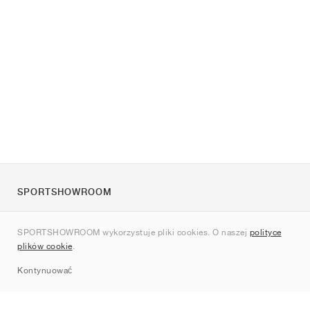
SPORTSHOWROOM
O nas
SPORTSHOWROOM wykorzystuje pliki cookies. O naszej
polityce
Kontakt
plików cookie
.
Sitemap
Kontynuować
Marki