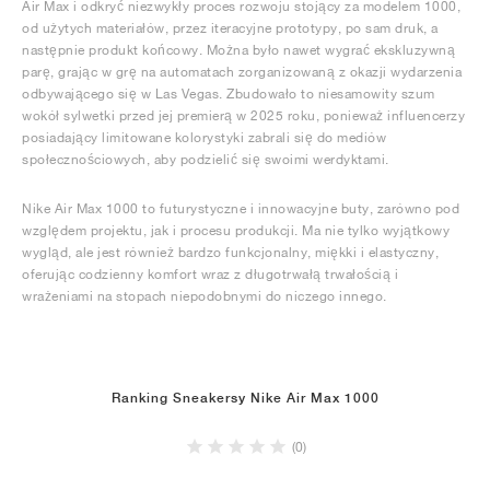
Air Max i odkryć niezwykły proces rozwoju stojący za modelem 1000,
od użytych materiałów, przez iteracyjne prototypy, po sam druk, a
następnie produkt końcowy. Można było nawet wygrać ekskluzywną
parę, grając w grę na automatach zorganizowaną z okazji wydarzenia
odbywającego się w Las Vegas. Zbudowało to niesamowity szum
wokół sylwetki przed jej premierą w 2025 roku, ponieważ influencerzy
posiadający limitowane kolorystyki zabrali się do mediów
społecznościowych, aby podzielić się swoimi werdyktami.
Nike Air Max 1000 to futurystyczne i innowacyjne buty, zarówno pod
względem projektu, jak i procesu produkcji. Ma nie tylko wyjątkowy
wygląd, ale jest również bardzo funkcjonalny, miękki i elastyczny,
oferując codzienny komfort wraz z długotrwałą trwałością i
wrażeniami na stopach niepodobnymi do niczego innego.
Ranking Sneakersy Nike Air Max 1000
(0)