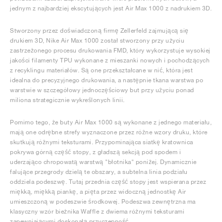
FIELD GENERAL
CRAZE
ADIRACER
MULE
471
GEL-CUMULUS 16
G.T. CUT
FORCE 58
TEKKIRA CUP
508
JORDAN
jednym z najbardziej ekscytujących jest Air Max 1000 z nadrukiem 3D.
KILLSHOT 2
MOTO 2K
ITALIA
LEGACY 312
ALLERDALE
G.T. FUTURE
PS8
ALOHA SUPER
600
Stworzony przez doświadczoną firmę Zellerfeld zajmującą się
drukiem 3D, Nike Air Max 1000 został stworzony przy użyciu
zastrzeżonego procesu drukowania FMD, który wykorzystuje wysokiej
TOTAL 90
PHENOMENA
FORUM
JUMPMAN JACK
2000
VERTEBRAE
808
jakości filamenty TPU wykonane z mieszanki nowych i pochodzących
z recyklingu materiałów. Są one przekształcane w nić, która jest
idealna do precyzyjnego drukowania, a następnie tkana warstwa po
AVA ROVER
1000
HAMBURG
204L
AIR MAX 95
933
warstwie w szczegółowy jednoczęściowy but przy użyciu ponad
miliona strategicznie wykreślonych linii.
MIND
860V2
Pomimo tego, że buty Air Max 1000 są wykonane z jednego materiału,
mają one odrębne strefy wyznaczone przez różne wzory druku, które
AIR RIFT
skutkują różnymi teksturami. Przypominająca siatkę kratownica
pokrywa górną część stopy, z gładszą sekcją pod spodem i
uderzająco chropowatą warstwą "błotnika" poniżej. Dynamicznie
falujące przegrody dzielą te obszary, a subtelna linia podziału
oddziela podeszwę. Tutaj przednia część stopy jest wspierana przez
miękką, miękką piankę, a pięta przez widoczną jednostkę Air
umieszczoną w podeszwie środkowej. Podeszwa zewnętrzna ma
klasyczny wzór bieżnika Waffle z dwiema różnymi teksturami
zapewniającymi doskonałą przyczepność.