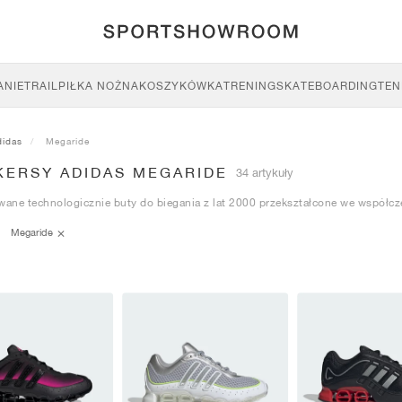
ANIE
TRAIL
PIŁKA NOŻNA
KOSZYKÓWKA
TRENING
SKATEBOARDING
TEN
didas
Megaride
KERSY ADIDAS MEGARIDE
34 artykuły
ane technologicznie buty do biegania z lat 2000 przekształcone we współcz
Megaride