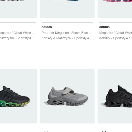
adidas
adidas
Predator Megaride "Cloud White & Core Black"
Predator Megaride "Shock Blue & Silver Metallic"
Kobiety & Mezczyzni / Sportstyle / Buty
Kobiety & Mezczyzni / Sportstyle / Buty
Kobiety / Sportstyle / 