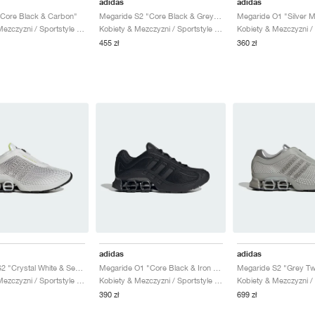
adidas
adidas
Core Black & Carbon"
Megaride S2 "Core Black & Grey Five"
Kobiety & Mezczyzni / Sportstyle / Buty
Kobiety & Mezczyzni / Sportstyle / Buty
455 zł
360 zł
adidas
adidas
Megaride S2 "Crystal White & Semi Solar Yellow"
Megaride O1 "Core Black & Iron Metallic"
Kobiety & Mezczyzni / Sportstyle / Buty
Kobiety & Mezczyzni / Sportstyle / Buty
390 zł
699 zł