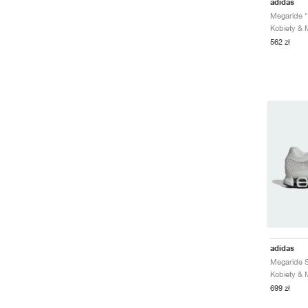
adidas
Megaride "
562 zł
adidas
699 zł