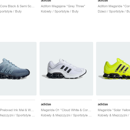
adidas
adidas
Megaride "Core Black & Semi Screaming Green"
Adifom Megajane "Grey Three"
portstyle / Buty
Kobiety / Sportstyle / Buty
Dzieci / Sportstyle / B
adidas
adidas
Megaride "Preloved Ink Mel & Wonder Blue"
Megaride O1 "Cloud White & Core Black"
Kobiety & Mezczyzni / Sportstyle / Buty
Kobiety & Mezczyzni / Sportstyle / Buty