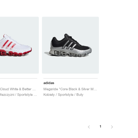
adidas
Megaride "Cloud White & Better Scarlet"
Megaride "Core Black & Silver Metallic"
Kobiety & Mezczyzni / Sportstyle / Buty
Kobiety / Sportstyle / Buty
1