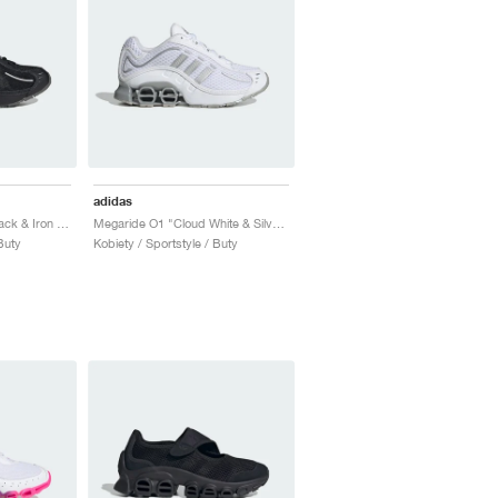
adidas
Megaride O1 "Core Black & Iron Metallic"
Megaride O1 "Cloud White & Silver Metallic"
Buty
Kobiety / Sportstyle / Buty