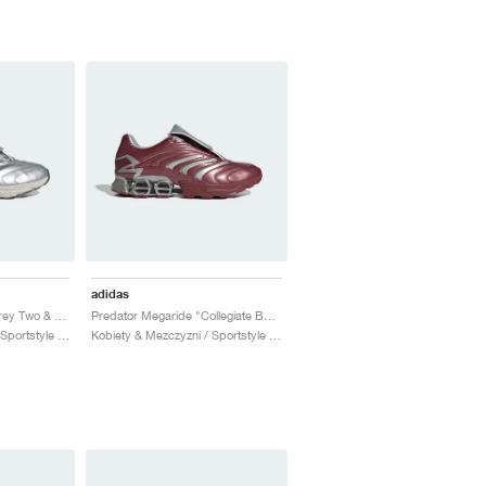
adidas
Predator Megaride "Grey Two & Silver Metallic"
Predator Megaride "Collegiate Burgundy & Silver Metallic"
Kobiety & Mezczyzni / Sportstyle / Buty
Kobiety & Mezczyzni / Sportstyle / Buty