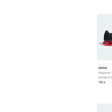
adidas
799 zł