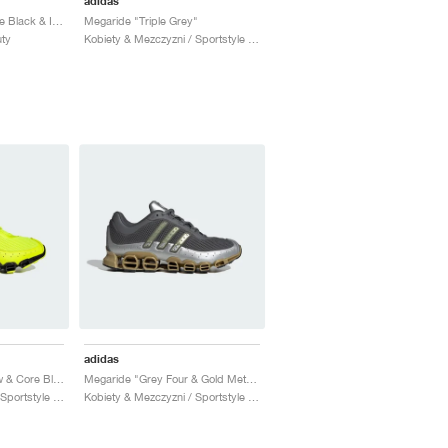
adidas
Adifom Megaride "Core Black & Iron Metallic"
Megaride "Triple Grey"
uty
Kobiety & Mezczyzni / Sportstyle / Buty
adidas
Megaride "Solar Yellow & Core Black"
Megaride "Grey Four & Gold Metallic"
Kobiety & Mezczyzni / Sportstyle / Buty
Kobiety & Mezczyzni / Sportstyle / Buty