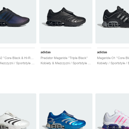
adidas
adidas
Megaride S2 "Core Black & Hi-Res Blue"
Predator Megaride "Triple Black"
Kobiety & Mezczyzni / Sportstyle / Buty
Kobiety & Mezczyzni / Sportstyle / Buty
Kobiety / Sportstyle / 