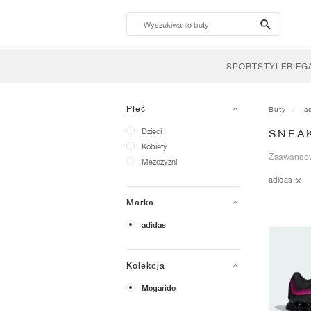
search-
btn
SPORTSTYLE
BIEG
Płeć
Buty
a
Dzieci
SNEA
Kobiety
Zaawansow
Mezczyzni
adidas
Marka
adidas
Kolekcja
Megaride