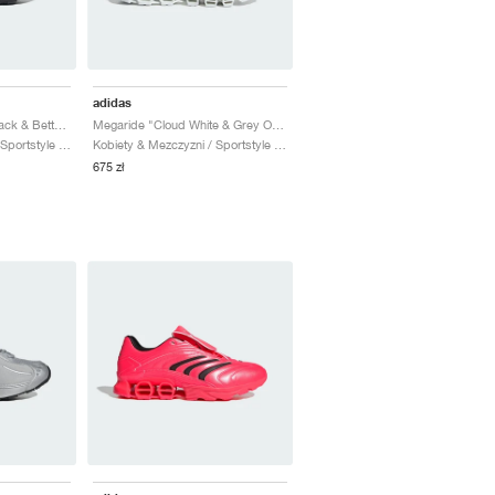
adidas
Megaride O1 "Core Black & Better Scarlet"
Megaride "Cloud White & Grey One"
Kobiety & Mezczyzni / Sportstyle / Buty
Kobiety & Mezczyzni / Sportstyle / Buty
675 zł