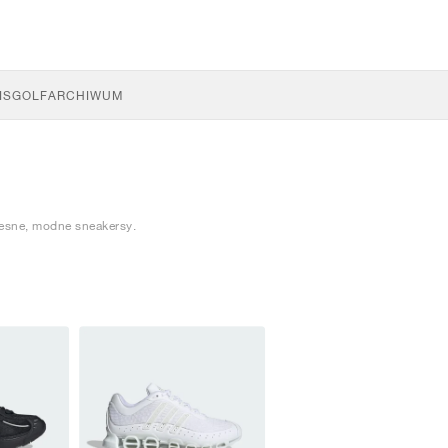
IS
GOLF
ARCHIWUM
esne, modne sneakersy.