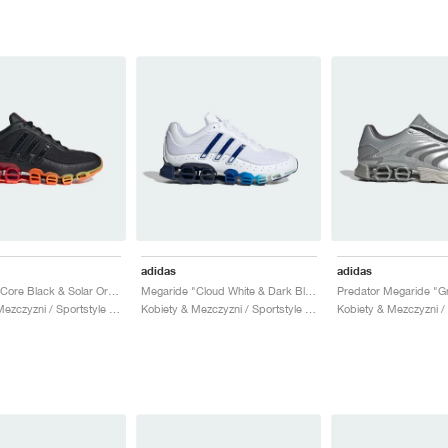
adidas
adidas
Megaride "Core Black & Solar Orange"
Megaride "Cloud White & Dark Blue"
Kobiety & Mezczyzni / Sportstyle / Buty
Kobiety & Mezczyzni / Sportstyle / Buty