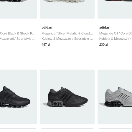
adidas
adidas
Megaride "Core Black & Shock Pink"
Megaride "Silver Metallic & Cloud White"
Kobiety & Mezczyzni / Sportstyle / Buty
Kobiety & Mezczyzni / Sportstyle / Buty
487 zł
230 zł