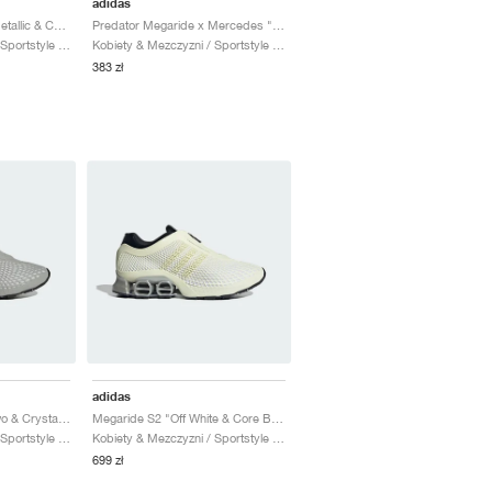
adidas
Megaride O1 "Silver Metallic & Core Black"
Predator Megaride x Mercedes "Turbo & Core Black"
Kobiety & Mezczyzni / Sportstyle / Buty
Kobiety & Mezczyzni / Sportstyle / Buty
383 zł
adidas
Megaride S2 "Grey Two & Crystal White"
Megaride S2 "Off White & Core Black"
Kobiety & Mezczyzni / Sportstyle / Buty
Kobiety & Mezczyzni / Sportstyle / Buty
699 zł