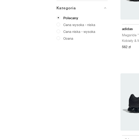
Kategoria
Polecany
Cena wysoka - niska
adidas
Cena niska - wysoka
Ocena
562 zł