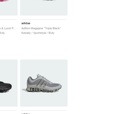
adidas
Megaride "Cloud White & Lucid Pink"
Adifom Megajane "Triple Black"
Buty
Kobiety / Sportstyle / Buty