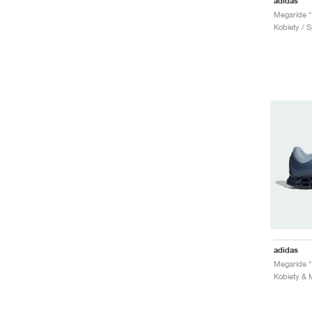
adidas
Kobiety / S
adidas