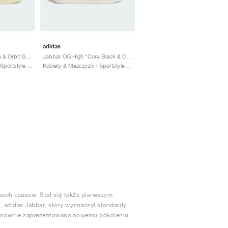
adidas
Jabbar High "Off White & Orbit Grey"
Jabbar OG High "Core Black & Off White"
Kobiety & Mezczyzni / Sportstyle / Buty
Kobiety & Mezczyzni / Sportstyle / Buty
ech czasów. Stał się także pierwszym
adidas Jabbar, który wyznaczył standardy
a ponownie zaprezentowana nowemu pokoleniu