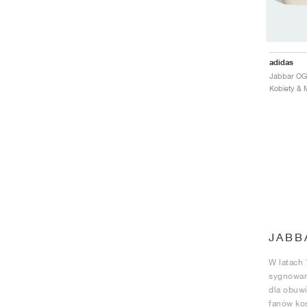
adidas
JABB
W latach 
sygnowany
dla obuwi
fanów ko