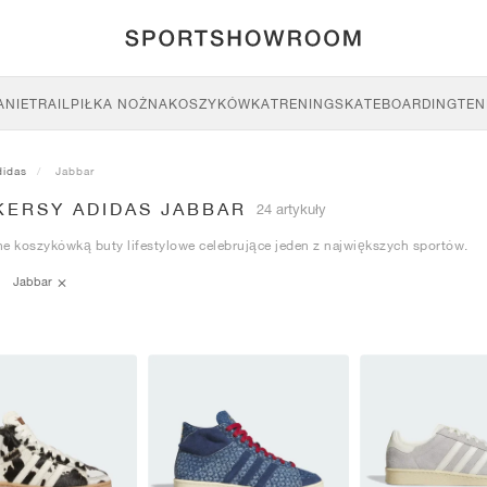
ANIE
TRAIL
PIŁKA NOŻNA
KOSZYKÓWKA
TRENING
SKATEBOARDING
TEN
didas
Jabbar
KERSY ADIDAS JABBAR
24 artykuły
e koszykówką buty lifestylowe celebrujące jeden z największych sportów.
Jabbar