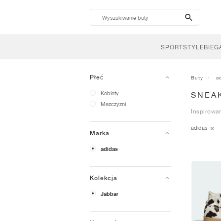
search-
btn
SPORTSTYLE
BIEG
Płeć
Buty
a
Kobiety
SNEA
Mezczyzni
Inspirowan
adidas
Marka
adidas
Kolekcja
Jabbar