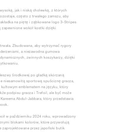
ysoką, jak i niską cholewką, z których
ozostaje, często z trwałego zamszu, aby
akładka na piętę i ząbkowane logo 3-Stripes
ą zapewnione wokół kostki dzięki
 i trwała. Zbudowana, aby wytrzymać rygory
uderzeniami, a niezawodna gumowa
dynamicznych, zwinnych koszykarzy, dzięki
żytkowaniu.
odeszwy środkowej po gładką skórzaną
e niesamowitą sportową spuściznę gracza,
 i kultowym emblematem na języku, który
akże podpisu gracza i Trefoil, ale być może
o Kareema Abdul-Jabbara, który przedstawia
hook.
ócił w październiku 2024 roku, wprowadzony
cznymi blokami kolorów, które przywołują
e zaprojektowane przez japoński butik