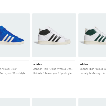
adidas
adidas
h "Royal Blue"
Jabbar High "Cloud White & Core Black"
Kobiety & Mezczyzni / Sportstyle / Buty
Kobiety & Mezczyzni / Sportstyle / Buty