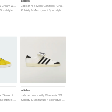
adidas
Jabbar Low "Maroon & Cream White"
Jabbar Hi x Mark Gonzales "Chalk White & Shadow Red"
Kobiety & Mezczyzni / Sportstyle / Buty
Kobiety & Mezczyzni / Sportstyle / Buty
adidas
Jabbar Lo x Bruce Lee "Game of Death"
Jabbar Low x Willy Chavarria "Off White & Core Black"
Kobiety & Mezczyzni / Sportstyle / Buty
Kobiety & Mezczyzni / Sportstyle / Buty