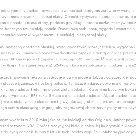
jak oryginalny Jabbar, nowoczesna wersja jest dostępna zarówno w wersji z w
t wykonana z wysokiej jakości skóry. Charakterystyczna osłona palców buta p
onić przednią część stopy, podczas gdy długie, proste oczko, zakrzywiona z
ch bocznych uzupełniają panele. Dodatkowa stabilność, wygoda i wsparcie s
nemu kołnierzowi wykonanemu z miękkiej, elastycznej skóry.
as Jabbar są oparte na płaskiej, szytej podeszwie, która jest lekka, wygodna
o koszykówki, piankowa podeszwa środkowa zapewnia dobrą ochronę przed 
 zewnętrzna w jodełkę zapewnia przyczepność i mobilność wymaganą przez 
st więcej niż w stanie wspierać użytkownika we współczesnym codziennym u
ce zróżnicowanie tekstur występuje w całym modelu Jabbar, od szorstkiej p
 i pluszową zamszową osłonę palców. Tymczasem dziedzictwo marki honoruj
rki, z logo adidas Trefoil na pięcie, złotym tekstem Kareem na bocznym boku
ię na oryginale z 1978 roku. Składa się on z tekstu adidas i Abdul-Jabbar, a t
ej wyróżniającym się elementem tej wyjątkowej grafiki jest wizerunek sameg
ego centra skaczącego w górę, aby zagrać swój charakterystyczny strzał sky
ym wydaniu w 2010 roku jako część kolekcji adidas Originals, Jabbar powr
przed sezonem NBA. Oprócz tradycyjnej biało-niebieskiej kolorystyki z klasy
z drużyną odcienie butów z lat 70-tych, adidas wypuścił kolaboracyjne edycj