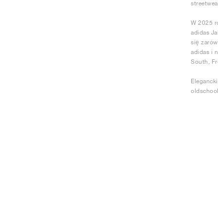
streetwea
W 2025 ro
adidas Ja
się zarów
adidas i 
South, Fr
Eleganck
oldschoo