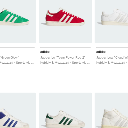
adidas
adidas
"Green Glow"
Jabbar Lo "Team Power Red 2"
Kobiety & Mezczyzni / Sportstyle / Buty
Kobiety & Mezczyzni / Sportstyle / Buty