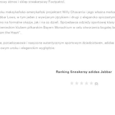
rowy atmos i sklep sneakersowy Footpatrol.
ku meksykańsko-amerykański projektant Willy Chavarria i jego własna marka
bbar Lows, w tym jeden z wywijanym językiem i drugi z elegancko spiczasty
no na formalne okazje, jak i na co dzień. Sprzedawca odzieży sportowej kl
niemieckim klubem piłkarskim Bayern Monachium w celu stworzenia bogatej b
om the Heart".
ie, ponadczasowe i nasycone autentycznym sportowym dziedzictwem, adidas 
lowym uroku i eleganckim wyglądzie.
Ranking Sneakersy adidas Jabbar
(0)