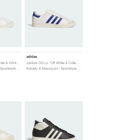
adidas
Jabbar Low "Cloud White & Orbit Grey"
Jabbar OG Lo "Off White & Collegiate Royal"
Kobiety & Mezczyzni / Sportstyle / Buty
Kobiety & Mezczyzni / Sportstyle / Buty