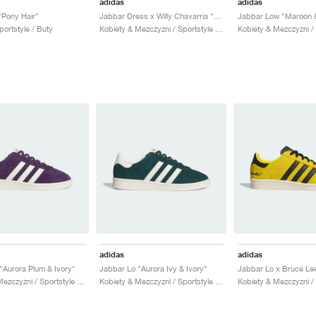
adidas
adidas
"Pony Hair"
Jabbar Dress x Willy Chavarria "Off White & Dark Marine"
portstyle / Buty
Kobiety & Mezczyzni / Sportstyle / Buty
adidas
adidas
"Aurora Plum & Ivory"
Jabbar Lo "Aurora Ivy & Ivory"
Kobiety & Mezczyzni / Sportstyle / Buty
Kobiety & Mezczyzni / Sportstyle / Buty