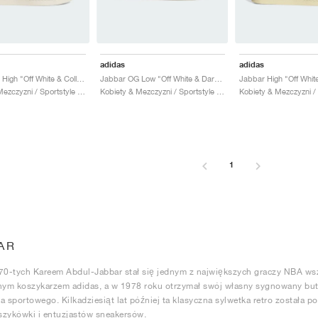
adidas
adidas
Jabbar OG High "Off White & Collegiate Royal"
Jabbar OG Low "Off White & Dark Green"
Kobiety & Mezczyzni / Sportstyle / Buty
Kobiety & Mezczyzni / Sportstyle / Buty
1
AR
70-tych Kareem Abdul-Jabbar stał się jednym z największych graczy NBA wsz
m koszykarzem adidas, a w 1978 roku otrzymał swój własny sygnowany but, 
a sportowego. Kilkadziesiąt lat później ta klasyczna sylwetka retro został
szykówki i entuzjastów sneakersów.