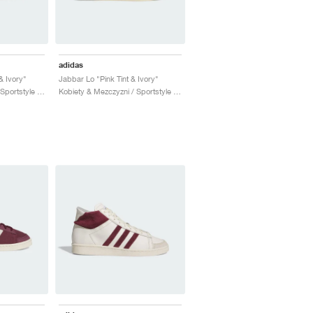
adidas
& Ivory"
Jabbar Lo "Pink Tint & Ivory"
Kobiety & Mezczyzni / Sportstyle / Buty
Kobiety & Mezczyzni / Sportstyle / Buty