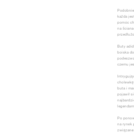
Podobnie 
każda jes
pomóc chr
na ściana
przedłużo
Buty adid
boiska d
podeszwa
czemu je
Intrygują
cholewkę
buta i ma
pojawił s
najbardzi
legendarn
Po ponown
na rynek 
związane 