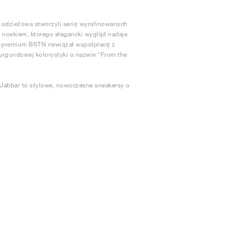
 odzieżowa stworzyli serię wyrafinowanych
m noskiem, którego elegancki wygląd nadaje
asy premium BSTN nawiązał współpracę z
urgundowej kolorystyki o nazwie "From the
Jabbar to stylowe, nowoczesne sneakersy o