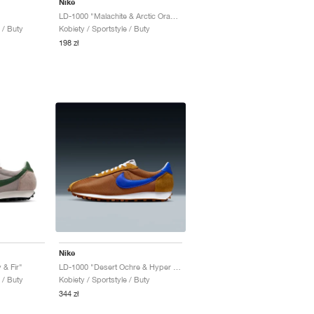
Nike
LD-1000 "Malachite & Arctic Orange"
 / Buty
Kobiety / Sportstyle / Buty
198 zł
Nike
 & Fir"
LD-1000 "Desert Ochre & Hyper Royal"
 / Buty
Kobiety / Sportstyle / Buty
344 zł