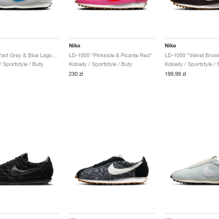
Nike
Nike
LD-1000 "Vast Grey & Blue Lagoon"
LD-1000 "Pinksicle & Picante Red"
 Sportstyle / Buty
Kobiety / Sportstyle / Buty
Kobiety / Sportstyle / 
230 zł
199,99 zł