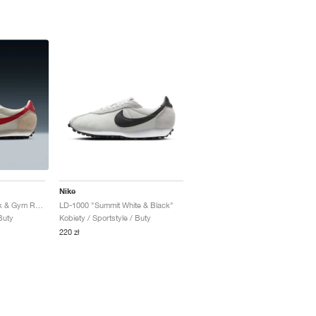
Nike
LD-1000 "Coconut Milk & Gym Red"
LD-1000 "Summit White & Black"
Buty
Kobiety / Sportstyle / Buty
220 zł