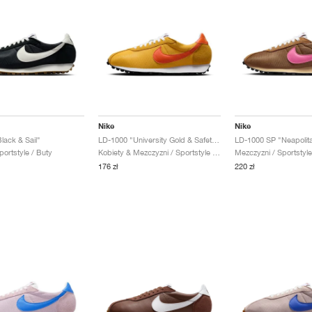
Nike
Nike
lack & Sail"
LD-1000 "University Gold & Safety Orange"
LD-1000 SP "Neapolit
portstyle / Buty
Kobiety & Mezczyzni / Sportstyle / Buty
Mezczyzni / Sportstyle
176 zł
220 zł