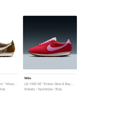
Nike
LD-1000 ‘Bandana Pack’ "Mosswood Brown & Sail"
LD-1000 SE "Ember Glow & Beyond Pink"
Buty
Kobiety / Sportstyle / Buty