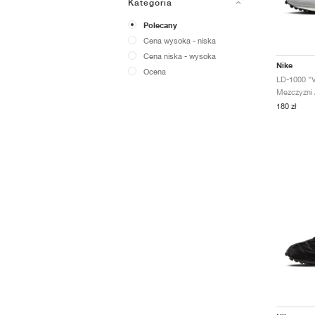
Kategoria
Polecany
Cena wysoka - niska
Cena niska - wysoka
Nike
Ocena
Mezczyzni /
180 zł