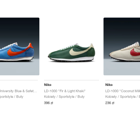
Nike
Nike
LD-1000 "University Blue & Safety Orange"
LD-1000 "Fir & Light Khaki"
portstyle / Buty
Kobiety / Sportstyle / Buty
Kobiety / Sportstyle / 
396 zł
236 zł