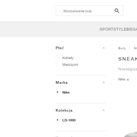
search-
btn
SPORTSTYLE
BIEG
Płeć
Buty
N
Kobiety
SNEAK
Mezczyzni
Nostalgic
Nike
Marka
Nike
Kolekcja
LD-1000