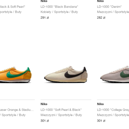
Nike
Nike
lack & Soft Pearl"
LD-1000 "Black Bandana"
LD-1000 "Denim"
portstyle / Buty
Kobiety / Sportstyle / Buty
Mezczyzni / Sportstyle
291 zł
282 zł
Nike
Nike
LD-1000 "Laser Orange & Stadium Green"
LD-1000 "Soft Pearl & Black"
LD-1000 "College Grey
 Sportstyle / Buty
Mezczyzni / Sportstyle / Buty
Mezczyzni / Sportstyle
301 zł
301 zł