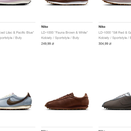
Nike
Nike
ed Lilac & Pacific Blue"
LD-1000 "Fauna Brown & White"
LD-1000 "Silt Red & 
portstyle / Buty
Kobiety / Sportstyle / Buty
Kobiety / Sportstyle / 
249,99 zł
304,99 zł