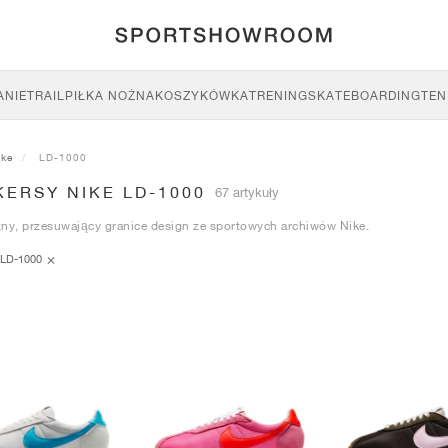
ANIE
TRAIL
PIŁKA NOŻNA
KOSZYKÓWKA
TRENING
SKATEBOARDING
TEN
ike
LD-1000
ERSY NIKE LD-1000
67 artykuły
zny, przesuwający granice design ze sportowych archiwów Nike.
LD-1000