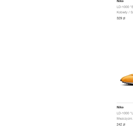
Nike
LD-1000 "B
Kobiety / S
329 zł
Nike
Mezczyzni /
242 zł