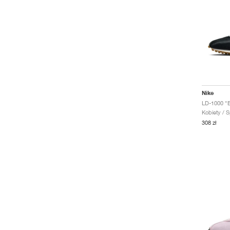
Nike
LD-1000 "B
Kobiety / S
308 zł