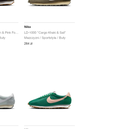
Nike
LD-1000 "Velvet Brown & Pink Foam"
LD-1000 "Cargo Khaki & Sail"
Buty
Mezczyzni / Sportstyle / Buty
264 zł