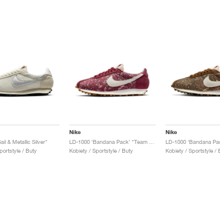
Nike
Nike
il & Metallic Silver"
LD-1000 ‘Bandana Pack’ "Team Red & Sail"
portstyle / Buty
Kobiety / Sportstyle / Buty
Kobiety / Sportstyle / 