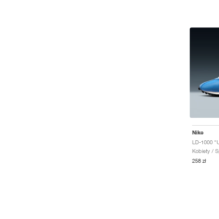
Nike
Kobiety / S
258 zł