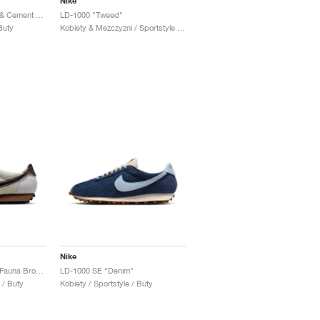
Nike
LD-1000 "Cave Stone & Cement Grey"
LD-1000 "Tweed"
Buty
Kobiety & Mezczyzni / Sportstyle / Buty
Nike
LD-1000 "Soft Pearl & Fauna Brown"
LD-1000 SE "Denim"
 / Buty
Kobiety / Sportstyle / Buty