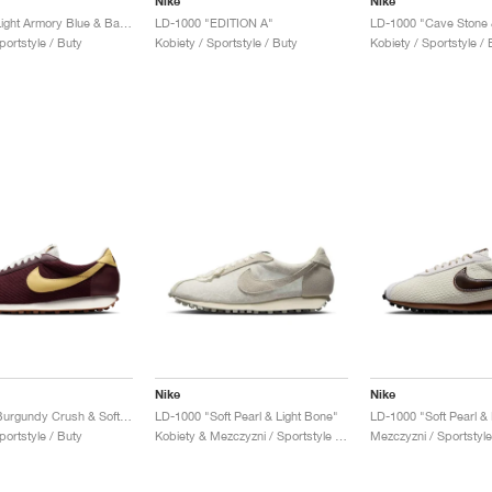
Nike
Nike
LD-1000 "Light Armory Blue & Baroque Brown"
LD-1000 "EDITION A"
portstyle / Buty
Kobiety / Sportstyle / Buty
Kobiety / Sportstyle / 
Nike
Nike
LD-1000 "Burgundy Crush & Soft Yellow"
LD-1000 "Soft Pearl & Light Bone"
portstyle / Buty
Kobiety & Mezczyzni / Sportstyle / Buty
Mezczyzni / Sportstyle