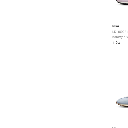
Nike
LD-1000 "Ic
Kobiety / S
110 zł