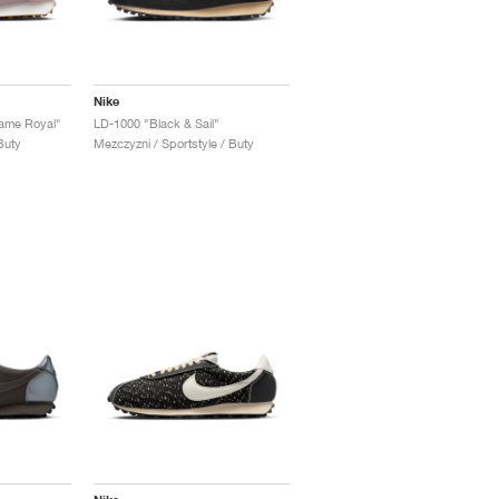
Nike
Game Royal"
LD-1000 "Black & Sail"
Buty
Mezczyzni / Sportstyle / Buty