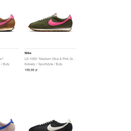
Nike
an"
LD-1000 "Medium Olive & Pink Glow"
 / Buty
Kobiety / Sportstyle / Buty
199,99 zł