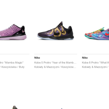
Nike
Nike
otro "Mamba Magic"
Kobe 5 Protro ‘Year of the Mamba’ "Eggplant"
Kobe 8 Protro "What t
/ Koszykówka / Buty
Kobiety & Mezczyzni / Koszykówka / Buty