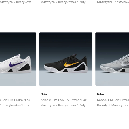
Kobiety & Mezczyzni / Koszykówka / Buty
Mezczyzni / Koszykówka / Buty
Mezczyzni / Koszyków
Nike
Nike
Kobe 9 Elite Low EM Protro "Lakers Home"
Kobe 9 Elite Low EM Protro "Lakers Away"
/ Koszykówka / Buty
Mezczyzni / Koszykówka / Buty