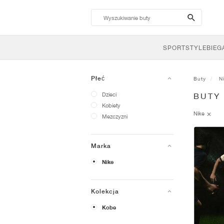
search-
btn
SPORTSTYLE
BIEG
Płeć
Buty
N
Dzieci
BUTY
Kobiety
Nike
Mezczyzni
Marka
Nike
Kolekcja
Kobe