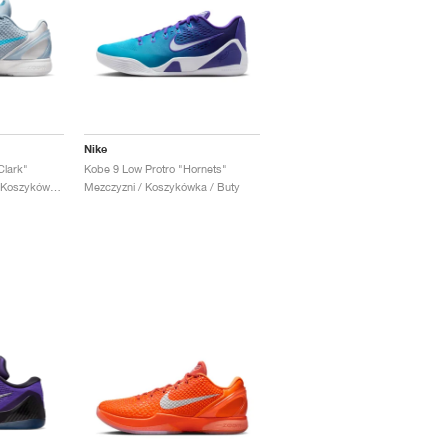
Nike
Clark"
Kobe 9 Low Protro "Hornets"
Kobiety & Mezczyzni / Koszykówka / Buty
Mezczyzni / Koszykówka / Buty