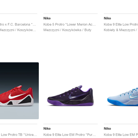
Nike
Nike
Kobe 4 Protro x F.C. Barcelona "Team Gold"
Kobe 5 Protro "Lower Merion Aces Away"
Kobiety & Mezczyzni / Koszykówka / Buty
Mezczyzni / Koszykówka / Buty
Nike
Nike
Kobe 9 EM Low Protro TB "University Red"
Kobe 9 Elite Low EM Protro "Purple Dynasty"