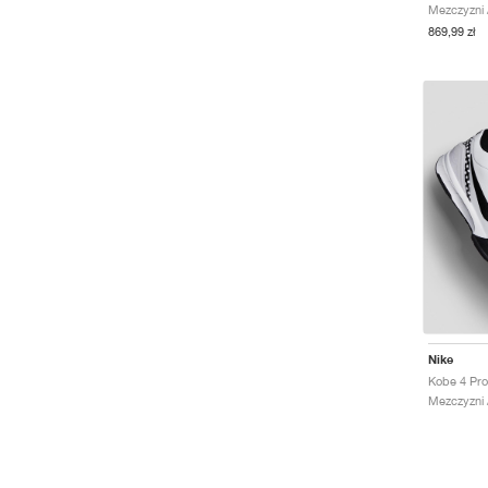
Mezczyzni 
869,99 zł
Nike
Kobe 4 Pro
Mezczyzni 