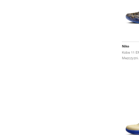
Nike
Kobe 11 E
Mezczyzni 