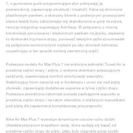
7, a gumowane guzki przypominające płyn pokrywają jej
powierzchnię, zapewniając strukturę i trwałość. Palce są chronione
plastikowym panelem, a skórzany błotnik z podwójnymi przeszyciami
otacza resztę buta, zakrzywiając się dramatycznie w górę na pięcie,
tworząc kręgosłup wspierający Achillesa. W połączeniu z mocną
konstrukcją sznurowania i elastycznym paskiem na języku, zapewnia
to doskonałe trzymanie stopy, ponieważ tekstylne pętle sznurowadeł
są połączone wzmocnionymi oczkami po obu stronach kołnierza,
uzupełniając w ten sposób solidną zewnętrzną część.
Podeszwa modelu Air Max Plus 7 ma widoczne jednostki Tuned Air w
przedniej części stopy i pięcie, z wieloma okienkami pokazującymi
sprężystą, zapewniającą komfort amortyzację wewnątrz.
Stabilizujący trzon zaczyna się w śródstopiu i unosi się nad piętą
cholewki, zapewniając dodatkowe wsparcie w tylnej części stopy.
Podeszwa zewnętrzna natomiast posiada zaokrąglone wypustki w
przedniej części stopy i na całym obwodzie, z większymi wypustkami
pod piętą dla zapewnienia kompleksowej przyczepności.
Nike Air Max Plus 7 wywołuje dynamiczne uczucie ruchu dzięki
charakterystycznym kropelkom wody, które wydają się kapać od
przedniej części stopy do pięty, jakby były ciągnięte przez szybki