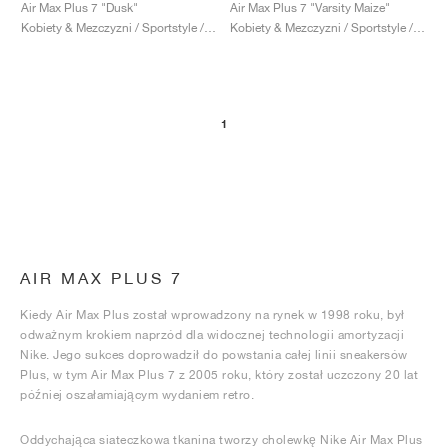
FIELD GENERAL
CRAZE
ADIRACER
MULE
471
GEL-CUMULUS 16
G.T. CUT
FORCE 58
TEKKIRA CUP
508
JORDAN
Air Max Plus 7 "Dusk"
Air Max Plus 7 "Varsity Maize"
Kobiety & Mezczyzni / Sportstyle / Buty
Kobiety & Mezczyzni / Sportstyle / Buty
KILLSHOT 2
MOTO 2K
ITALIA
LEGACY 312
ALLERDALE
G.T. FUTURE
PS8
ALOHA SUPER
600
TOTAL 90
PHENOMENA
FORUM
JUMPMAN JACK
2000
VERTEBRAE
808
1
AVA ROVER
1000
HAMBURG
204L
AIR MAX 95
933
MIND
860V2
AIR RIFT
AIR MAX PLUS 7
Kiedy Air Max Plus został wprowadzony na rynek w 1998 roku, był
odważnym krokiem naprzód dla widocznej technologii amortyzacji
Nike. Jego sukces doprowadził do powstania całej linii sneakersów
Plus, w tym Air Max Plus 7 z 2005 roku, który został uczczony 20 lat
później oszałamiającym wydaniem retro.
Oddychająca siateczkowa tkanina tworzy cholewkę Nike Air Max Plus