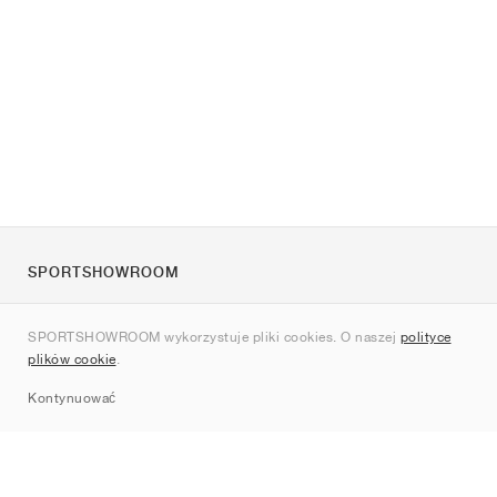
SPORTSHOWROOM
O nas
SPORTSHOWROOM wykorzystuje pliki cookies. O naszej
polityce
Kontakt
plików cookie
.
Sitemap
Kontynuować
Marki
Nike