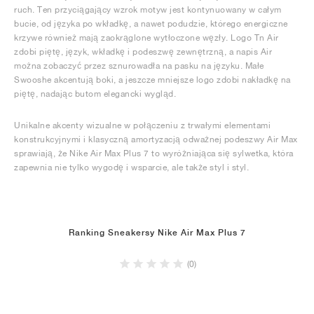
ruch. Ten przyciągający wzrok motyw jest kontynuowany w całym
bucie, od języka po wkładkę, a nawet podudzie, którego energiczne
krzywe również mają zaokrąglone wytłoczone węzły. Logo Tn Air
zdobi piętę, język, wkładkę i podeszwę zewnętrzną, a napis Air
można zobaczyć przez sznurowadła na pasku na języku. Małe
Swooshe akcentują boki, a jeszcze mniejsze logo zdobi nakładkę na
piętę, nadając butom elegancki wygląd.
Unikalne akcenty wizualne w połączeniu z trwałymi elementami
konstrukcyjnymi i klasyczną amortyzacją odważnej podeszwy Air Max
sprawiają, że Nike Air Max Plus 7 to wyróżniająca się sylwetka, która
zapewnia nie tylko wygodę i wsparcie, ale także styl i styl.
Ranking Sneakersy Nike Air Max Plus 7
(0)