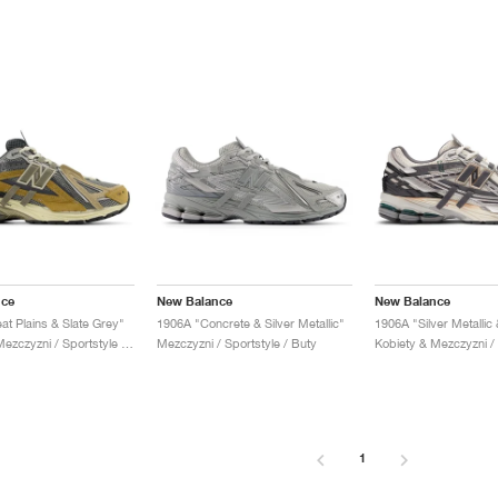
nce
New Balance
New Balance
at Plains & Slate Grey"
1906A "Concrete & Silver Metallic"
Kobiety & Mezczyzni / Sportstyle / Buty
Mezczyzni / Sportstyle / Buty
1