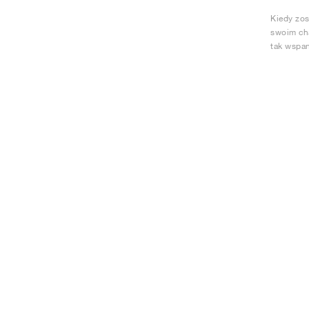
Kiedy zos
swoim cha
tak wspan