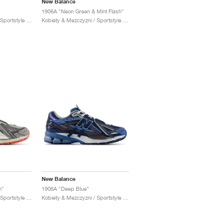
New Balance
1906A "Neon Green & Mint Flash"
Kobiety & Mezczyzni / Sportstyle / Buty
Kobiety & Mezczyzni / Sportstyle / Buty
New Balance
n"
1906A "Deep Blue"
Kobiety & Mezczyzni / Sportstyle / Buty
Kobiety & Mezczyzni / Sportstyle / Buty