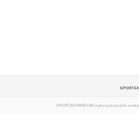
SPORTS
O nas
SPORTSHOWROOM wykorzystuje pliki cookie
Kontakt
Sitemap