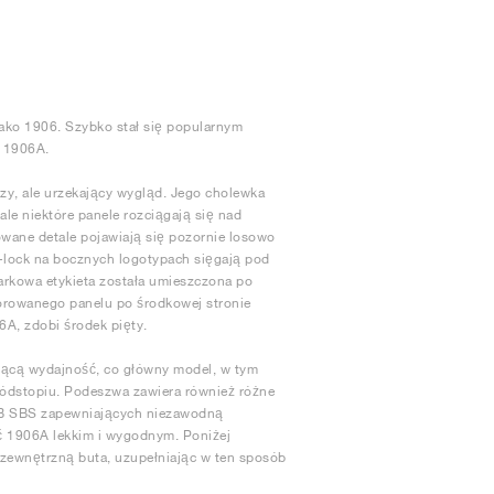
ako 1906. Szybko stał się popularnym
t 1906A.
y, ale urzekający wygląd. Jego cholewka
ale niektóre panele rozciągają się nad
owane detale pojawiają się pozornie losowo
-lock na bocznych logotypach sięgają pod
arkowa etykieta została umieszczona po
forowanego panelu po środkowej stronie
6A, zdobi środek pięty.
jącą wydajność, co główny model, w tym
śródstopiu. Podeszwa zawiera również różne
RB SBS zapewniających niezawodną
ić 1906A lekkim i wygodnym. Poniżej
zewnętrzną buta, uzupełniając w ten sposób