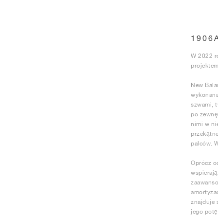
1906
W 2022 ro
projektem
New Balan
wykonana 
szwami, t
po zewnęt
nimi w ni
przekątne
palców. W
Oprócz o
wspierają
zaawanso
amortyzac
znajduje 
jego potę