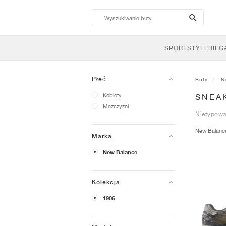
search-
btn
SPORTSTYLE
BIEG
Płeć
Buty
N
Kobiety
SNEA
Mezczyzni
Nietypowa 
New Balan
Marka
New Balance
Kolekcja
1906