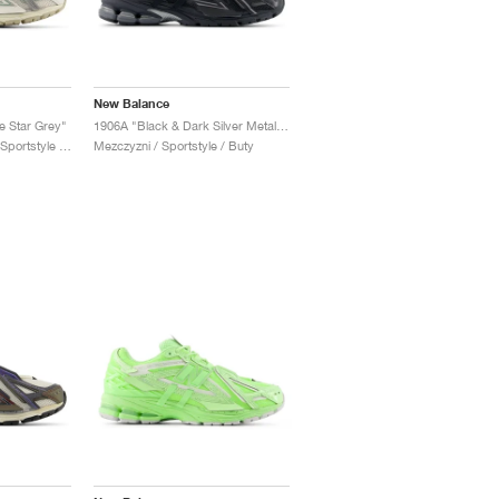
New Balance
e Star Grey"
1906A "Black & Dark Silver Metallic"
Kobiety & Mezczyzni / Sportstyle / Buty
Mezczyzni / Sportstyle / Buty