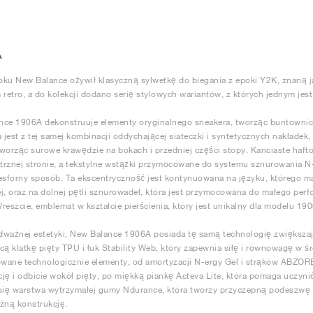
A
ku New Balance ożywił klasyczną sylwetkę do biegania z epoki Y2K, znaną j
 retro, a do kolekcji dodano serię stylowych wariantów, z których jednym jes
ce 1906A dekonstruuje elementy oryginalnego sneakera, tworząc buntownicz
jest z tej samej kombinacji oddychającej siateczki i syntetycznych nakładek, 
worząc surowe krawędzie na bokach i przedniej części stopy. Kanciaste haft
rznej stronie, a tekstylne wstążki przymocowane do systemu sznurowania N
esforny sposób. Ta ekscentryczność jest kontynuowana na języku, którego m
j, oraz na dolnej pętli sznurowadeł, która jest przymocowana do małego per
reszcie, emblemat w kształcie pierścienia, który jest unikalny dla modelu 190
dważnej estetyki, New Balance 1906A posiada tę samą technologię zwiększa
cą klatkę pięty TPU i łuk Stability Web, który zapewnia siłę i równowagę w 
wane technologicznie elementy, od amortyzacji N-ergy Gel i strąków ABZO
ję i odbicie wokół pięty, po miękką piankę Acteva Lite, która pomaga uczyn
się warstwa wytrzymałej gumy Ndurance, która tworzy przyczepną podeszwę 
żną konstrukcję.