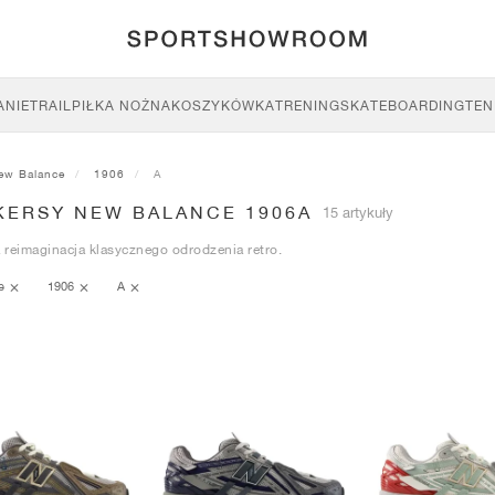
ANIE
TRAIL
PIŁKA NOŻNA
KOSZYKÓWKA
TRENING
SKATEBOARDING
TEN
ew Balance
1906
A
KERSY NEW BALANCE 1906A
15 artykuły
reimaginacja klasycznego odrodzenia retro.
ce
1906
A