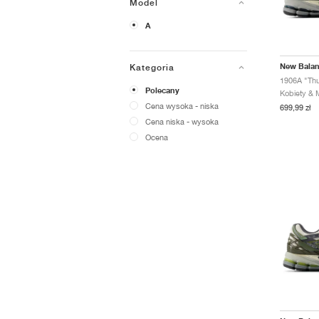
Model
A
New Bala
Kategoria
Polecany
Cena wysoka - niska
699,99 zł
Cena niska - wysoka
Ocena