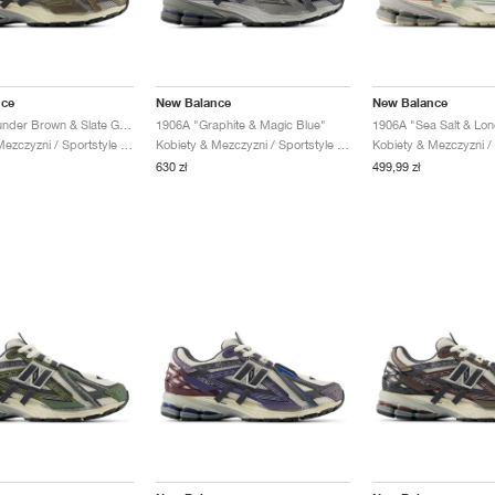
nce
New Balance
New Balance
1906A "Thunder Brown & Slate Grey"
1906A "Graphite & Magic Blue"
1906A "Sea Salt & Lon
Kobiety & Mezczyzni / Sportstyle / Buty
Kobiety & Mezczyzni / Sportstyle / Buty
630 zł
499,99 zł