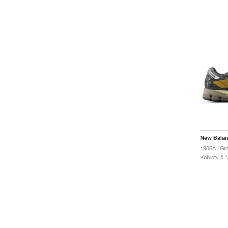
New Bala
1906A "Gre