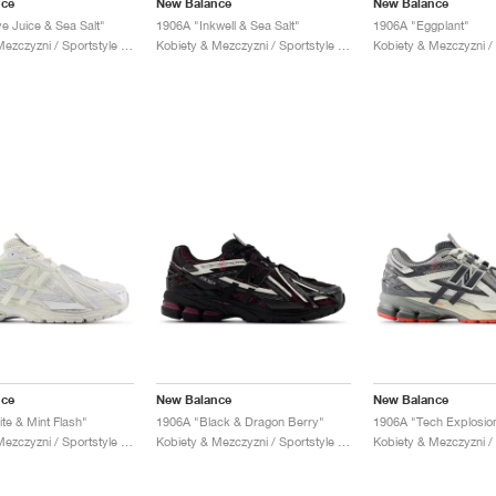
nce
New Balance
New Balance
e Juice & Sea Salt"
1906A "Inkwell & Sea Salt"
1906A "Eggplant"
Kobiety & Mezczyzni / Sportstyle / Buty
Kobiety & Mezczyzni / Sportstyle / Buty
nce
New Balance
New Balance
te & Mint Flash"
1906A "Black & Dragon Berry"
1906A "Tech Explosio
Kobiety & Mezczyzni / Sportstyle / Buty
Kobiety & Mezczyzni / Sportstyle / Buty