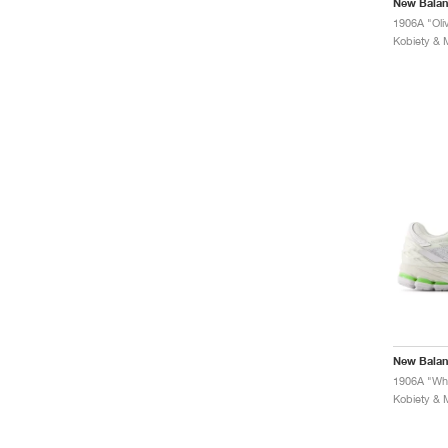
New Bala
1906A "Oliv
New Bala
1906A "Whi