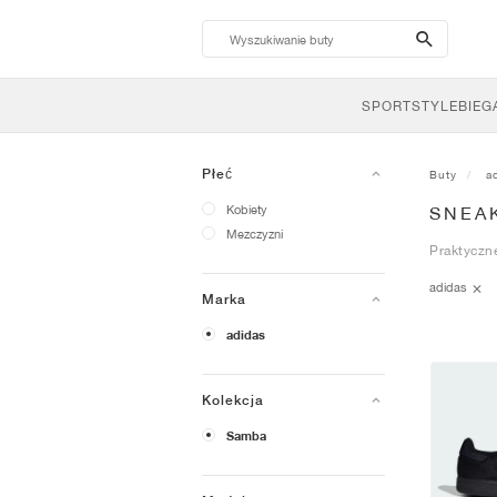
search-
btn
SPORTSTYLE
BIEG
Płeć
Buty
a
Kobiety
SNEA
Mezczyzni
Praktyczn
adidas
Marka
adidas
Kolekcja
Samba