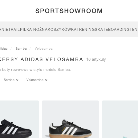
ANIE
TRAIL
PIŁKA NOŻNA
KOSZYKÓWKA
TRENING
SKATEBOARDING
TEN
didas
Samba
Velosamba
KERSY ADIDAS VELOSAMBA
18 artykuły
e buty rowerowe w stylu modelu Samba.
Samba
Velosamba