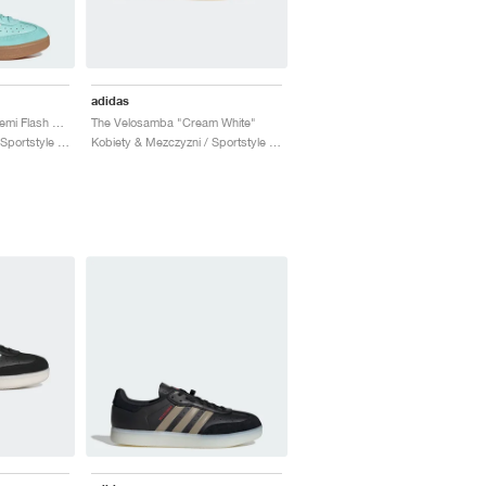
adidas
Velosamba Leather "Semi Flash Aqua"
The Velosamba "Cream White"
Kobiety & Mezczyzni / Sportstyle / Buty
Kobiety & Mezczyzni / Sportstyle / Buty