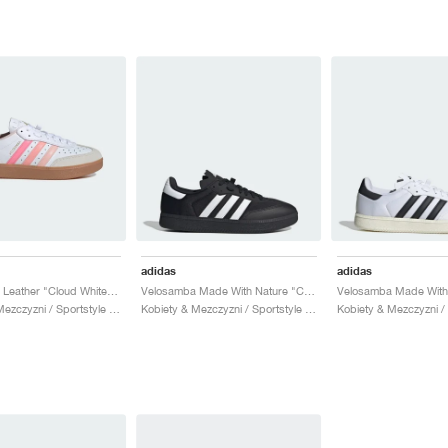
adidas
adidas
Velosamba Leather "Cloud White & Sandy Pink"
Velosamba Made With Nature "Core Black & Cloud White"
Kobiety & Mezczyzni / Sportstyle / Buty
Kobiety & Mezczyzni / Sportstyle / Buty