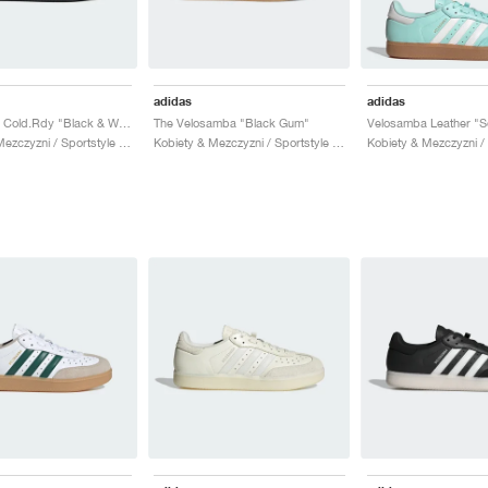
adidas
adidas
Velosamba Cold.Rdy "Black & White"
The Velosamba "Black Gum"
Kobiety & Mezczyzni / Sportstyle / Buty
Kobiety & Mezczyzni / Sportstyle / Buty