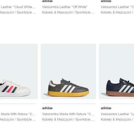
adidas
adidas
Velosamba Leather "Cloud White & Collegiate Green"
Velosamba Leather "Off White"
Kobiety & Mezczyzni / Sportstyle / Buty
Kobiety & Mezczyzni / Sportstyle / Buty
adidas
adidas
Velosamba Made With Nature "Chalk White & Lucid Red"
Velosamba Made With Nature "Charcoal & Cloud White"
Kobiety & Mezczyzni / Sportstyle / Buty
Kobiety & Mezczyzni / Sportstyle / Buty