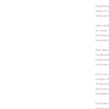
Oryginaln
Jednym z 
tradycyjn
Jako ded
do pracy 
dwuotwor
bezpieczn
Aby jeszc
środkowej
rowerzyst
ruchome 
Pomimo t
modelu Sa
Three-Str
gumowa p
chodzenia
Od czasu 
części st