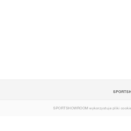
SPORTS
O nas
SPORTSHOWROOM wykorzystuje pliki cookie
Kontakt
Sitemap