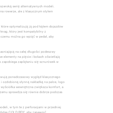
 szeroką serię alternatywnych modeli.
 na rowerze, ale z klasycznym stylem
 które optymalizują ją pod kątem dojazdów
knag, który jest kompatybilny z
 czemu można go wpiąć w pedał, aby
macniającą na całej długości podeszwy
we elementy na pięcie i bokach oświetlają
k zapobiega zaplątaniu się sznurówek w
howują ponadczasowy wygląd klasycznego
 i ozdobioną słynną nakładką na palce, logo
 wyściółka wewnętrzna zwiększa komfort, a
czemu sprawdza się równie dobrze podczas
deli, w tym te z perforacjami w przedniej
 adidas COLD.RDY, aby zapewnić