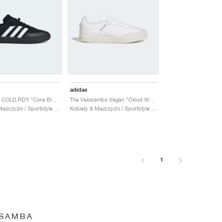
adidas
Velosamba COLD.RDY "Core Black"
The Velosamba Vegan "Cloud White"
Kobiety & Mezczyzni / Sportstyle / Buty
Kobiety & Mezczyzni / Sportstyle / Buty
1
SAMBA