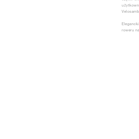
użytkowni
Velosamba
Elegancki
roweru na