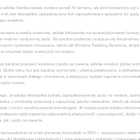
e adidas Samba zostały wydane ponad 70 lat temu, ale dziś rozszerzyły się o
nich jest Velosamba; specjalistyczny but zaprojektowany specjalnie do jazdy
ego sneakera.
ykowana sylwetka rowerowa, adidas Velosamba ma wyspecjalizowane funkcje,
w mieście i codziennej jazdy. Na spodzie podeszwy znajduje się dwuśrubowy 
owymi systemami mocowania, takimi jak Shimano Pedaling Dynamics, dzięki
ie utrzymać stopę rowerzysty na miejscu.
ze bardziej poprawić wrażenia z jazdy na rowerze, adidas umieścił płytkę wz
. Dzięki temu but jest bardziej wytrzymały i ułatwia pedałowanie, a odblasko
ę w warunkach słabego oświetlenia, a elastyczny system zapinania sznurówe
części roweru.
ego, że adidas Velosamba zostały zaprojektowane do jazdy na rowerze, zac
mba, z cholewką wykonaną z najwyższej jakości materiałów, takich jak skóra
ipes i innymi wyrafinowanymi brandingami. W międzyczasie miękka tekstylna
odeszwa nadal zapewnia odpowiednią elastyczność i przyczepność, dzięki 
, jak i jazdy na rowerze.
wprowadzenia na rynek pierwszej kolorystyki w 2021 r. wypuszczono wiele mo
opy dla dodatkowej oddychalności i inne wykonane z materiału izolacyjnego