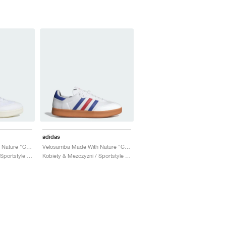
adidas
Velosamba Made With Nature "Cloud White & Core Black"
Velosamba Made With Nature "Cloud White & Lucid Blue"
Kobiety & Mezczyzni / Sportstyle / Buty
Kobiety & Mezczyzni / Sportstyle / Buty