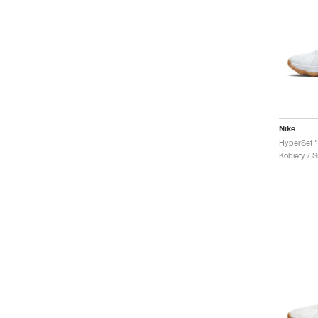
Nike
HyperSet "
Kobiety / S