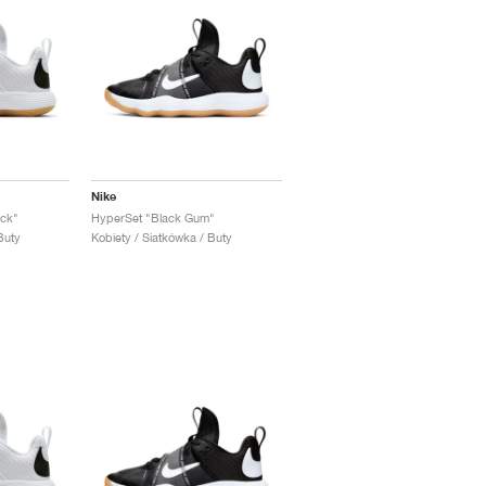
Nike
ack"
HyperSet "Black Gum"
Buty
Kobiety / Siatkówka / Buty