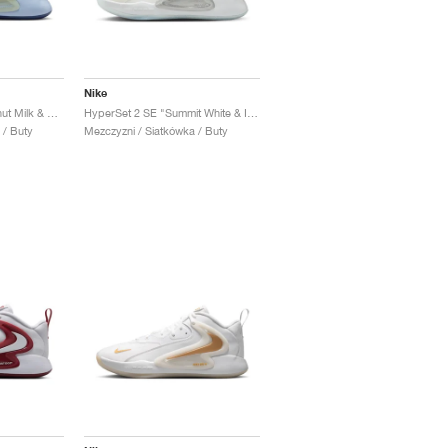
Nike
HyperSet 2 SE "Coconut Milk & Hydrogen Blue"
HyperSet 2 SE "Summit White & Iron Grey"
 / Buty
Mezczyzni / Siatkówka / Buty