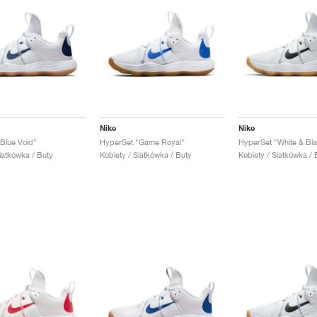
Nike
Nike
Blue Void"
HyperSet "Game Royal"
HyperSet "White & Bl
iatkówka / Buty
Kobiety / Siatkówka / Buty
Kobiety / Siatkówka / 