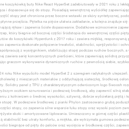
ne koszykówką buty Nike React HyperSet zadebiutowały w 2021 roku z lekką,
ca i dopasowuje się do stopy. Posiadają wewnętrzną wyściółkę zapewniającą 
część stopy jest chroniona przez boczne wstawki ze skóry syntetycznej, podc
płynne przejścia. Pętelka na pięcie ułatwia zakładanie, a kolejna znajduje si
nającą rękaw i zapewnia ścisłe dopasowanie. Dodatkowe wzmocnienie zapewn
rzep, który biegnie od bocznej części śródstopia do wewnętrznej części pię
tów do koszykówki Hyperdunk z 2017 roku i zawiera miękką, responsywną pi
co zapewnia doskonałe połączenie trwałości, stabilności, sprężystości i och
spółpracują z wysięgnikiem, stabilizując stopę podczas ruchów bocznych, 
ej zawiera serię koncentrycznych pierścieni, które zapewniają solidną przy
jąc graczom wykonywanie dynamicznych ruchów z pewnością siebie, szybkośc
4 roku Nike wypuściło model HyperSet 2 z szeregiem radykalnych ulepszeń.
cholewkę z mieszanych materiałów z oddychającą siateczką, środkową osłon
ty. Solidny panel z TPU z charakterystycznym odwróconym logo Swoosh rozci
wyższym oczkiem sznurowania i podeszwą środkową, aby zapewnić silną stabi
niu z kołnierzem o średniej wysokości, sztywną, dobrze wyściełaną piętą i 
je stopę. W podeszwie środkowej z pianki Phylon zastosowano grubą poduszk
 części stopy, co zapewnia silne wsparcie łuku stopy oraz wysoki poziom zwr
rężyste skoki i amortyzowane lądowania. Umieszczony w górnej części plasti
ą stabilność bez utraty komfortu, a miękka, ale wytrzymała gumowa podeszwa
ości biegnące od pięty do palców oraz wycięcia w środkowej części, zapewn