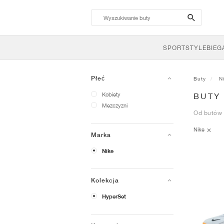
search-
btn
SPORTSTYLE
BIEG
Płeć
Buty
N
Kobiety
BUTY
Mezczyzni
Od butów 
Nike
Marka
Nike
Kolekcja
HyperSet