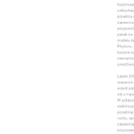
Inspirowa
oddychają
przednia 
zapewnia 
przypomi
pasek na 
modelu bu
Phylonu, 
boczne w
zewnętrzn
umożliwia
Latem 202
wsparcie 
wokół pię
się z naj
W połącze
stabilizu
przedniej
ruchy, sp
zapewniaj
przyczepn