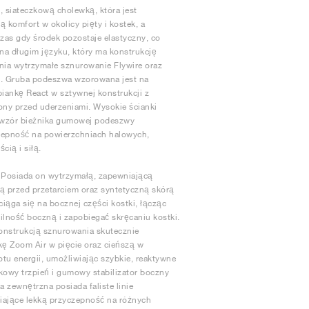
 siateczkową cholewką, która jest
komfort w okolicy pięty i kostek, a
zas gdy środek pozostaje elastyczny, co
ę na długim języku, który ma konstrukcję
ia wytrzymałe sznurowanie Flywire oraz
ty. Gruba podeszwa wzorowana jest na
ankę React w sztywnej konstrukcji z
rony przed uderzeniami. Wysokie ścianki
a wzór bieżnika gumowej podeszwy
czepność na powierzchniach halowych,
ią i siłą.
 Posiada on wytrzymałą, zapewniającą
ą przed przetarciem oraz syntetyczną skórą
ąga się na bocznej części kostki, łącząc
lność boczną i zapobiegać skręcaniu kostki.
konstrukcją sznurowania skutecznie
ę Zoom Air w pięcie oraz cieńszą w
otu energii, umożliwiając szybkie, reaktywne
kowy trzpień i gumowy stabilizator boczny
 zewnętrzna posiada faliste linie
iające lekką przyczepność na różnych