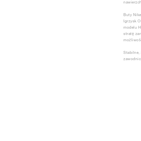
nawierzc
Buty Nike
Igrzysk O
modelu Hy
stratę za
możliwoś
Stabilne,
zawodnic