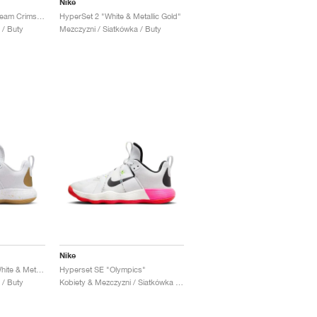
Nike
HyperSet 2 "White & Team Crimson"
HyperSet 2 "White & Metallic Gold"
 / Buty
Mezczyzni / Siatkówka / Buty
Nike
React Hyperset SE "White & Metallic Gold"
Hyperset SE "Olympics"
 / Buty
Kobiety & Mezczyzni / Siatkówka / Buty