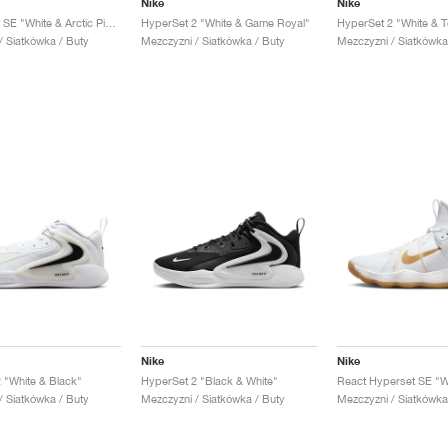
Nike
Nike
Hyperset 2 SE "White & Arctic Pink"
HyperSet 2 "White & Game Royal"
/ Siatkówka / Buty
Mezczyzni / Siatkówka / Buty
Mezczyzni / Siatkówka
Nike
Nike
 "White & Black"
HyperSet 2 "Black & White"
/ Siatkówka / Buty
Mezczyzni / Siatkówka / Buty
Mezczyzni / Siatkówka