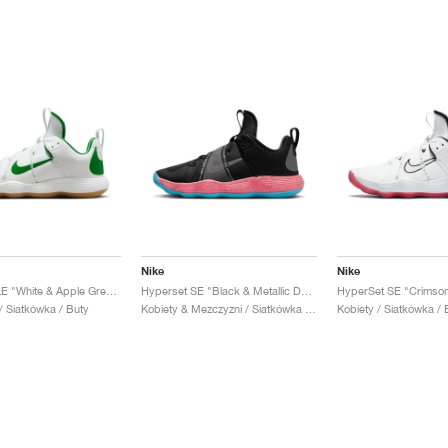
Nike
Nike
HyperSet LE "White & Apple Green"
Hyperset SE "Black & Metallic Dark Grey"
HyperSet SE "Crimso
/ Siatkówka / Buty
Kobiety & Mezczyzni / Siatkówka / Buty
Kobiety / Siatkówka / 