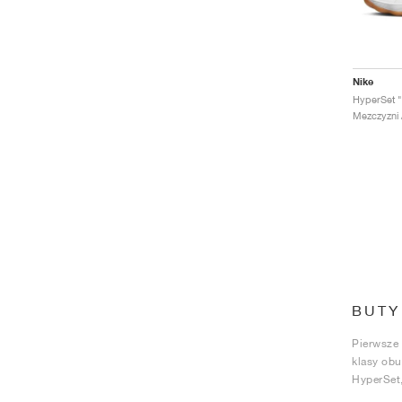
Nike
HyperSet "
Mezczyzni 
BUTY
Pierwsze 
klasy obu
HyperSet,