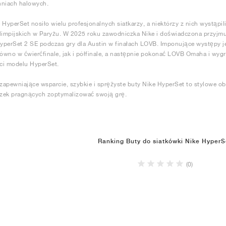
hniach halowych.
 HyperSet nosiło wielu profesjonalnych siatkarzy, a niektórzy z nich wystąpil
limpijskich w Paryżu. W 2025 roku zawodniczka Nike i doświadczona przyjmu
perSet 2 SE podczas gry dla Austin w finałach LOVB. Imponujące występy je
równo w ćwierćfinale, jak i półfinale, a następnie pokonać LOVB Omaha i wyg
ci modelu HyperSet.
 zapewniające wsparcie, szybkie i sprężyste buty Nike HyperSet to stylowe o
zek pragnących zoptymalizować swoją grę.
Ranking Buty do siatkówki Nike HyperS
(0)