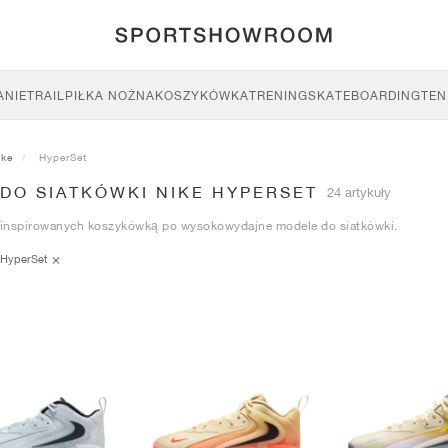
ANIE
TRAIL
PIŁKA NOŻNA
KOSZYKÓWKA
TRENING
SKATEBOARDING
TEN
ike
HyperSet
 DO SIATKÓWKI NIKE HYPERSET
24 artykuły
inspirowanych koszykówką po wysokowydajne modele do siatkówki.
HyperSet