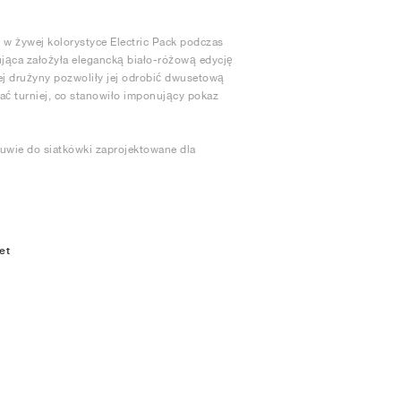
i w żywej kolorystyce Electric Pack podczas
jąca założyła elegancką biało-różową edycję
j drużyny pozwoliły jej odrobić dwusetową
rać turniej, co stanowiło imponujący pokaz
buwie do siatkówki zaprojektowane dla
et