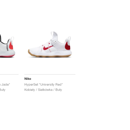
Nike
n Jade"
HyperSet "University Red"
Buty
Kobiety / Siatkówka / Buty