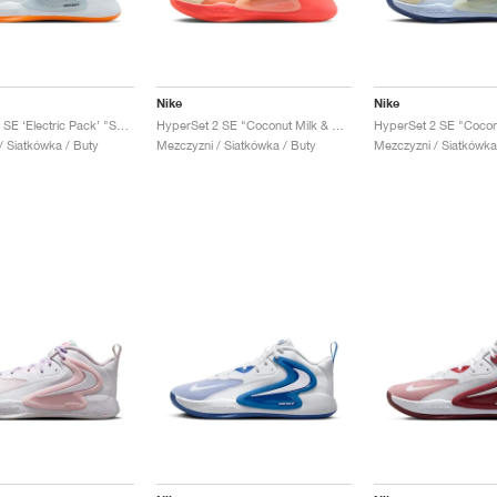
Nike
Nike
Hyperset 2 SE ‘Electric Pack’ "Safari"
HyperSet 2 SE "Coconut Milk & Hot Lava"
/ Siatkówka / Buty
Mezczyzni / Siatkówka / Buty
Mezczyzni / Siatkówka