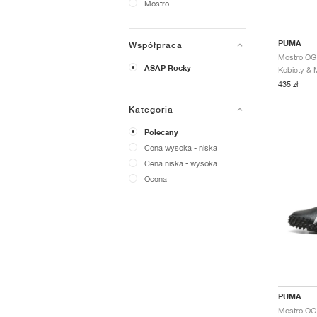
Mostro
PUMA
Współpraca
ASAP Rocky
435 zł
Kategoria
Polecany
Cena wysoka - niska
Cena niska - wysoka
Ocena
PUMA