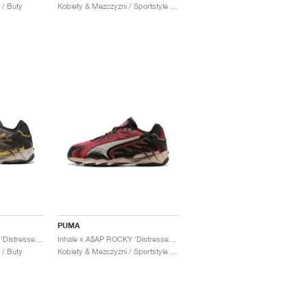
 / Buty
Kobiety & Mezczyzni / Sportstyle / Buty
PUMA
Inhale x A$AP ROCKY ‘Distressed Pack’ "Warm White & Black"
Inhale x A$AP ROCKY ‘Distressed Pack’ "Black & Pop Red"
 / Buty
Kobiety & Mezczyzni / Sportstyle / Buty