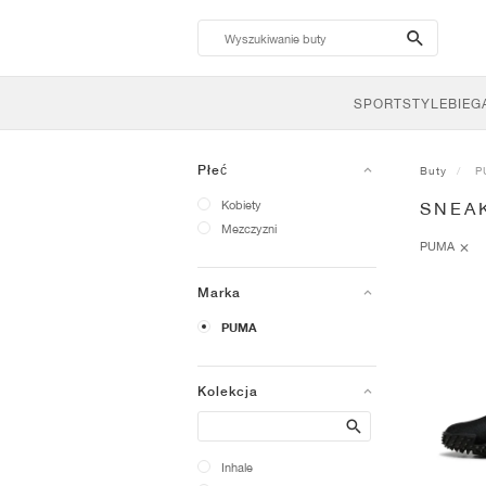
search-
btn
SPORTSTYLE
BIEG
Płeć
Buty
P
Kobiety
SNEA
Mezczyzni
PUMA
Marka
PUMA
Kolekcja
Search
Inhale