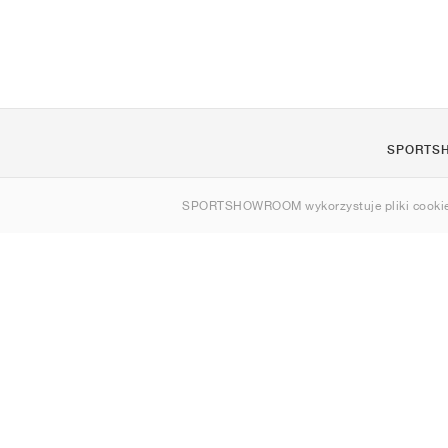
SPORTS
O nas
SPORTSHOWROOM wykorzystuje pliki cookie
Kontakt
Sitemap