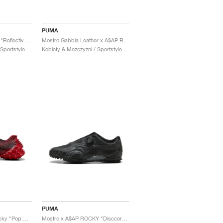
PUMA
Inhale x A$AP ROCKY "Reflective Silver"
Mostro Gabbia Leather x A$AP ROCKY "Black & Silver"
Kobiety & Mezczyzni / Sportstyle / Buty
Kobiety & Mezczyzni / Sportstyle / Buty
PUMA
Mostro 3D x A$AP Rocky "Pop Red & Black"
Mostro x A$AP ROCKY "Disccords"