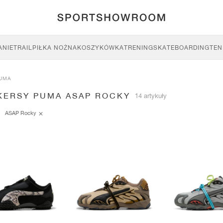
ANIE
TRAIL
PIŁKA NOŻNA
KOSZYKÓWKA
TRENING
SKATEBOARDING
TEN
UMA
KERSY PUMA ASAP ROCKY
14 artykuły
ASAP Rocky