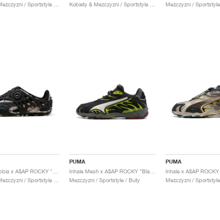
Kobiety & Mezczyzni / Sportstyle / Buty
Kobiety & Mezczyzni / Sportstyle / Buty
Mezczyzni / Sportstyle
PUMA
PUMA
Mostro Gabbia x A$AP ROCKY "Totally Taupe & Black"
Inhale Mesh x A$AP ROCKY "Black & Lime Pow"
Kobiety & Mezczyzni / Sportstyle / Buty
Mezczyzni / Sportstyle / Buty
Mezczyzni / Sportstyle