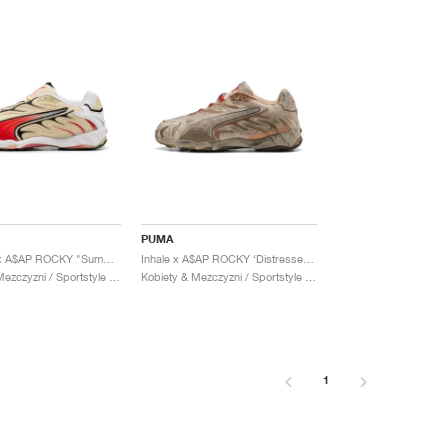
PUMA
Inhale OG x A$AP ROCKY "Summer Melon & High Risk Red"
Inhale x A$AP ROCKY ‘Distressed Pack’ "Alpine Snow"
Kobiety & Mezczyzni / Sportstyle / Buty
Kobiety & Mezczyzni / Sportstyle / Buty
1