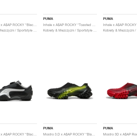
PUMA
PUMA
Mostro OG x A$AP ROCKY "Black & Desert Dust"
Inhale x A$AP ROCKY "Toasted Almond & Black"
Kobiety & Mezczyzni / Sportstyle / Buty
Kobiety & Mezczyzni / Sportstyle / Buty
PUMA
PUMA
Mostro OG x A$AP ROCKY "Black & Silver"
Mostro 3.D x A$AP ROCKY "Black & Lime Pow"