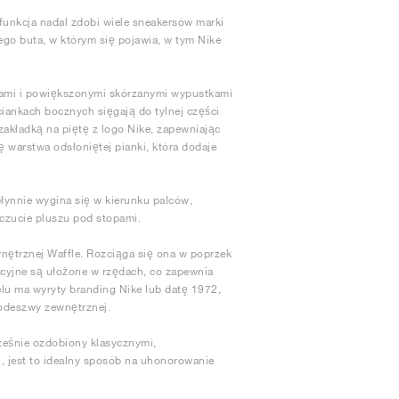
 funkcja nadal zdobi wiele sneakersów marki
go buta, w którym się pojawia, w tym Nike
ami i powiększonymi skórzanymi wypustkami
ciankach bocznych sięgają do tylnej części
zakładką na piętę z logo Nike, zapewniając
 warstwa odsłoniętej pianki, która dodaje
łynnie wygina się w kierunku palców,
czucie pluszu pod stopami.
ętrznej Waffle. Rozciąga się ona w poprzek
kcyjne są ułożone w rzędach, co zapewnia
lu ma wyryty branding Nike lub datę 1972,
podeszwy zewnętrznej.
cześnie ozdobiony klasycznymi,
u, jest to idealny sposób na uhonorowanie