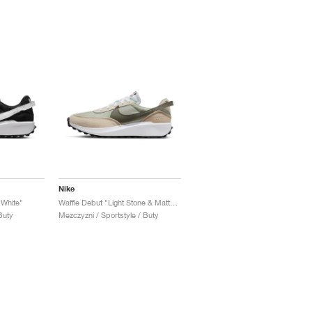
Nike
 White"
Waffle Debut "Light Stone & Matte Olive"
Buty
Mezczyzni / Sportstyle / Buty