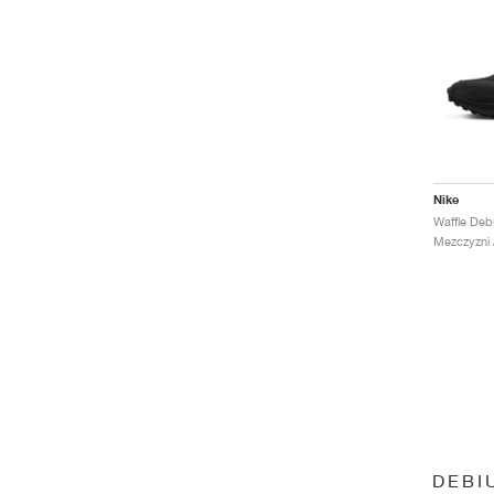
Nike
Waffle Debu
Mezczyzni /
DEBI