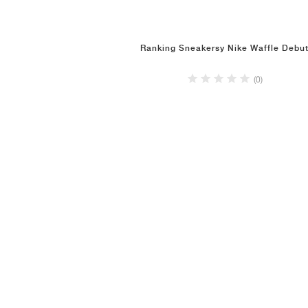
Ranking Sneakersy Nike Waffle Debu
(0)