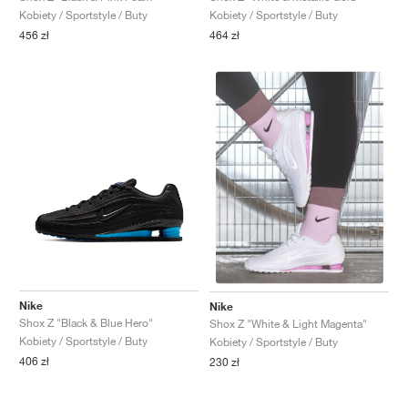
Kobiety / Sportstyle / Buty
Kobiety / Sportstyle / Buty
456 zł
464 zł
Nike
Nike
Shox Z "Black & Blue Hero"
Shox Z "White & Light Magenta"
Kobiety / Sportstyle / Buty
Kobiety / Sportstyle / Buty
406 zł
230 zł