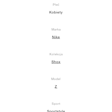
Płeć
Kobiety
Marka
Nike
Kolekcja
Shox
Model
Z
Sport
Sportstyle