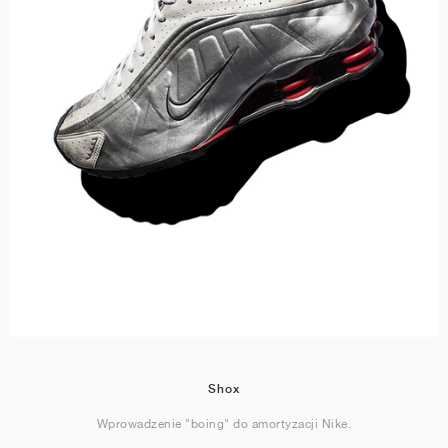
Shox
Wprowadzenie "boing" do amortyzacji Nike.