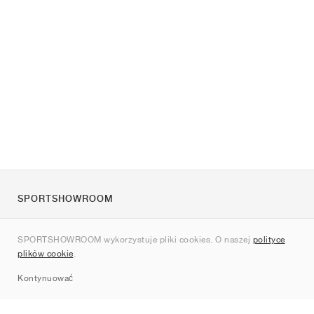
SPORTSHOWROOM
O nas
SPORTSHOWROOM wykorzystuje pliki cookies. O naszej
polityce
Kontakt
plików cookie
.
Sitemap
Kontynuować
Marki