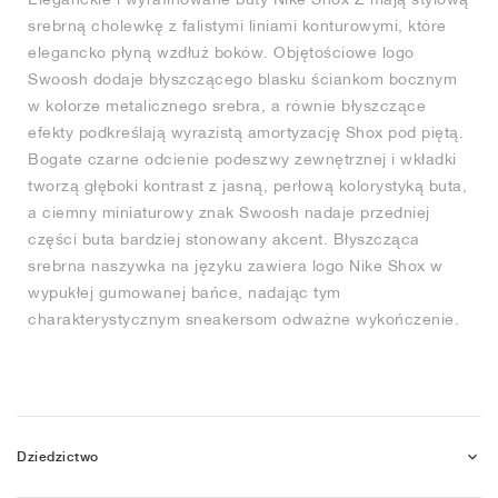
srebrną cholewkę z falistymi liniami konturowymi, które
elegancko płyną wzdłuż boków. Objętościowe logo
Swoosh dodaje błyszczącego blasku ściankom bocznym
w kolorze metalicznego srebra, a równie błyszczące
efekty podkreślają wyrazistą amortyzację Shox pod piętą.
Bogate czarne odcienie podeszwy zewnętrznej i wkładki
tworzą głęboki kontrast z jasną, perłową kolorystyką buta,
a ciemny miniaturowy znak Swoosh nadaje przedniej
części buta bardziej stonowany akcent. Błyszcząca
srebrna naszywka na języku zawiera logo Nike Shox w
wypukłej gumowanej bańce, nadając tym
charakterystycznym sneakersom odważne wykończenie.
Dziedzictwo