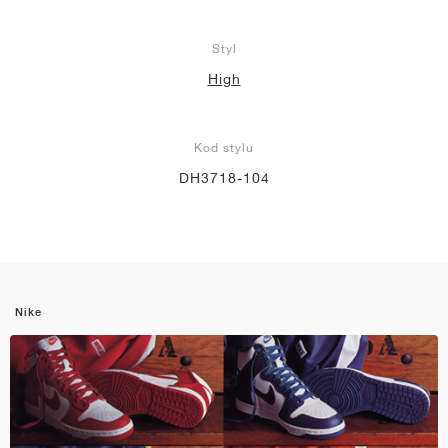
Styl
High
Kod stylu
DH3718-104
Nike