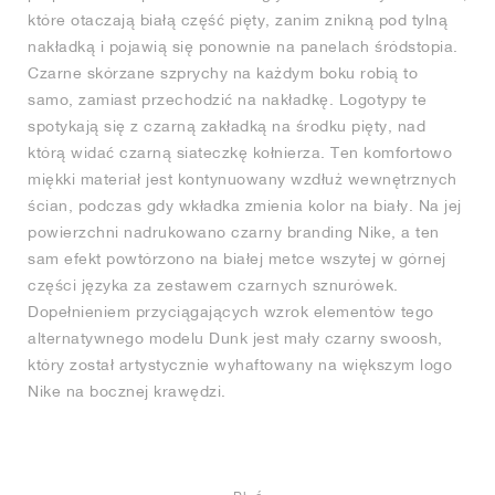
które otaczają białą część pięty, zanim znikną pod tylną
nakładką i pojawią się ponownie na panelach śródstopia.
Czarne skórzane szprychy na każdym boku robią to
samo, zamiast przechodzić na nakładkę. Logotypy te
spotykają się z czarną zakładką na środku pięty, nad
którą widać czarną siateczkę kołnierza. Ten komfortowo
miękki materiał jest kontynuowany wzdłuż wewnętrznych
ścian, podczas gdy wkładka zmienia kolor na biały. Na jej
powierzchni nadrukowano czarny branding Nike, a ten
sam efekt powtórzono na białej metce wszytej w górnej
części języka za zestawem czarnych sznurówek.
Dopełnieniem przyciągających wzrok elementów tego
alternatywnego modelu Dunk jest mały czarny swoosh,
który został artystycznie wyhaftowany na większym logo
Nike na bocznej krawędzi.