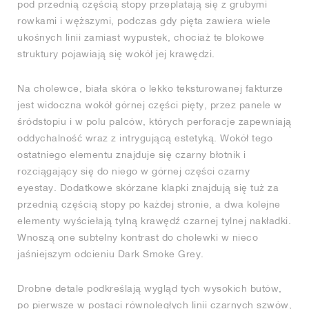
pod przednią częścią stopy przeplatają się z grubymi
rowkami i węższymi, podczas gdy pięta zawiera wiele
ukośnych linii zamiast wypustek, chociaż te blokowe
struktury pojawiają się wokół jej krawędzi.
Na cholewce, biała skóra o lekko teksturowanej fakturze
jest widoczna wokół górnej części pięty, przez panele w
śródstopiu i w polu palców, których perforacje zapewniają
oddychalność wraz z intrygującą estetyką. Wokół tego
ostatniego elementu znajduje się czarny błotnik i
rozciągający się do niego w górnej części czarny
eyestay. Dodatkowe skórzane klapki znajdują się tuż za
przednią częścią stopy po każdej stronie, a dwa kolejne
elementy wyściełają tylną krawędź czarnej tylnej nakładki.
Wnoszą one subtelny kontrast do cholewki w nieco
jaśniejszym odcieniu Dark Smoke Grey.
Drobne detale podkreślają wygląd tych wysokich butów,
po pierwsze w postaci równoległych linii czarnych szwów,