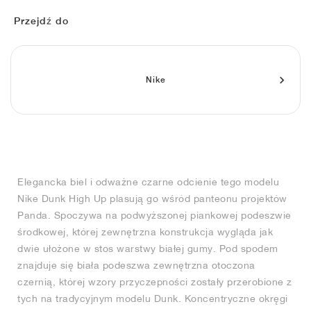
FIELD GENERAL
CRAZE
ADIRACER
MULE
471
GEL-CUMULUS 16
G.T. CUT
FORCE 58
TEKKIRA CUP
508
JORDAN
Przejdź do
KILLSHOT 2
MOTO 2K
ITALIA
LEGACY 312
ALLERDALE
G.T. FUTURE
PS8
ALOHA SUPER
600
TOTAL 90
PHENOMENA
FORUM
JUMPMAN JACK
2000
VERTEBRAE
808
Nike
AVA ROVER
1000
HAMBURG
204L
AIR MAX 95
933
MIND
860V2
Elegancka biel i odważne czarne odcienie tego modelu
AIR RIFT
Nike Dunk High Up plasują go wśród panteonu projektów
Panda. Spoczywa na podwyższonej piankowej podeszwie
środkowej, której zewnętrzna konstrukcja wygląda jak
dwie ułożone w stos warstwy białej gumy. Pod spodem
znajduje się biała podeszwa zewnętrzna otoczona
czernią, której wzory przyczepności zostały przerobione z
tych na tradycyjnym modelu Dunk. Koncentryczne okręgi