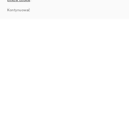
Sitemap
Kontynuować
Marki
Nike
Jordan
adidas
New Balance
ASICS
PUMA
Converse
Vans
Hoka
Salomon
On
Saucony
Mizuno