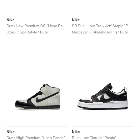
Nike
Nike
Dunk Low Premium QS "Ueno Panda"
SB Dunk Low Pro x Jeff Staple "Panda Pigeon"
Dzieci / Sportstyle / Buty
Mezczyzni / Skateboarding / Buty
Nike
Nike
Dunk High Premium "Ueno Panda"
Dunk Low Disrupt "Panda"