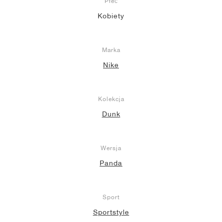
Płeć
Kobiety
Marka
Nike
Kolekcja
Dunk
Wersja
Panda
Sport
Sportstyle