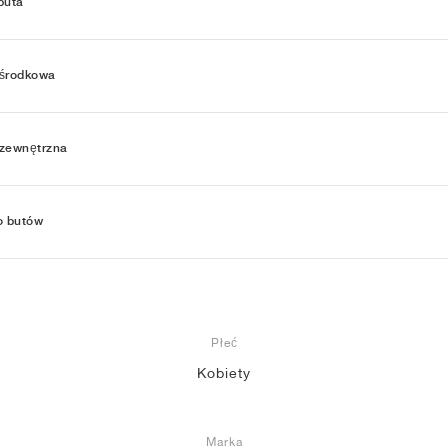
buta
środkowa
zewnętrzna
o butów
Płeć
Kobiety
Marka