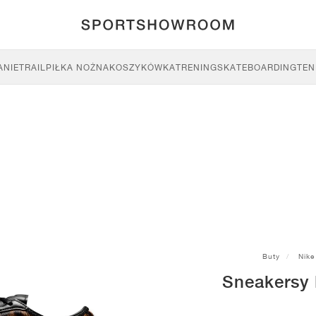
ANIE
TRAIL
PIŁKA NOŻNA
KOSZYKÓWKA
TRENING
SKATEBOARDING
TEN
Buty
Nike
Sneakersy 