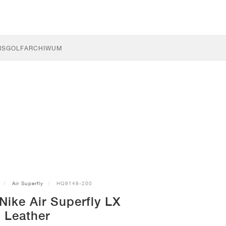
IS
GOLF
ARCHIWUM
Air Superfly
HQ9148-200
Nike Air Superfly LX
Leather