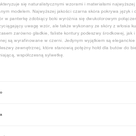
kteryzuje się naturalistycznymi wzorami i materiałami najwyższej 
anym modelem. Najwyższej jakości czarna skóra pokrywa język i 
ór w panterkę zdobiący boki wyróżnia się dwukolorowym połączeni
 przyciągający uwagę wzór, ale także wykonany ze skóry z włosia 
asem zarówno gładkie, faliste kontury podeszwy środkowej, jak 
nej są wyrafinowane w czerni. Jedynym wyjątkiem są eleganckie 
eszwy zewnętrznej, które stanowią potężny hołd dla butów do bieg
miającą, współczesną sylwetkę.
wo
ia