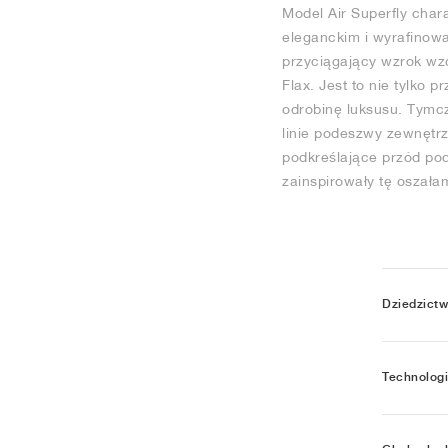
Model Air Superfly chara
eleganckim i wyrafinow
przyciągający wzrok wz
Flax. Jest to nie tylko
odrobinę luksusu. Tymcz
linie podeszwy zewnętrz
podkreślające przód pod
zainspirowały tę oszała
Dziedzict
Technolog