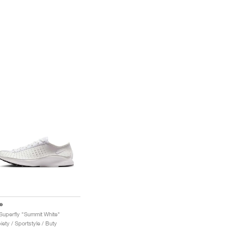
e
 Superfly "Summit White"
iety / Sportstyle / Buty