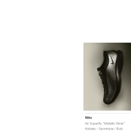
Nike
Air Superfly "Metallic Silver"
Kobiety / Sportstyle / Buty