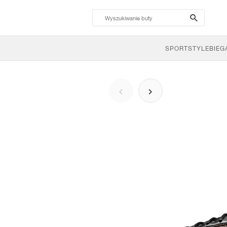
search-
btn
SPORTSTYLE
BIEG