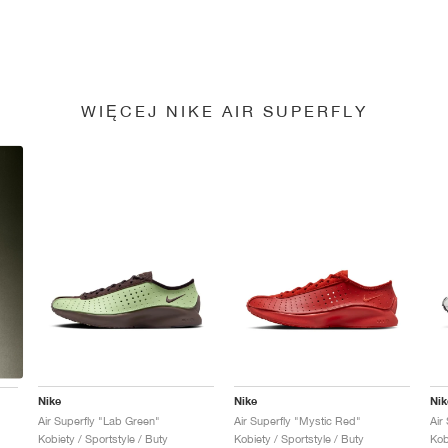
WIĘCEJ NIKE AIR SUPERFLY
Nike
Nike
Nik
Air Superfly "Lab Green"
Air Superfly "Mystic Red"
Air
Kobiety / Sportstyle / Buty
Kobiety / Sportstyle / Buty
Kob