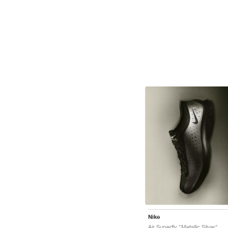
Nike
Air Superfly "Metallic Silver"