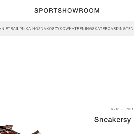
ANIE
TRAIL
PIŁKA NOŻNA
KOSZYKÓWKA
TRENING
SKATEBOARDING
TEN
Buty
Nike
Sneakersy 