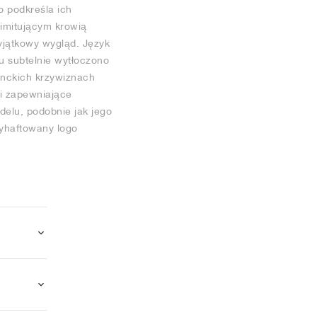
o podkreśla ich
imitującym krowią
yjątkowy wygląd. Język
u subtelnie wytłoczono
anckich krzywiznach
i zapewniające
delu, podobnie jak jego
wyhaftowany logo