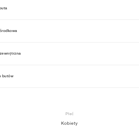
buta
środkowa
zewnętrzna
o butów
Płeć
Kobiety