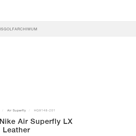
IS
GOLF
ARCHIWUM
Air Superfly
HQ9148-201
Nike Air Superfly LX
Leather