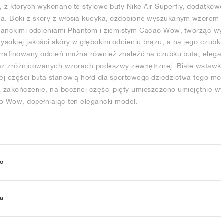
y, z których wykonano te stylowe buty Nike Air Superfly, dodatkow
ka. Boki z skóry z włosia kucyka, ozdobione wyszukanym wzorem 
leganckimi odcieniami Phantom i ziemistym Cacao Wow, tworząc w
sokiej jakości skóry w głębokim odcieniu brązu, a na jego czubk
yrafinowany odcień można również znaleźć na czubku buta, eleg
z zróżnicowanych wzorach podeszwy zewnętrznej. Białe wstawk
j części buta stanowią hołd dla sportowego dziedzictwa tego mo
 Na zakończenie, na bocznej części pięty umieszczono umiejętnie 
 Wow, dopełniając ten elegancki model.
wo
ia