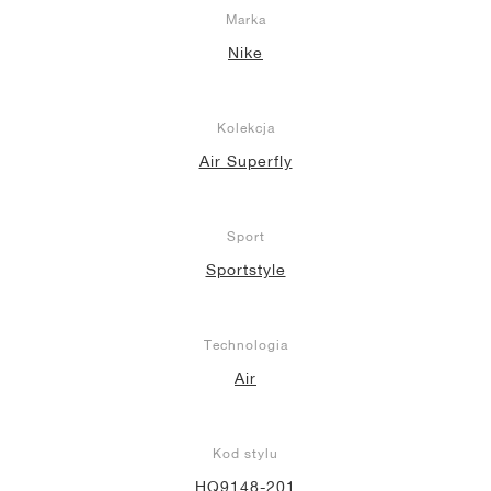
Marka
Nike
Kolekcja
Air Superfly
Sport
Sportstyle
Technologia
Air
Kod stylu
HQ9148-201