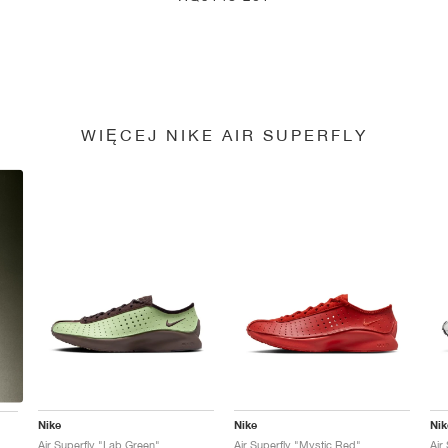
WIĘCEJ NIKE AIR SUPERFLY
Nike
Nike
Nik
Air Superfly "Lab Green"
Air Superfly "Mystic Red"
Air