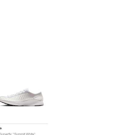
e
 Superfly "Summit White"