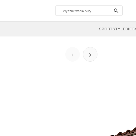
search-
btn
SPORTSTYLE
BIEG