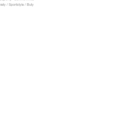
iety / Sportstyle / Buty