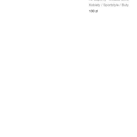
Kobiety / Sportstyle / Buty
130 zł