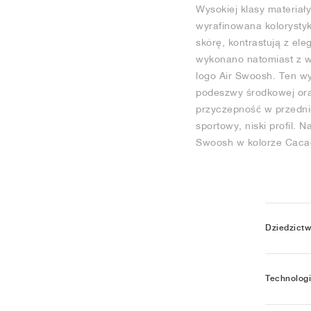
Wysokiej klasy materiał
wyrafinowana kolorysty
skórę, kontrastują z e
wykonano natomiast z wy
logo Air Swoosh. Ten w
podeszwy środkowej ora
przyczepność w przednie
sportowy, niski profil.
Swoosh w kolorze Cacao
Dziedzict
Technolog