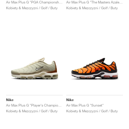
FIELD GENERAL
CRAZE
ADIRACER
MULE
471
GEL-CUMULUS 16
G.T. CUT
FORCE 58
TEKKIRA CUP
508
JORDAN
Air Max Plus G "PGA Championship"
Air Max Plus G "The Masters Azalea Pack"
Kobiety & Mezczyzni / Golf / Buty
Kobiety & Mezczyzni / Golf / Buty
KILLSHOT 2
MOTO 2K
ITALIA
LEGACY 312
ALLERDALE
G.T. FUTURE
PS8
ALOHA SUPER
600
TOTAL 90
PHENOMENA
FORUM
JUMPMAN JACK
2000
VERTEBRAE
808
AVA ROVER
1000
HAMBURG
204L
AIR MAX 95
933
MIND
860V2
AIR RIFT
Nike
Nike
Air Max Plus G "Player's Championship"
Air Max Plus G "Sunset"
Kobiety & Mezczyzni / Golf / Buty
Kobiety & Mezczyzni / Golf / Buty