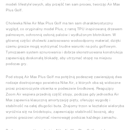
modeli lifestyle'owych, aby przejść ten sam proces, tworząc Air Max
Plus Golf.
Cholewka Nike Air Max Plus Golf ma ten sam charakterystyczny
wygląd, co oryginalny model Plus, z ramą TPU inspirowaną drzewem
palmowym, ochronną osłoną palców i wydłużonym błotnikiem. W
głównej części cholewki zastosowano wodoodporny materiał, dzięki
czemu gracze mogą wytrzymać trudne warunki na polu golfowym.
Tymczasem system sznurowania i dobrze skonstruowana konstrukcja
zapewniają doskonałą blokadę, aby utrzymać stopę na miejscu
podczas gry.
Pod stopą Air Max Plus Golf ma potężną podeszwę zawierającą dwa
rodzaje dostrojonego powietrza Nike Air, z których oba są widoczne
przez przezroczyste okienka w podeszwie środkowej. Reagujący
Zoom Air wspiera przednią część stopy, podczas gdy jednostka Air
Max zapewnia klasyczną amortyzację pięty, oferując wygodę i
stabilność na całej długości buta. Znajomy trzon w kształcie wieloryba
wyróżnia się na śródstopiu, zapewniając stabilność boczną, aby
pomóc graczowi utrzymać równowagę podczas każdego zamachu.