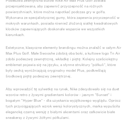
Podeszwa zewnętrzna butów Nike Air Max Plus Golf została
przeprojektowana, aby zapewnić przyczepność na różnych
powierzchniach, które można napotkać podczas gry w golfa.
Wykonana ze specjalistycznej gumy, która zapewnia przyczepność w
mokrych warunkach, posiada również złożoną siatkę kwadratowych
klocków zapewniających doskonałe wsparcie we wszystkich
kierunkach.
Estetyczne, klasyczne elementy brandingu można znaleźć w całym Air
Max Plus Golf. Małe Swooshe zdobią oba boki, a kultowe logo Tn Air
zdobi podeszwę zewnętrzną, wkładkę i piętę. Kolejny sześciokątny
emblemat pojawia się na języku, a słynne struktury "półkuli", które
były cechą wyróżniającą oryginalny model Plus, podkreślają
środkową piętę podeszwy zewnętrznej.
Aby wprowadzić tę sylwetkę na rynek, Nike zdecydowało się na duet
wzorów retro z żywymi gradientami kolorów - jasnym "Sunset" i
bogatym "Hyper Blue" - dla uzyskania wyjątkowego wyglądu. Oprócz
tych przyciągających wzrok wersji kolorystycznych, marka wypuściła
elegancką czarną wersję z białymi akcentami oraz całkowicie białe
sneakersy z żywymi żółtymi półkulami.