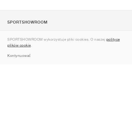
SPORTSHOWROOM
O nas
SPORTSHOWROOM wykorzystuje pliki cookies. O naszej
polityce
Kontakt
plików cookie
.
Sitemap
Kontynuować
Marki
Nike
Jordan
adidas
New Balance
ASICS
PUMA
Converse