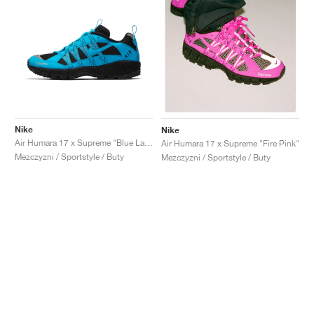
Nike
Nike
Air Humara 17 x Supreme "Blue Lagoon"
Air Humara 17 x Supreme "Fire Pink"
Mezczyzni / Sportstyle / Buty
Mezczyzni / Sportstyle / Buty