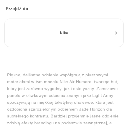
FIELD GENERAL
CRAZE
ADIRACER
MULE
471
GEL-CUMULUS 16
G.T. CUT
FORCE 58
TEKKIRA CUP
508
JORDAN
Przejdź do
KILLSHOT 2
MOTO 2K
ITALIA
LEGACY 312
ALLERDALE
G.T. FUTURE
PS8
ALOHA SUPER
600
TOTAL 90
PHENOMENA
FORUM
JUMPMAN JACK
2000
VERTEBRAE
808
Nike
AVA ROVER
1000
HAMBURG
204L
AIR MAX 95
933
MIND
860V2
Piękne, delikatne odcienie współgrają z pluszowymi
AIR RIFT
materiałami w tym modelu Nike Air Humara, tworząc but,
który jest zarówno wygodny, jak i estetyczny. Zamszowe
panele w oliwkowym odcieniu znanym jako Light Army
spoczywają na miękkiej tekstylnej cholewce, która jest
ozdobiona szarozielonym odcieniem Jade Horizon dla
subtelnego kontrastu. Bardziej przyjemnie jasne odcienie
zdobią efekty brandingu na podeszwie zewnętrznej, a