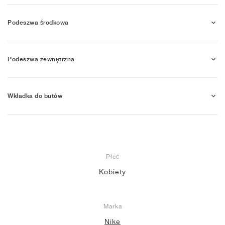
Podeszwa środkowa
Podeszwa zewnętrzna
Wkładka do butów
Płeć
Kobiety
Marka
Nike