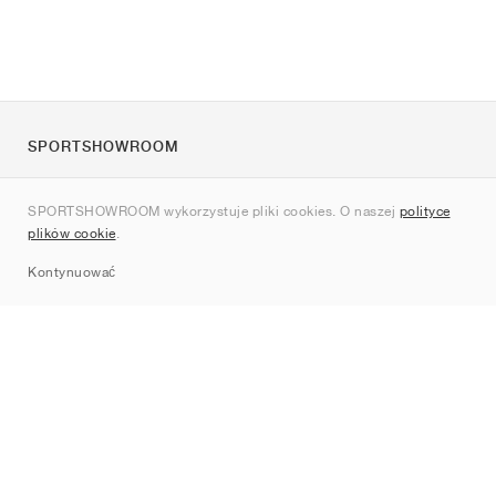
SPORTSHOWROOM
O nas
SPORTSHOWROOM wykorzystuje pliki cookies. O naszej
polityce
Kontakt
plików cookie
.
Sitemap
Kontynuować
Marki
Nike
Jordan
adidas
New Balance
ASICS