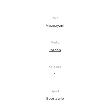
Płeć
Mezczyzni
Marka
Jordan
Kolekcja
1
Sport
Sportstyle