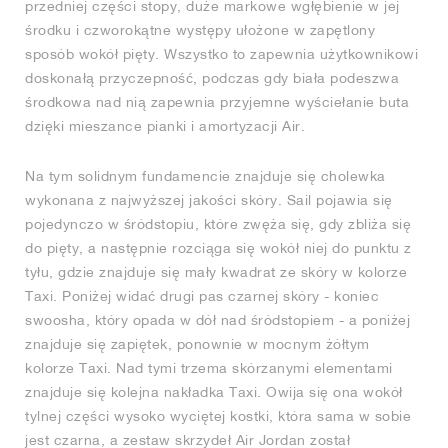
przedniej części stopy, duże markowe wgłębienie w jej
środku i czworokątne występy ułożone w zapętlony
sposób wokół pięty. Wszystko to zapewnia użytkownikowi
doskonałą przyczepność, podczas gdy biała podeszwa
środkowa nad nią zapewnia przyjemne wyściełanie buta
dzięki mieszance pianki i amortyzacji Air.
Na tym solidnym fundamencie znajduje się cholewka
wykonana z najwyższej jakości skóry. Sail pojawia się
pojedynczo w śródstopiu, które zwęża się, gdy zbliża się
do pięty, a następnie rozciąga się wokół niej do punktu z
tyłu, gdzie znajduje się mały kwadrat ze skóry w kolorze
Taxi. Poniżej widać drugi pas czarnej skóry - koniec
swoosha, który opada w dół nad śródstopiem - a poniżej
znajduje się zapiętek, ponownie w mocnym żółtym
kolorze Taxi. Nad tymi trzema skórzanymi elementami
znajduje się kolejna nakładka Taxi. Owija się ona wokół
tylnej części wysoko wyciętej kostki, która sama w sobie
jest czarna, a zestaw skrzydeł Air Jordan został