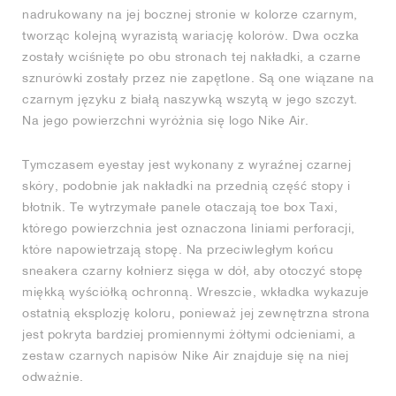
nadrukowany na jej bocznej stronie w kolorze czarnym,
tworząc kolejną wyrazistą wariację kolorów. Dwa oczka
zostały wciśnięte po obu stronach tej nakładki, a czarne
sznurówki zostały przez nie zapętlone. Są one wiązane na
czarnym języku z białą naszywką wszytą w jego szczyt.
Na jego powierzchni wyróżnia się logo Nike Air.
Tymczasem eyestay jest wykonany z wyraźnej czarnej
skóry, podobnie jak nakładki na przednią część stopy i
błotnik. Te wytrzymałe panele otaczają toe box Taxi,
którego powierzchnia jest oznaczona liniami perforacji,
które napowietrzają stopę. Na przeciwległym końcu
sneakera czarny kołnierz sięga w dół, aby otoczyć stopę
miękką wyściółką ochronną. Wreszcie, wkładka wykazuje
ostatnią eksplozję koloru, ponieważ jej zewnętrzna strona
jest pokryta bardziej promiennymi żółtymi odcieniami, a
zestaw czarnych napisów Nike Air znajduje się na niej
odważnie.