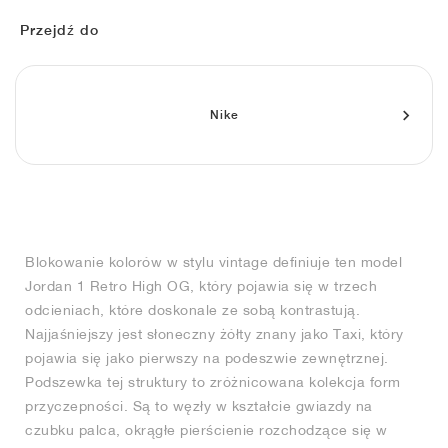
FIELD GENERAL
CRAZE
ADIRACER
MULE
471
GEL-CUMULUS 16
G.T. CUT
FORCE 58
TEKKIRA CUP
508
JORDAN
Przejdź do
KILLSHOT 2
MOTO 2K
ITALIA
LEGACY 312
ALLERDALE
G.T. FUTURE
PS8
ALOHA SUPER
600
TOTAL 90
PHENOMENA
FORUM
JUMPMAN JACK
2000
VERTEBRAE
808
Nike
AVA ROVER
1000
HAMBURG
204L
AIR MAX 95
933
MIND
860V2
Blokowanie kolorów w stylu vintage definiuje ten model
AIR RIFT
Jordan 1 Retro High OG, który pojawia się w trzech
odcieniach, które doskonale ze sobą kontrastują.
Najjaśniejszy jest słoneczny żółty znany jako Taxi, który
pojawia się jako pierwszy na podeszwie zewnętrznej.
Podszewka tej struktury to zróżnicowana kolekcja form
przyczepności. Są to węzły w kształcie gwiazdy na
czubku palca, okrągłe pierścienie rozchodzące się w