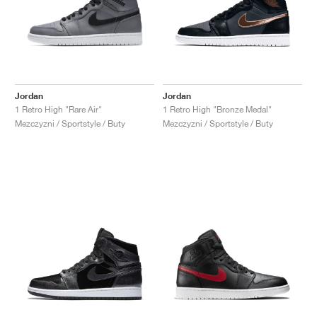
Jordan
Jordan
1 Retro High "Rare Air"
1 Retro High "Bronze Medal"
Mezczyzni / Sportstyle / Buty
Mezczyzni / Sportstyle / Buty