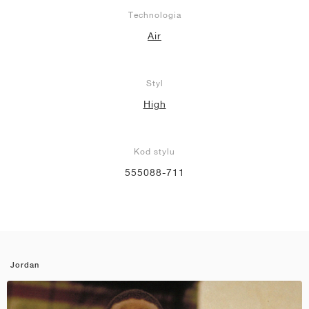
Technologia
Air
Styl
High
Kod stylu
555088-711
Jordan