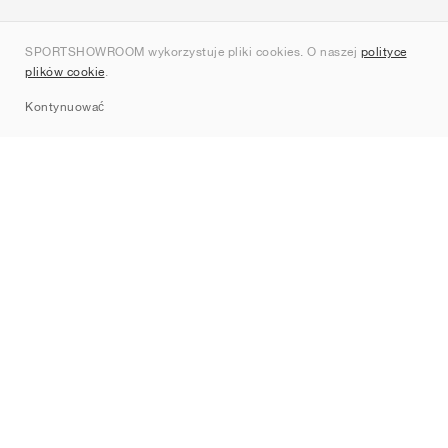
O nas
SPORTSHOWROOM wykorzystuje pliki cookies. O naszej
polityce
Kontakt
plików cookie
.
Sitemap
Kontynuować
Marki
Nike
Jordan
adidas
New Balance
ASICS
PUMA
Converse
Vans
Hoka
Salomon