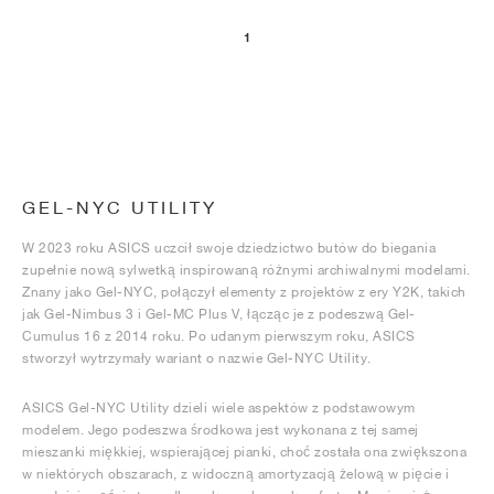
1
GEL-NYC UTILITY
W 2023 roku ASICS uczcił swoje dziedzictwo butów do biegania
zupełnie nową sylwetką inspirowaną różnymi archiwalnymi modelami.
Znany jako Gel-NYC, połączył elementy z projektów z ery Y2K, takich
jak Gel-Nimbus 3 i Gel-MC Plus V, łącząc je z podeszwą Gel-
Cumulus 16 z 2014 roku. Po udanym pierwszym roku, ASICS
stworzył wytrzymały wariant o nazwie Gel-NYC Utility.
ASICS Gel-NYC Utility dzieli wiele aspektów z podstawowym
modelem. Jego podeszwa środkowa jest wykonana z tej samej
mieszanki miękkiej, wspierającej pianki, choć została ona zwiększona
w niektórych obszarach, z widoczną amortyzacją żelową w pięcie i