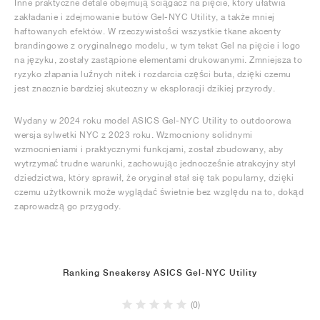
Inne praktyczne detale obejmują ściągacz na pięcie, który ułatwia
zakładanie i zdejmowanie butów Gel-NYC Utility, a także mniej
haftowanych efektów. W rzeczywistości wszystkie tkane akcenty
brandingowe z oryginalnego modelu, w tym tekst Gel na pięcie i logo
na języku, zostały zastąpione elementami drukowanymi. Zmniejsza to
ryzyko złapania luźnych nitek i rozdarcia części buta, dzięki czemu
jest znacznie bardziej skuteczny w eksploracji dzikiej przyrody.
Wydany w 2024 roku model ASICS Gel-NYC Utility to outdoorowa
wersja sylwetki NYC z 2023 roku. Wzmocniony solidnymi
wzmocnieniami i praktycznymi funkcjami, został zbudowany, aby
wytrzymać trudne warunki, zachowując jednocześnie atrakcyjny styl
dziedzictwa, który sprawił, że oryginał stał się tak popularny, dzięki
czemu użytkownik może wyglądać świetnie bez względu na to, dokąd
zaprowadzą go przygody.
Ranking Sneakersy ASICS Gel-NYC Utility
(0)