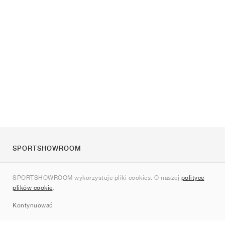
SPORTSHOWROOM
O nas
SPORTSHOWROOM wykorzystuje pliki cookies. O naszej
polityce
Kontakt
plików cookie
.
Sitemap
Kontynuować