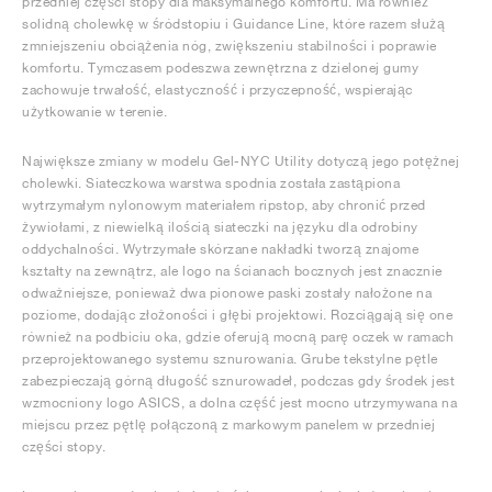
przedniej części stopy dla maksymalnego komfortu. Ma również
solidną cholewkę w śródstopiu i Guidance Line, które razem służą
zmniejszeniu obciążenia nóg, zwiększeniu stabilności i poprawie
komfortu. Tymczasem podeszwa zewnętrzna z dzielonej gumy
zachowuje trwałość, elastyczność i przyczepność, wspierając
użytkowanie w terenie.
Największe zmiany w modelu Gel-NYC Utility dotyczą jego potężnej
cholewki. Siateczkowa warstwa spodnia została zastąpiona
wytrzymałym nylonowym materiałem ripstop, aby chronić przed
żywiołami, z niewielką ilością siateczki na języku dla odrobiny
oddychalności. Wytrzymałe skórzane nakładki tworzą znajome
kształty na zewnątrz, ale logo na ścianach bocznych jest znacznie
odważniejsze, ponieważ dwa pionowe paski zostały nałożone na
poziome, dodając złożoności i głębi projektowi. Rozciągają się one
również na podbiciu oka, gdzie oferują mocną parę oczek w ramach
przeprojektowanego systemu sznurowania. Grube tekstylne pętle
zabezpieczają górną długość sznurowadeł, podczas gdy środek jest
wzmocniony logo ASICS, a dolna część jest mocno utrzymywana na
miejscu przez pętlę połączoną z markowym panelem w przedniej
części stopy.