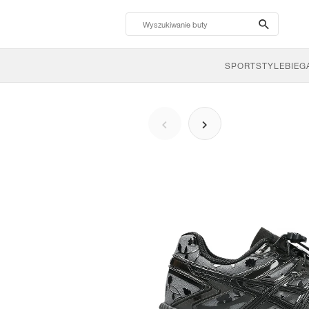
search-
btn
SPORTSTYLE
BIEG