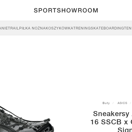
ANIE
TRAIL
PIŁKA NOŻNA
KOSZYKÓWKA
TRENING
SKATEBOARDING
TEN
Buty
ASICS
Sneakersy
16 SSCB x 
Sign