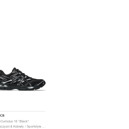
ICS
-Cumulus 16 "Black"
Mezczyzni & Kobiety / Sportstyle / Buty