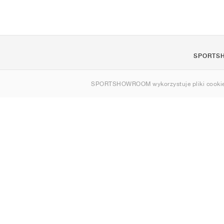
SPORTS
O nas
SPORTSHOWROOM wykorzystuje pliki cookie
Kontakt
Sitemap