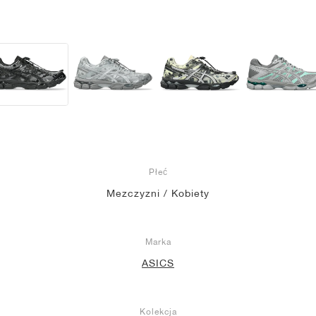
Płeć
Mezczyzni / Kobiety
Marka
ASICS
Kolekcja