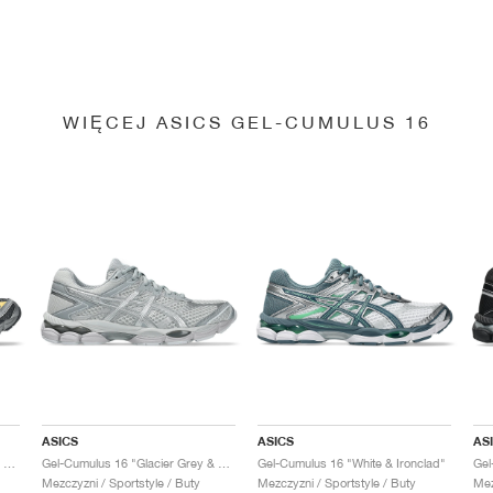
WIĘCEJ ASICS GEL-CUMULUS 16
ASICS
ASICS
AS
Gel-Cumulus 16 "Carrier Grey & Pure Silver"
Gel-Cumulus 16 "Glacier Grey & Pure Silver"
Gel-Cumulus 16 "White & Ironclad"
Gel
Mezczyzni / Sportstyle / Buty
Mezczyzni / Sportstyle / Buty