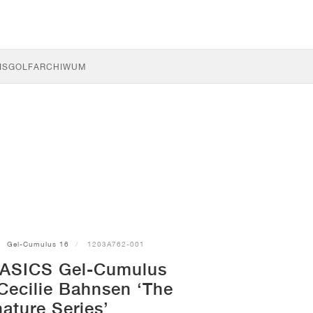
IS
GOLF
ARCHIWUM
Gel-Cumulus 16
1203A762-001
 ASICS Gel-Cumulus
Cecilie Bahnsen ‘The
ature Series’