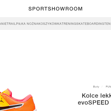
ANIE
TRAIL
PIŁKA NOŻNA
KOSZYKÓWKA
TRENING
SKATEBOARDING
TEN
Buty
PU
Kolce le
evoSPEED