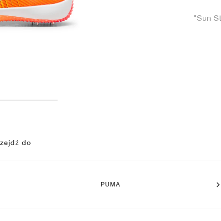
"Sun S
zejdź do
PUMA