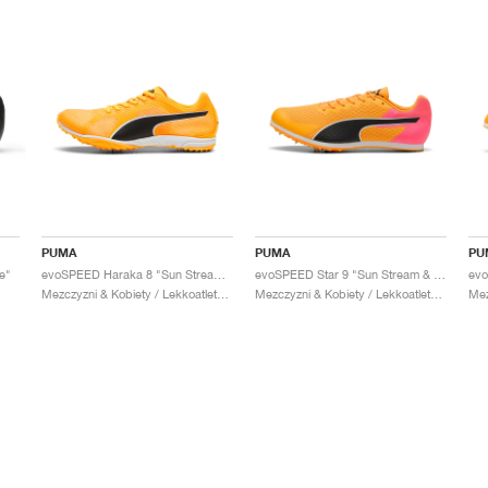
PUMA
PUMA
PU
e"
evoSPEED Haraka 8 "Sun Stream & Black"
evoSPEED Star 9 "Sun Stream & Sunset Glow"
Mezczyzni & Kobiety / Lekkoatletyka / Buty
Mezczyzni & Kobiety / Lekkoatletyka / Buty