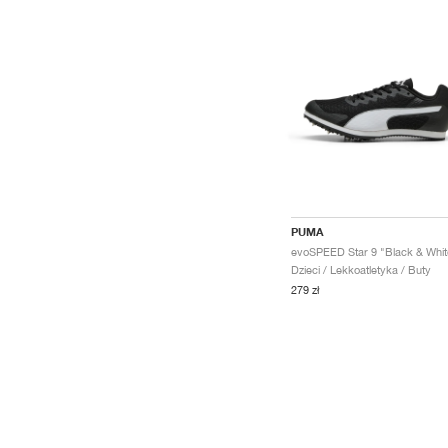
PUMA
evoSPEED Star 9 "Black & Whit
Dzieci / Lekkoatletyka / Buty
279 zł