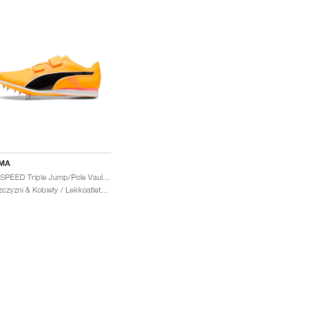
MA
evoSPEED Triple Jump/Pole Vault 12 UW "Sun Stream & Sunset Glow"
Mezczyzni & Kobiety / Lekkoatletyka / Buty