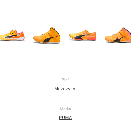
Płeć
Mezczyzni
Marka
PUMA