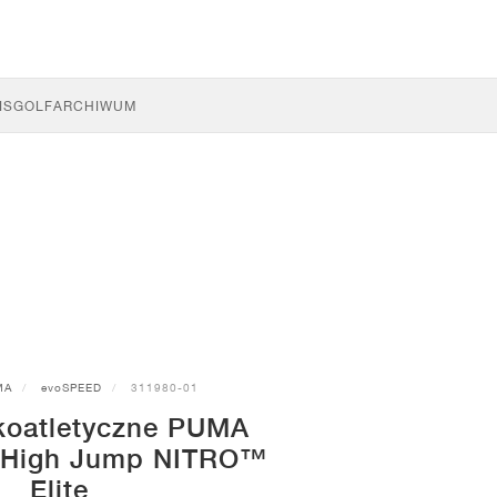
IS
GOLF
ARCHIWUM
MA
evoSPEED
311980-01
kkoatletyczne PUMA
 High Jump NITRO™
Elite