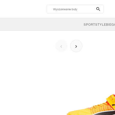
search-
btn
SPORTSTYLE
BIEG