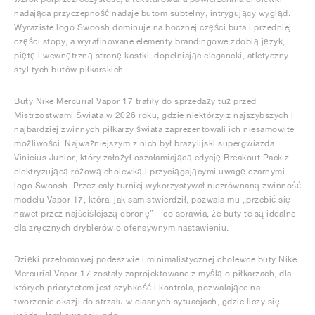
nadająca przyczepność nadaje butom subtelny, intrygujący wygląd.
Wyraziste logo Swoosh dominuje na bocznej części buta i przedniej
części stopy, a wyrafinowane elementy brandingowe zdobią język,
piętę i wewnętrzną stronę kostki, dopełniając elegancki, atletyczny
styl tych butów piłkarskich.
Buty Nike Mercurial Vapor 17 trafiły do sprzedaży tuż przed
Mistrzostwami Świata w 2026 roku, gdzie niektórzy z najszybszych i
najbardziej zwinnych piłkarzy świata zaprezentowali ich niesamowite
możliwości. Najważniejszym z nich był brazylijski supergwiazda
Vinicius Junior, który założył oszałamiającą edycję Breakout Pack z
elektryzującą różową cholewką i przyciągającymi uwagę czarnymi
logo Swoosh. Przez cały turniej wykorzystywał niezrównaną zwinność
modelu Vapor 17, która, jak sam stwierdził, pozwala mu „przebić się
nawet przez najściślejszą obronę” – co sprawia, że buty te są idealne
dla zręcznych dryblerów o ofensywnym nastawieniu.
Dzięki przełomowej podeszwie i minimalistycznej cholewce buty Nike
Mercurial Vapor 17 zostały zaprojektowane z myślą o piłkarzach, dla
których priorytetem jest szybkość i kontrola, pozwalające na
tworzenie okazji do strzału w ciasnych sytuacjach, gdzie liczy się