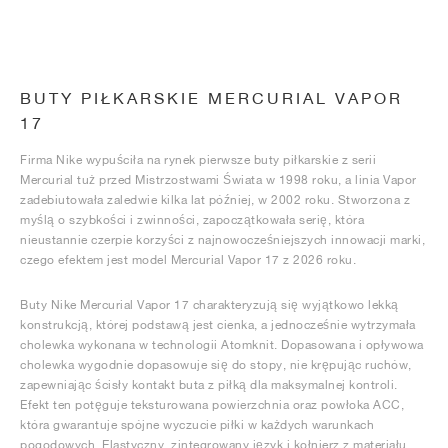
BUTY PIŁKARSKIE MERCURIAL VAPOR
17
Firma Nike wypuściła na rynek pierwsze buty piłkarskie z serii
Mercurial tuż przed Mistrzostwami Świata w 1998 roku, a linia Vapor
zadebiutowała zaledwie kilka lat później, w 2002 roku. Stworzona z
myślą o szybkości i zwinności, zapoczątkowała serię, która
nieustannie czerpie korzyści z najnowocześniejszych innowacji marki,
czego efektem jest model Mercurial Vapor 17 z 2026 roku.
Buty Nike Mercurial Vapor 17 charakteryzują się wyjątkowo lekką
konstrukcją, której podstawą jest cienka, a jednocześnie wytrzymała
cholewka wykonana w technologii Atomknit. Dopasowana i opływowa
cholewka wygodnie dopasowuje się do stopy, nie krępując ruchów,
zapewniając ścisły kontakt buta z piłką dla maksymalnej kontroli.
Efekt ten potęguje teksturowana powierzchnia oraz powłoka ACC,
która gwarantuje spójne wyczucie piłki w każdych warunkach
pogodowych. Elastyczny, zintegrowany język i kołnierz z materiału