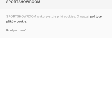
SPORTSHOWROOM
O nas
SPORTSHOWROOM wykorzystuje pliki cookies. O naszej
polityce
Kontakt
plików cookie
.
Sitemap
Kontynuować
Marki
Nike
Jordan
adidas
New Balance
ASICS
PUMA
Converse
Vans
Hoka