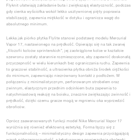
Flyknit ułatwiają zakładanie buta i zwiększają elastyczność, podczas
gdy cienka wyściółka wokół lekko usztywnionej pięty poprawia
stabilizację, zapewnia miękkość w dotyku i ogranicza wagę do
absolutnego minimum.
Lekka jak piórko płytka Flylite stanowi podstawę modelu Mercurial
Vapor 17, nastawionego na prędkość. Opierając się na tak zwanej
„filozofii kolców sprinterskich”, jej zaokrąglone kolce w kształcie
szewronu zostały starannie rozmieszczone, aby zapewnić doskonałą
przyczepność w wielu kierunkach bez ograniczania ruchu. Zapewnia
to graczowi stabilność, a ultracienka płytka obniża środek ciężkości
do minimum, zapewniając niezrównany kontakt z podłożem. W
połączeniu z minimalistycznym, perforowanym strobelem oraz
zwinnym, elastycznym przednim odcinkiem buta zapewnia to
natychmiastową reakcję na boisku, znacznie zwiększając zwinność i
prędkość, dzięki czemu gracze mogą w mgnieniu oka wyprzedzić
obrońców.
Oprócz zaawansowanych funkcji model Nike Mercurial Vapor 17
wyróżnia się również efektowną estetyką. Forma łączy się z
funkcjonalnością – minimalistyczny design zapewnia przyciągającą
wzrok półprzezroczystość, a teksturowana powierzchnia cholewki