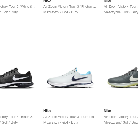
Nike
Nike
Air Zoom Victory Tour 3 "White & Light Smoke Grey"
Air Zoom Victory Tour 3 "Photon Dust & Barely Volt"
 Golf / Buty
Mezczyzni / Golf / Buty
Mezczyzni / Golf / But
Nike
Nike
Air Zoom Victory Tour 3 "Black & White"
Air Zoom Victory Tour 3 "Pure Platinum & Obsidian"
 Golf / Buty
Mezczyzni / Golf / Buty
Mezczyzni / Golf / But