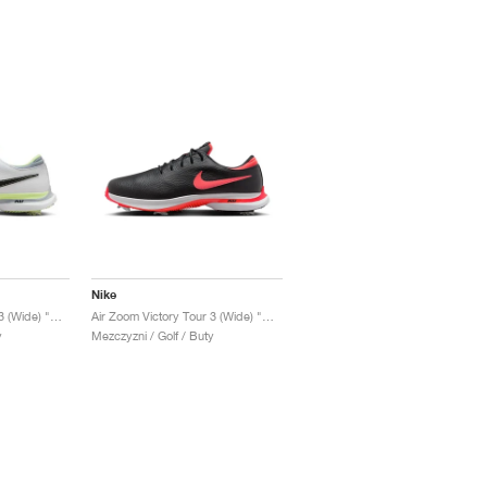
Nike
Air Zoom Victory Tour 3 (Wide) "White & Barely Volt"
Air Zoom Victory Tour 3 (Wide) "Black & Bright Crimson"
y
Mezczyzni / Golf / Buty