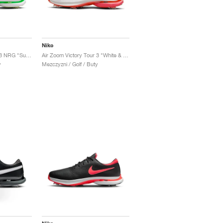
Nike
Air Zoom Victory Tour 3 NRG "Summit White & Green Shock"
Air Zoom Victory Tour 3 "White & Track Red"
y
Mezczyzni / Golf / Buty