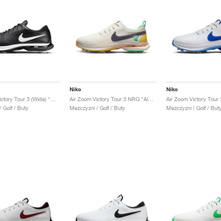
Nike
Nike
Air Zoom Victory Tour 3 (Wide) "Black & White'"
Air Zoom Victory Tour 3 NRG "Always Fresh"
 Golf / Buty
Mezczyzni / Golf / Buty
Mezczyzni / Golf / But