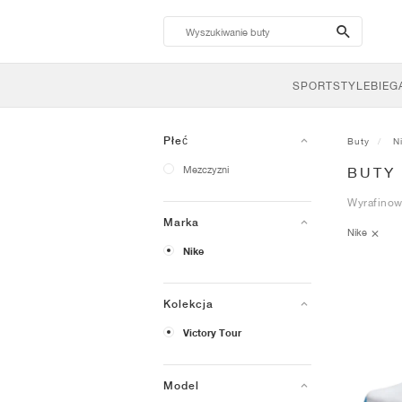
search-
btn
SPORTSTYLE
BIEG
Płeć
Buty
N
Mezczyzni
BUTY
Wyrafinow
Marka
Nike
Nike
Kolekcja
Victory Tour
Model