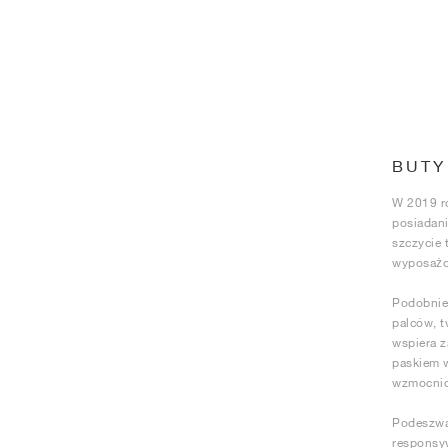
BUTY
W 2019 ro
posiadani
szczycie 
wyposażo
Podobnie 
palców, t
wspiera z
paskiem 
wzmocnion
Podeszwa 
responsyw