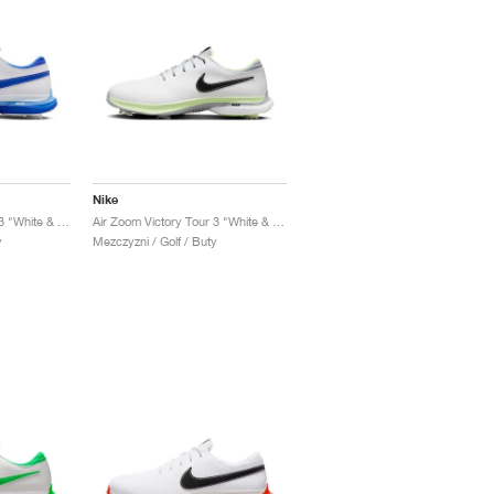
Nike
Air Zoom Victory Tour 3 "White & Hyper Royal"
Air Zoom Victory Tour 3 "White & Volt"
y
Mezczyzni / Golf / Buty