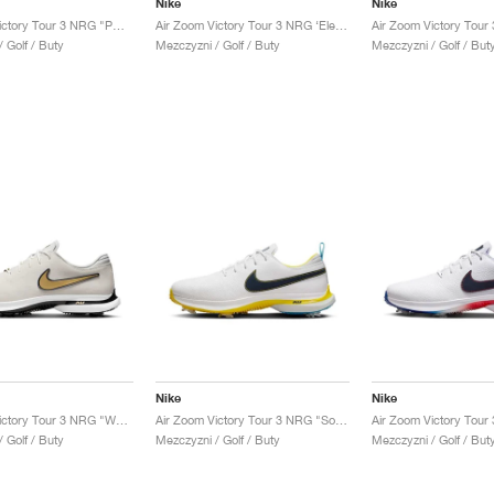
Nike
Nike
Air Zoom Victory Tour 3 NRG "PGA Championship"
Air Zoom Victory Tour 3 NRG ‘Electric Pack’ "Safari"
 Golf / Buty
Mezczyzni / Golf / Buty
Mezczyzni / Golf / But
Nike
Nike
Air Zoom Victory Tour 3 NRG "White & Metallic Gold"
Air Zoom Victory Tour 3 NRG "Solheim Cup"
 Golf / Buty
Mezczyzni / Golf / Buty
Mezczyzni / Golf / But