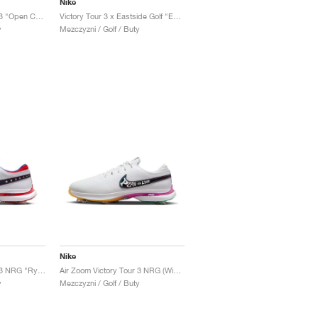
Nike
Air Zoom Victory Tour 3 "Open Championship Pack"
Victory Tour 3 x Eastside Golf "Everyone's Game"
y
Mezczyzni / Golf / Buty
Nike
Air Zoom Victory Tour 3 NRG "Ryder Cup"
Air Zoom Victory Tour 3 NRG (Wide) "Live to Play, Play to Live"
y
Mezczyzni / Golf / Buty