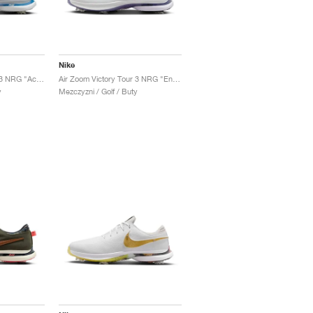
Nike
Air Zoom Victory Tour 3 NRG "Accept and Embrace"
Air Zoom Victory Tour 3 NRG "Endless Pursuit Pack"
y
Mezczyzni / Golf / Buty