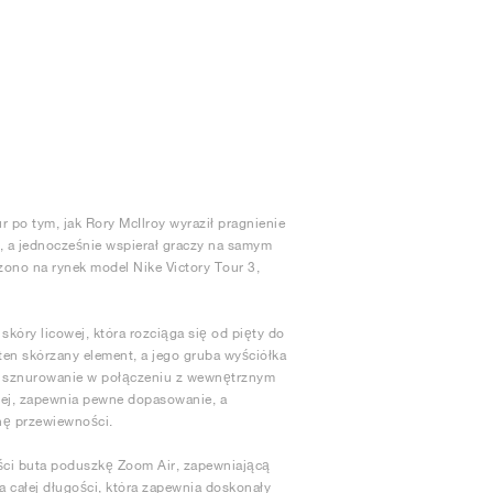
 po tym, jak Rory McIlroy wyraził pragnienie
, a jednocześnie wspierał graczy na samym
zono na rynek model Nike Victory Tour 3,
kóry licowej, która rozciąga się od pięty do
en skórzany element, a jego gruba wyściółka
owe sznurowanie w połączeniu z wewnętrznym
wej, zapewnia pewne dopasowanie, a
nę przewiewności.
ści buta poduszkę Zoom Air, zapewniającą
 całej długości, która zapewnia doskonały