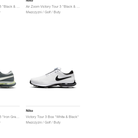
Nike
Air Zoom Victory Tour 3 "Black & Iron Grey"
Air Zoom Victory Tour 3 "Black & Bright Crimson"
y
Mezczyzni / Golf / Buty
Nike
Air Zoom Victory Tour 3 "Iron Grey & Light Silver"
Victory Tour 3 Boa "White & Black"
y
Mezczyzni / Golf / Buty