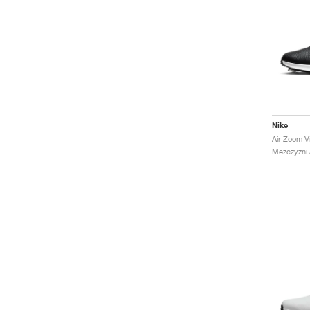
Nike
Mezczyzni /