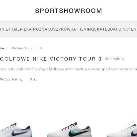
ANIE
TRAIL
PIŁKA NOŻNA
KOSZYKÓWKA
TRENING
SKATEBOARDING
TEN
ike
Victory Tour
3
 GOLFOWE NIKE VICTORY TOUR 3
32 artykuły
ane buty golfowe Rory'ego McIlroya przenoszą wsparcie sportowe na zupełn
Victory Tour
3