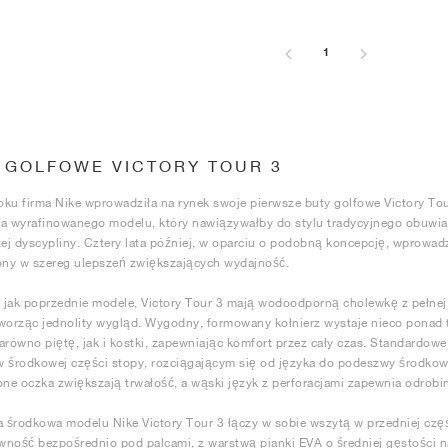
1
 GOLFOWE VICTORY TOUR 3
ku firma Nike wprowadziła na rynek swoje pierwsze buty golfowe Victory Tour
a wyrafinowanego modelu, który nawiązywałby do stylu tradycyjnego obuwia
tej dyscypliny. Cztery lata później, w oparciu o podobną koncepcję, wprowad
ny w szereg ulepszeń zwiększających wydajność.
jak poprzednie modele, Victory Tour 3 mają wodoodporną cholewkę z pełnej s
worząc jednolity wygląd. Wygodny, formowany kołnierz wystaje nieco ponad t
arówno piętę, jak i kostki, zapewniając komfort przez cały czas. Standard
w środkowej części stopy, rozciągającym się od języka do podeszwy środko
e oczka zwiększają trwałość, a wąski język z perforacjami zapewnia odrobi
środkowa modelu Nike Victory Tour 3 łączy w sobie wszytą w przedniej czę
ność bezpośrednio pod palcami, z warstwą pianki EVA o średniej gęstości na