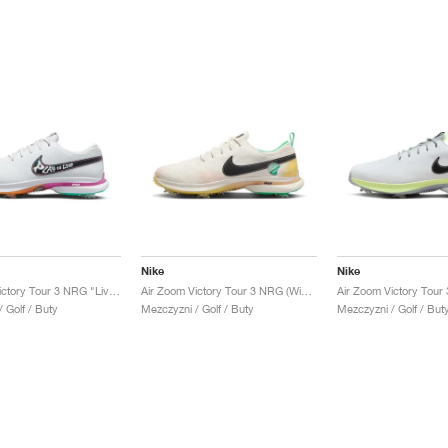
Nike
Nike
Air Zoom Victory Tour 3 NRG "Live to Play, Play to Live"
Air Zoom Victory Tour 3 NRG (Wide) "Always Fresh"
 Golf / Buty
Mezczyzni / Golf / Buty
Mezczyzni / Golf / But