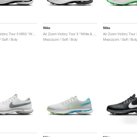
Nike
Nike
Air Zoom Victory Tour 3 NRG "White & Team Red"
Air Zoom Victory Tour 3 "White & Black"
 Golf / Buty
Mezczyzni / Golf / Buty
Mezczyzni / Golf / But