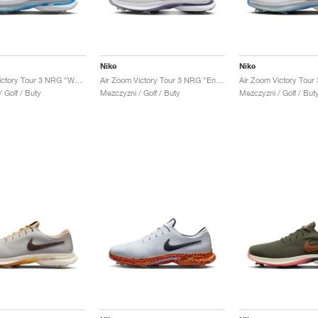
Nike
Nike
Air Zoom Victory Tour 3 NRG "White & Aquarius Blue"
Air Zoom Victory Tour 3 NRG "Endless Pursuit Pack"
 Golf / Buty
Mezczyzni / Golf / Buty
Mezczyzni / Golf / But