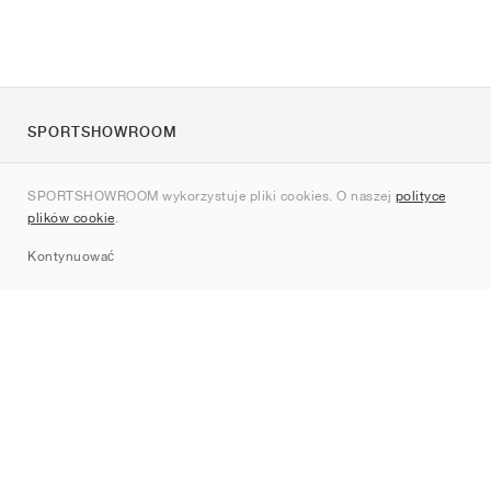
SPORTSHOWROOM
O nas
SPORTSHOWROOM wykorzystuje pliki cookies. O naszej
polityce
Kontakt
plików cookie
.
Sitemap
Kontynuować
Marki
Nike
Jordan
adidas
New Balance
ASICS