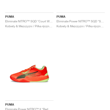
PUMA
PUMA
Eliminate NITRO™ SQD "Court White & Bluemazing"
Eliminate Power NITRO™ SQD "Sun Stream & Sunset Glow"
Kobiety & Mezczyzni / Piłka ręczna / Buty
Kobiety & Mezczyzni / Piłka ręczna / Buty
PUMA
Eliminate Power NITRO™ II "Red Blast & Fast Yellow"