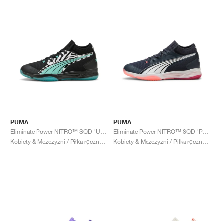
PUMA
PUMA
Eliminate Power NITRO™ SQD "UNTMD"
Eliminate Power NITRO™ SQD "Parisian Night & Dark Crimson"
Kobiety & Mezczyzni / Piłka ręczna / Buty
Kobiety & Mezczyzni / Piłka ręczna / Buty