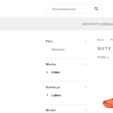
search-
btn
SPORTSTYLE
BIEG
Buty
P
Płeć
BUTY
Mezczyzni
PUMA
Marka
PUMA
Kolekcja
LaMelo
Model