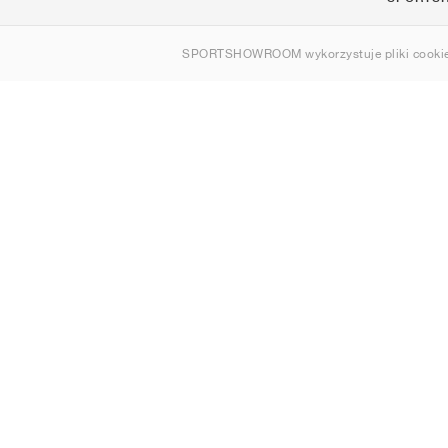
O nas
SPORTSHOWROOM wykorzystuje pliki cookie
Kontakt
Sitemap
Polska