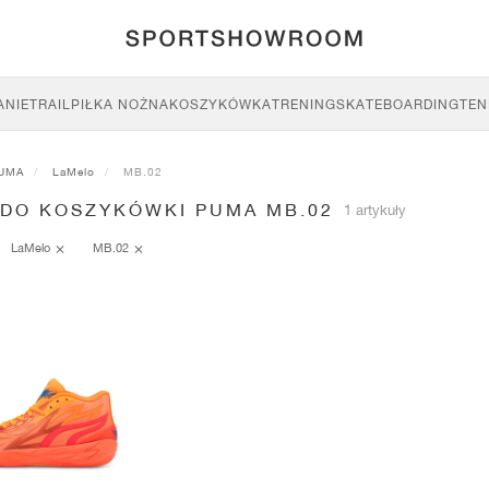
ANIE
TRAIL
PIŁKA NOŻNA
KOSZYKÓWKA
TRENING
SKATEBOARDING
TEN
UMA
LaMelo
MB.02
 DO KOSZYKÓWKI PUMA MB.02
1 artykuły
LaMelo
MB.02