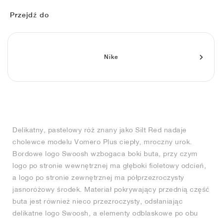
FIELD GENERAL
CRAZE
ADIRACER
MULE
471
GEL-CUMULUS 16
G.T. CUT
FORCE 58
TEKKIRA CUP
508
JORDAN
Przejdź do
KILLSHOT 2
MOTO 2K
ITALIA
LEGACY 312
ALLERDALE
G.T. FUTURE
PS8
ALOHA SUPER
600
TOTAL 90
PHENOMENA
FORUM
JUMPMAN JACK
2000
VERTEBRAE
808
Nike
AVA ROVER
1000
HAMBURG
204L
AIR MAX 95
933
MIND
860V2
Delikatny, pastelowy róż znany jako Silt Red nadaje
AIR RIFT
cholewce modelu Vomero Plus ciepły, mroczny urok.
Bordowe logo Swoosh wzbogaca boki buta, przy czym
logo po stronie wewnętrznej ma głęboki fioletowy odcień,
a logo po stronie zewnętrznej ma półprzezroczysty
jasnoróżowy środek. Materiał pokrywający przednią część
buta jest również nieco przezroczysty, odsłaniając
delikatne logo Swoosh, a elementy odblaskowe po obu