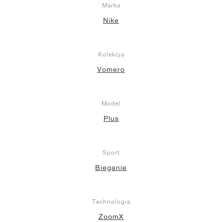
Marka
Nike
Kolekcja
Vomero
Model
Plus
Sport
Bieganie
Technologia
ZoomX