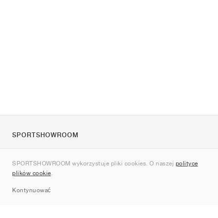
SPORTSHOWROOM
O nas
SPORTSHOWROOM wykorzystuje pliki cookies. O naszej
polityce
Kontakt
plików cookie
.
Sitemap
Kontynuować
Marki