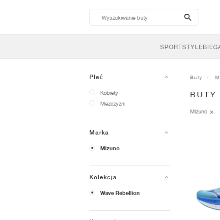
search-
btn
SPORTSTYLE
BIEG
Płeć
Buty
M
Kobiety
BUTY
Mezczyzni
Mizuno
Marka
Mizuno
Kolekcja
Wave Rebellion