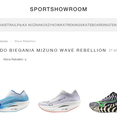
ANIE
TRAIL
PIŁKA NOŻNA
KOSZYKÓWKA
TRENING
SKATEBOARDING
TEN
izuno
Wave Rebellion
 DO BIEGANIA MIZUNO WAVE REBELLION
21 ar
Wave Rebellion