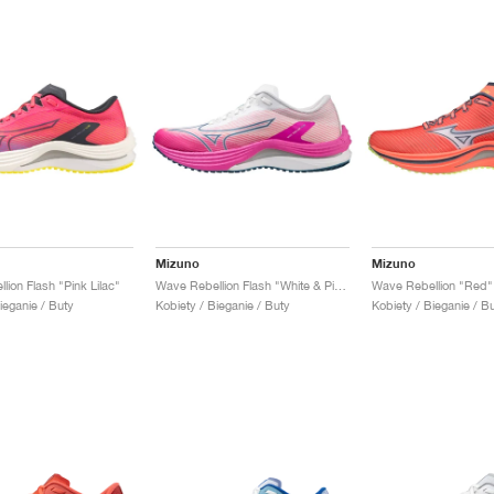
Mizuno
Mizuno
ion Flash "Pink Lilac"
Wave Rebellion Flash "White & Pink"
Wave Rebellion "Red"
ieganie / Buty
Kobiety / Bieganie / Buty
Kobiety / Bieganie / B