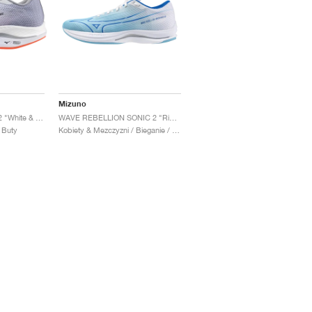
Mizuno
Wave Rebellion Flash 2 "White & Harbor Mist"
WAVE REBELLION SONIC 2 "River Blue & White"
 Buty
Kobiety & Mezczyzni / Bieganie / Buty