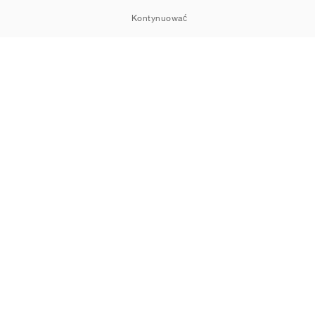
Kontynuować
 dotyczące plików cookie
Polityka prywatności