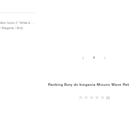
Wave Rebellion Sonic 2 "White & Harbor Mist"
/ Bieganie / Buty
1
Ranking Buty do biegania Mizuno Wave Reb
(0)