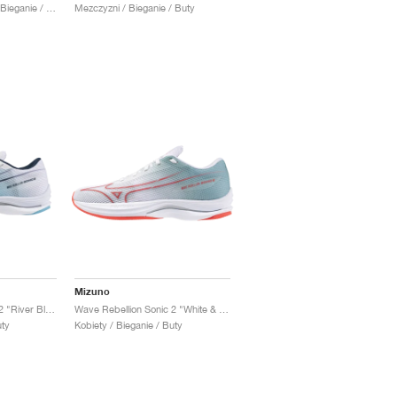
Kobiety & Mezczyzni / Bieganie / Buty
Mezczyzni / Bieganie / Buty
Mizuno
Wave Rebellion Sonic 2 "River Blue & White"
Wave Rebellion Sonic 2 "White & Grey Mist"
uty
Kobiety / Bieganie / Buty