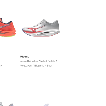
Mizuno
Wave Rebellion Flash 3 "White & Fiery Coral"
uty
Mezczyzni / Bieganie / Buty