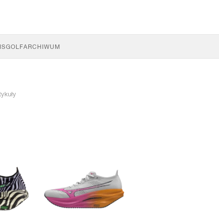
IS
GOLF
ARCHIWUM
tykuły