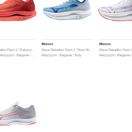
Mizuno
Mizuno
Wave Rebellion Flash 2 "Dubarry & Cranberry"
Wave Rebellion Flash 2 "River Blue & White"
Kobiety & Mezczyzni / Bieganie / Buty
Mezczyzni / Bieganie / Buty
Mezczyzni / Bieganie /