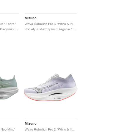
Mizuno
eta "Zebra"
Wave Rebellion Pro 3 "White & Pink Tetra"
Kobiety & Mezczyzni / Bieganie / Buty
Kobiety & Mezczyzni / Bieganie / Buty
Mizuno
"Neo Mint"
Wave Rebellion Pro 2 "White & Harbor Mist"