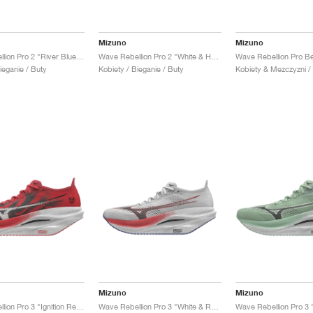
Mizuno
Mizuno
Wave Rebellion Pro 2 "River Blue & White"
Wave Rebellion Pro 2 "White & Harbor Mist"
Wave Rebellion Pro B
ieganie / Buty
Kobiety / Bieganie / Buty
Mizuno
Mizuno
Wave Rebellion Pro 3 "Ignition Red & White"
Wave Rebellion Pro 3 "White & Red"
Wave Rebellion Pro 3 