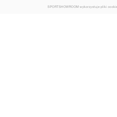
O nas
SPORTSHOWROOM wykorzystuje pliki cookie
Kontakt
Sitemap
Polska