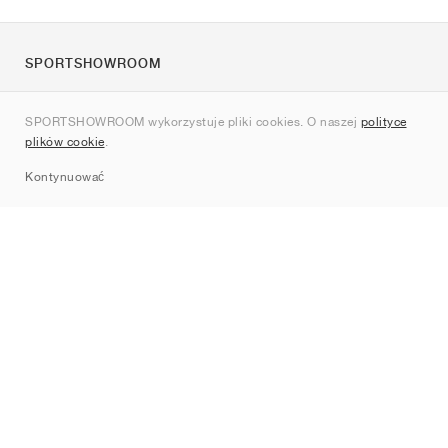
SPORTSHOWROOM
O nas
SPORTSHOWROOM wykorzystuje pliki cookies. O naszej
polityce
Kontakt
plików cookie
.
Sitemap
Kontynuować
Marki
Nike
Jordan
adidas
New Balance
ASICS
PUMA
Converse