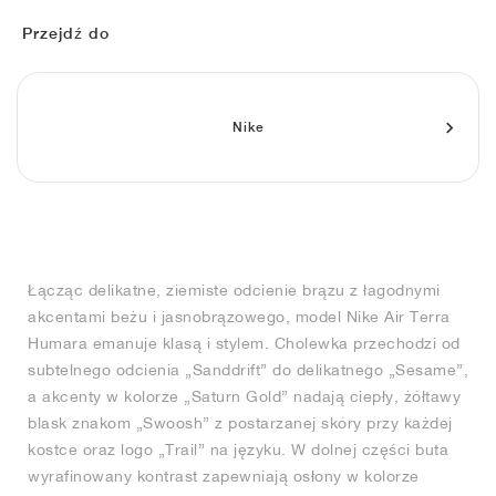
FIELD GENERAL
CRAZE
ADIRACER
MULE
471
GEL-CUMULUS 16
G.T. CUT
FORCE 58
TEKKIRA CUP
508
JORDAN
Przejdź do
KILLSHOT 2
MOTO 2K
ITALIA
LEGACY 312
ALLERDALE
G.T. FUTURE
PS8
ALOHA SUPER
600
TOTAL 90
PHENOMENA
FORUM
JUMPMAN JACK
2000
VERTEBRAE
808
Nike
AVA ROVER
1000
HAMBURG
204L
AIR MAX 95
933
MIND
860V2
Łącząc delikatne, ziemiste odcienie brązu z łagodnymi
AIR RIFT
akcentami beżu i jasnobrązowego, model Nike Air Terra
Humara emanuje klasą i stylem. Cholewka przechodzi od
subtelnego odcienia „Sanddrift” do delikatnego „Sesame”,
a akcenty w kolorze „Saturn Gold” nadają ciepły, żółtawy
blask znakom „Swoosh” z postarzanej skóry przy każdej
kostce oraz logo „Trail” na języku. W dolnej części buta
wyrafinowany kontrast zapewniają osłony w kolorze