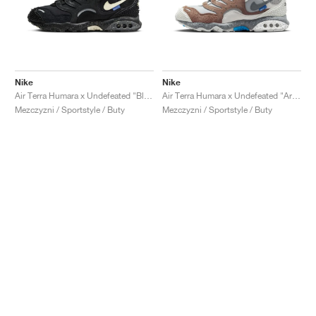
Nike
Nike
Air Terra Humara x Undefeated "Black"
Air Terra Humara x Undefeated "Archeo Brown"
Mezczyzni / Sportstyle / Buty
Mezczyzni / Sportstyle / Buty