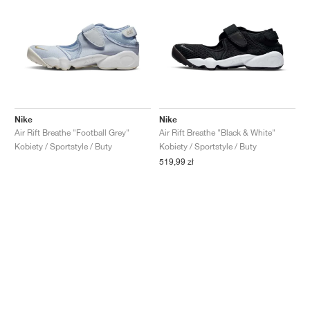
Nike
Nike
Air Rift Breathe "Football Grey"
Air Rift Breathe "Black & White"
Kobiety / Sportstyle / Buty
Kobiety / Sportstyle / Buty
519,99 zł