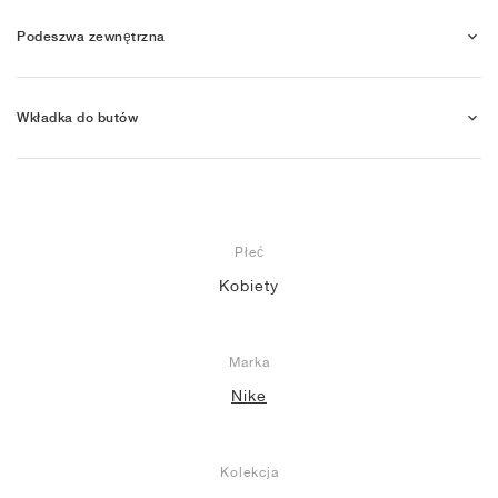
Podeszwa zewnętrzna
Wkładka do butów
Płeć
Kobiety
Marka
Nike
Kolekcja