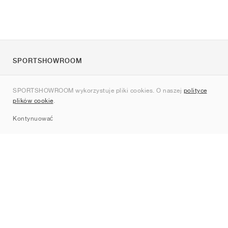
SPORTSHOWROOM
O nas
SPORTSHOWROOM wykorzystuje pliki cookies. O naszej
polityce
Kontakt
plików cookie
.
Sitemap
Kontynuować
Marki
Nike
Jordan
adidas
New Balance
ASICS