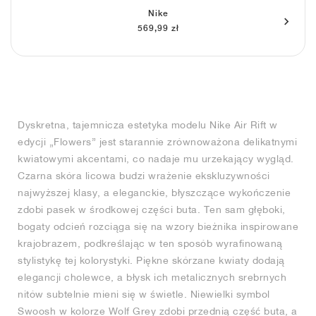
FIELD GENERAL
CRAZE
ADIRACER
MULE
471
GEL-CUMULUS 16
G.T. CUT
FORCE 58
TEKKIRA CUP
508
JORDAN
Nike
569,99 zł
KILLSHOT 2
MOTO 2K
ITALIA
LEGACY 312
ALLERDALE
G.T. FUTURE
PS8
ALOHA SUPER
600
TOTAL 90
PHENOMENA
FORUM
JUMPMAN JACK
2000
VERTEBRAE
808
AVA ROVER
1000
HAMBURG
204L
AIR MAX 95
933
Dyskretna, tajemnicza estetyka modelu Nike Air Rift w
edycji „Flowers” jest starannie zrównoważona delikatnymi
MIND
860V2
kwiatowymi akcentami, co nadaje mu urzekający wygląd.
Czarna skóra licowa budzi wrażenie ekskluzywności
najwyższej klasy, a eleganckie, błyszczące wykończenie
AIR RIFT
zdobi pasek w środkowej części buta. Ten sam głęboki,
bogaty odcień rozciąga się na wzory bieżnika inspirowane
krajobrazem, podkreślając w ten sposób wyrafinowaną
stylistykę tej kolorystyki. Piękne skórzane kwiaty dodają
elegancji cholewce, a błysk ich metalicznych srebrnych
nitów subtelnie mieni się w świetle. Niewielki symbol
Swoosh w kolorze Wolf Grey zdobi przednią część buta, a