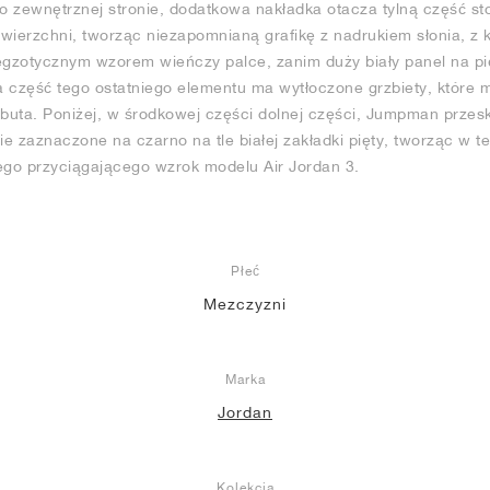
 zewnętrznej stronie, dodatkowa nakładka otacza tylną część st
owierzchni, tworząc niezapomnianą grafikę z nadrukiem słonia, z k
zotycznym wzorem wieńczy palce, zanim duży biały panel na pięci
a część tego ostatniego elementu ma wytłoczone grzbiety, które
 buta. Poniżej, w środkowej części dolnej części, Jumpman przes
e zaznaczone na czarno na tle białej zakładki pięty, tworząc w 
go przyciągającego wzrok modelu Air Jordan 3.
Płeć
Mezczyzni
Marka
Jordan
Kolekcja