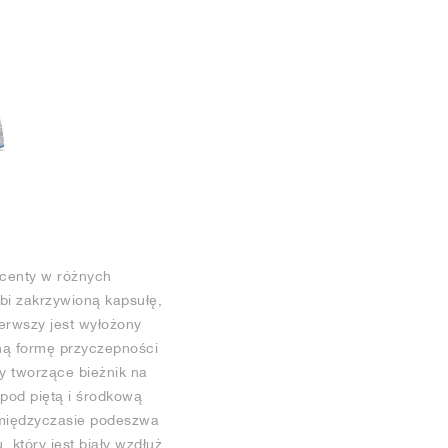
kcenty w różnych
bi zakrzywioną kapsułę,
ierwszy jest wyłożony
nną formę przyczepności
ry tworzące bieżnik na
 pod piętą i środkową
 międzyczasie podeszwa
który jest biały wzdłuż