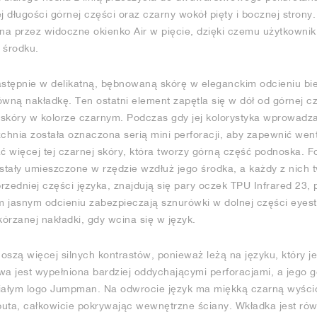
j długości górnej części oraz czarny wokół pięty i bocznej strony
ana przez widoczne okienko Air w pięcie, dzięki czemu użytkown
 środku.
tępnie w delikatną, bębnowaną skórę w eleganckim odcieniu biel
łówną nakładkę. Ten ostatni element zapętla się w dół od górnej cz
skóry w kolorze czarnym. Podczas gdy jej kolorystyka wprowadza 
zchnia została oznaczona serią mini perforacji, aby zapewnić went
ać więcej tej czarnej skóry, która tworzy górną część podnoska.
tały umieszczone w rzędzie wzdłuż jego środka, a każdy z nich 
rzedniej części języka, znajdują się pary oczek TPU Infrared 23
 jasnym odcieniu zabezpieczają sznurówki w dolnej części eyesta
kórzanej nakładki, gdy wcina się w język.
oszą więcej silnych kontrastów, ponieważ leżą na języku, który j
wa jest wypełniona bardziej oddychającymi perforacjami, a jego g
białym logo Jumpman. Na odwrocie język ma miękką czarną wyśció
uta, całkowicie pokrywając wewnętrzne ściany. Wkładka jest równ