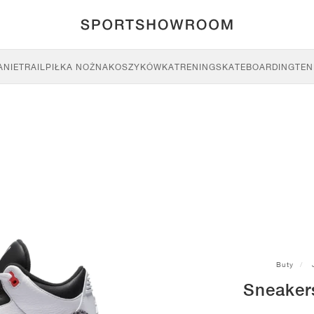
ANIE
TRAIL
PIŁKA NOŻNA
KOSZYKÓWKA
TRENING
SKATEBOARDING
TEN
Buty
Sneaker