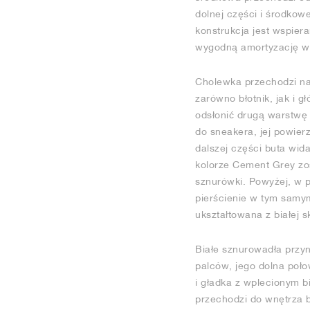
dolnej części i środkowe
konstrukcja jest wspier
wygodną amortyzację w
Cholewka przechodzi nas
zarówno błotnik, jak i g
odsłonić drugą warstwę 
do sneakera, jej powier
dalszej części buta wid
kolorze Cement Grey zos
sznurówki. Powyżej, w p
pierścienie w tym samym
ukształtowana z białej s
Białe sznurowadła przyn
palców, jego dolna poło
i gładka z wplecionym 
przechodzi do wnętrza b