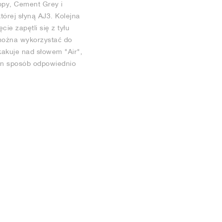
opy, Cement Grey i
tórej słyną AJ3. Kolejna
e zapętli się z tyłu
 można wykorzystać do
kakuje nad słowem "Air",
ten sposób odpowiednio