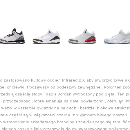
o zastosowano kultowy odcień Infrared 23, aby stworzyć żywe a
iej cholewki. Począwszy od podeszwy zewnętrznej, kolor ten zdo
przednią częścią stopy i napis Jordan wytłoczony pod piętą. Ten p
 przyczepności, które emanują na całej powierzchni, oferując i
 węzły w kształcie gwiazdy na palcach i bardziej blokowe struktu
stałe części są w większości czarne, z wyjątkiem białego obszaru
 do wzmocnienia szkarłatnego brandingu znajdującego się tam. W
białego noska z linią przeszycia do dwuwarstwowego poliuretanu, 