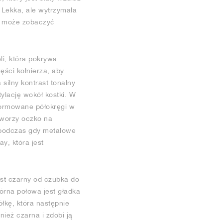
. Lekka, ale wytrzymała
ik może zobaczyć
i, która pokrywa
ęści kołnierza, aby
silny kontrast tonalny
ylację wokół kostki. W
 Formowane półokręgi w
tworzy oczko na
, podczas gdy metalowe
y, która jest
est czarny od czubka do
órna połowa jest gładka
łkę, która następnie
ież czarna i zdobi ją