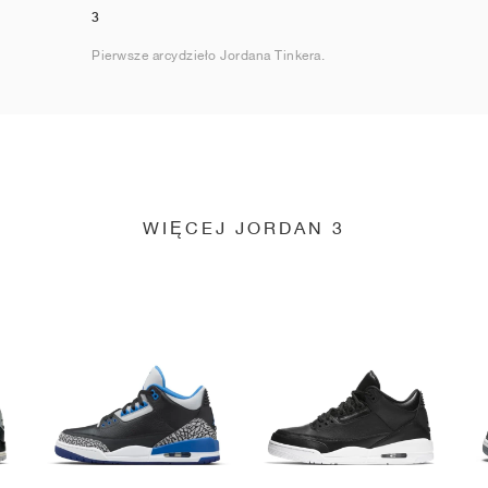
3
Pierwsze arcydzieło Jordana Tinkera.
WIĘCEJ JORDAN 3