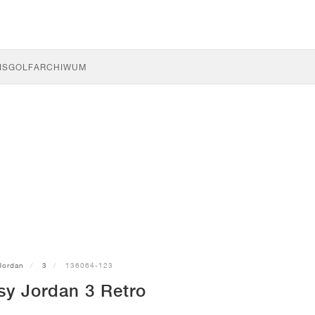
IS
GOLF
ARCHIWUM
Jordan
3
136064-123
sy Jordan 3 Retro