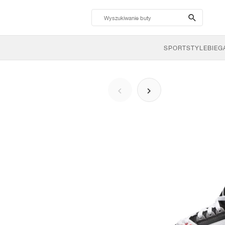
search-
btn
SPORTSTYLE
BIEG