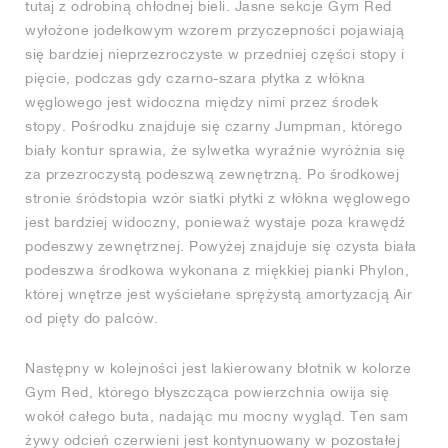
tutaj z odrobiną chłodnej bieli. Jasne sekcje Gym Red
wyłożone jodełkowym wzorem przyczepności pojawiają
się bardziej nieprzezroczyste w przedniej części stopy i
pięcie, podczas gdy czarno-szara płytka z włókna
węglowego jest widoczna między nimi przez środek
stopy. Pośrodku znajduje się czarny Jumpman, którego
biały kontur sprawia, że sylwetka wyraźnie wyróżnia się
za przezroczystą podeszwą zewnętrzną. Po środkowej
stronie śródstopia wzór siatki płytki z włókna węglowego
jest bardziej widoczny, ponieważ wystaje poza krawędź
podeszwy zewnętrznej. Powyżej znajduje się czysta biała
podeszwa środkowa wykonana z miękkiej pianki Phylon,
której wnętrze jest wyściełane sprężystą amortyzacją Air
od pięty do palców.
Następny w kolejności jest lakierowany błotnik w kolorze
Gym Red, którego błyszcząca powierzchnia owija się
wokół całego buta, nadając mu mocny wygląd. Ten sam
żywy odcień czerwieni jest kontynuowany w pozostałej