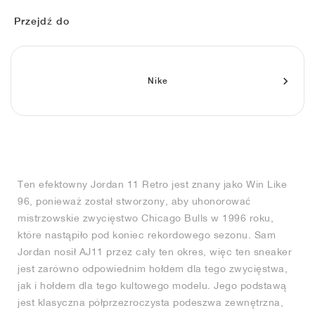
FIELD GENERAL
CRAZE
ADIRACER
MULE
471
GEL-CUMULUS 16
G.T. CUT
FORCE 58
TEKKIRA CUP
508
JORDAN
Przejdź do
KILLSHOT 2
MOTO 2K
ITALIA
LEGACY 312
ALLERDALE
G.T. FUTURE
PS8
ALOHA SUPER
600
TOTAL 90
PHENOMENA
FORUM
JUMPMAN JACK
2000
VERTEBRAE
808
Nike
AVA ROVER
1000
HAMBURG
204L
AIR MAX 95
933
MIND
860V2
Ten efektowny Jordan 11 Retro jest znany jako Win Like
AIR RIFT
96, ponieważ został stworzony, aby uhonorować
mistrzowskie zwycięstwo Chicago Bulls w 1996 roku,
które nastąpiło pod koniec rekordowego sezonu. Sam
Jordan nosił AJ11 przez cały ten okres, więc ten sneaker
jest zarówno odpowiednim hołdem dla tego zwycięstwa,
jak i hołdem dla tego kultowego modelu. Jego podstawą
jest klasyczna półprzezroczysta podeszwa zewnętrzna,