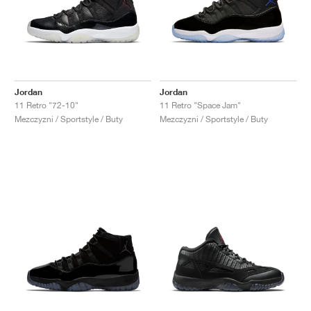
Jordan
Jordan
11 Retro "72-10"
11 Retro "Space Jam"
Mezczyzni / Sportstyle / Buty
Mezczyzni / Sportstyle / Buty