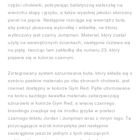
części cholewki, pokrywając balistyczną siateczkę na
wierzchu stopy i języku, a także wysokiej jakości skórzany
panel na pięcie. Następnie rozciąga się wewnątrz buta,
aby pokryć pluszową wyściółkę i wkładkę, na której
wytłoczony jest czarny Jumpman. Materiał, który został
użyty na wewnętrznych ściankach, następnie rozlewa się
na piętę, tworząc tam zakładkę dla numeru 23, który
pojawia się w kolorze czarnym.
Zintegrowany system sznurowania buta, który składa się z
sześciu pasków materiału po obu stronach cholewki, jest
również dostępny w kolorze Gym Red. Pętle uformowane
na końcu każdego kawałka materiału zabezpieczają
sznurówki w kolorze Gym Red, a więcej czarnego
brandingu znajduje się na środku języka w postaci
czarnego tekstu Jordan i Jumpman wraz z innym logo. Ta
przyciągająca wzrok kolorystyka jest następnie
zaokrąglona jeszcze jednym z tych skaczących