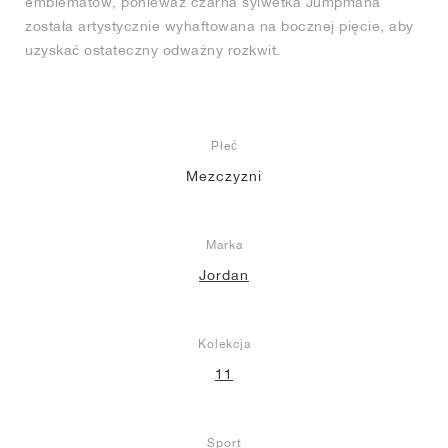
emblematów, ponieważ czarna sylwetka Jumpmana
została artystycznie wyhaftowana na bocznej pięcie, aby
uzyskać ostateczny odważny rozkwit.
Płeć
Mezczyzni
Marka
Jordan
Kolekcja
11
Sport