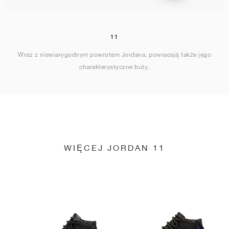
11
Wraz z niewiarygodnym powrotem Jordana, powracają także jego
charakterystyczne buty.
WIĘCEJ JORDAN 11