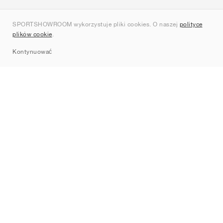
O nas
SPORTSHOWROOM wykorzystuje pliki cookies. O naszej
polityce
Kontakt
plików cookie
.
Sitemap
Kontynuować
Marki
Nike
Jordan
adidas
New Balance
ASICS
PUMA
Converse
Vans
Hoka
Salomon