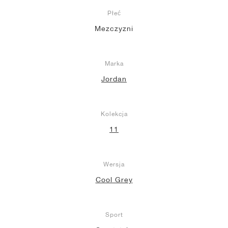
Płeć
Mezczyzni
Marka
Jordan
Kolekcja
11
Wersja
Cool Grey
Sport