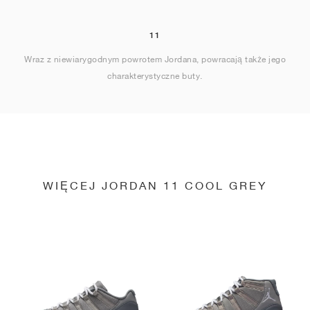
11
Wraz z niewiarygodnym powrotem Jordana, powracają także jego
charakterystyczne buty.
WIĘCEJ JORDAN 11 COOL GREY