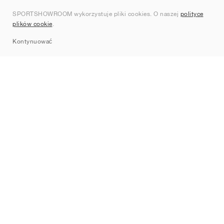
O nas
SPORTSHOWROOM wykorzystuje pliki cookies. O naszej
polityce
Kontakt
plików cookie
.
Sitemap
Kontynuować
Marki
Nike
Jordan
adidas
New Balance
ASICS
PUMA
Converse
Vans
Hoka
Salomon
On