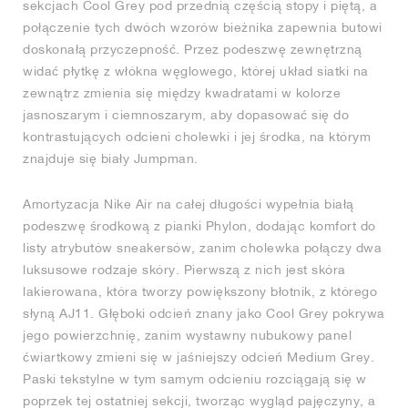
sekcjach Cool Grey pod przednią częścią stopy i piętą, a
połączenie tych dwóch wzorów bieżnika zapewnia butowi
doskonałą przyczepność. Przez podeszwę zewnętrzną
widać płytkę z włókna węglowego, której układ siatki na
zewnątrz zmienia się między kwadratami w kolorze
jasnoszarym i ciemnoszarym, aby dopasować się do
kontrastujących odcieni cholewki i jej środka, na którym
znajduje się biały Jumpman.
Amortyzacja Nike Air na całej długości wypełnia białą
podeszwę środkową z pianki Phylon, dodając komfort do
listy atrybutów sneakersów, zanim cholewka połączy dwa
luksusowe rodzaje skóry. Pierwszą z nich jest skóra
lakierowana, która tworzy powiększony błotnik, z którego
słyną AJ11. Głęboki odcień znany jako Cool Grey pokrywa
jego powierzchnię, zanim wystawny nubukowy panel
ćwiartkowy zmieni się w jaśniejszy odcień Medium Grey.
Paski tekstylne w tym samym odcieniu rozciągają się w
poprzek tej ostatniej sekcji, tworząc wygląd pajęczyny, a