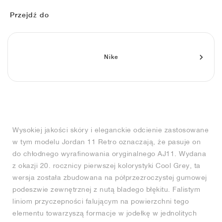
FIELD GENERAL
CRAZE
ADIRACER
MULE
471
GEL-CUMULUS 16
G.T. CUT
FORCE 58
TEKKIRA CUP
508
JORDAN
Przejdź do
KILLSHOT 2
MOTO 2K
ITALIA
LEGACY 312
ALLERDALE
G.T. FUTURE
PS8
ALOHA SUPER
600
TOTAL 90
PHENOMENA
FORUM
JUMPMAN JACK
2000
VERTEBRAE
808
Nike
AVA ROVER
1000
HAMBURG
204L
AIR MAX 95
933
MIND
860V2
Wysokiej jakości skóry i eleganckie odcienie zastosowane
AIR RIFT
w tym modelu Jordan 11 Retro oznaczają, że pasuje on
do chłodnego wyrafinowania oryginalnego AJ11. Wydana
z okazji 20. rocznicy pierwszej kolorystyki Cool Grey, ta
wersja została zbudowana na półprzezroczystej gumowej
podeszwie zewnętrznej z nutą bladego błękitu. Falistym
liniom przyczepności falującym na powierzchni tego
elementu towarzyszą formacje w jodełkę w jednolitych