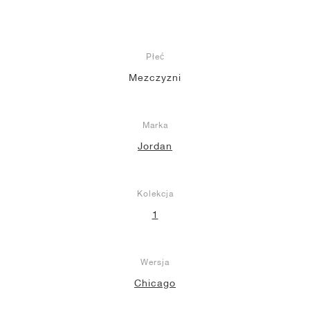
Płeć
Mezczyzni
Marka
Jordan
Kolekcja
1
Wersja
Chicago