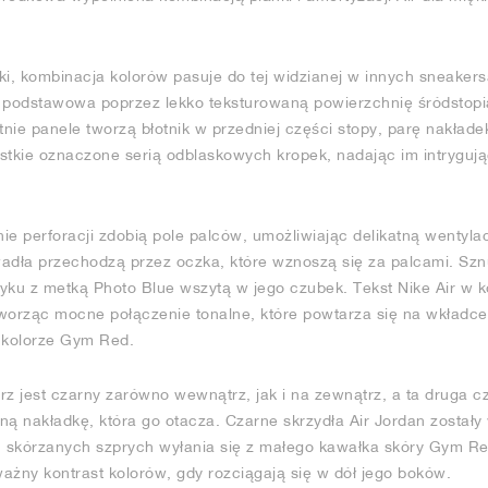
, kombinacja kolorów pasuje do tej widzianej w innych sneakers
a podstawowa poprzez lekko teksturowaną powierzchnię śródstopi
tnie panele tworzą błotnik w przedniej części stopy, parę nakłade
zystkie oznaczone serią odblaskowych kropek, nadając im intryguj
nie perforacji zdobią pole palców, umożliwiając delikatną wentyla
adła przechodzą przez oczka, które wznoszą się za palcami. Szn
yku z metką Photo Blue wszytą w jego czubek. Tekst Nike Air w 
worząc mocne połączenie tonalne, które powtarza się na wkładce 
w kolorze Gym Red.
rz jest czarny zarówno wewnątrz, jak i na zewnątrz, a ta druga c
ną nakładkę, która go otacza. Czarne skrzydła Air Jordan został
h skórzanych szprych wyłania się z małego kawałka skóry Gym Re
ażny kontrast kolorów, gdy rozciągają się w dół jego boków.