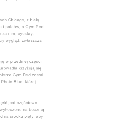
ach Chicago, z bielą
a i palców, a Gym Red
k za nim, eyestay,
ący wygląd, zwłaszcza
cję w przedniej części
urowadła krzyżują się
kolorze Gym Red został
Photo Blue, której
zęść jest częściowo
y wytłoczone na bocznej
d na środku pięty, aby