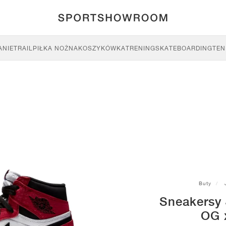
ANIE
TRAIL
PIŁKA NOŻNA
KOSZYKÓWKA
TRENING
SKATEBOARDING
TEN
Buty
Sneakersy 
OG 