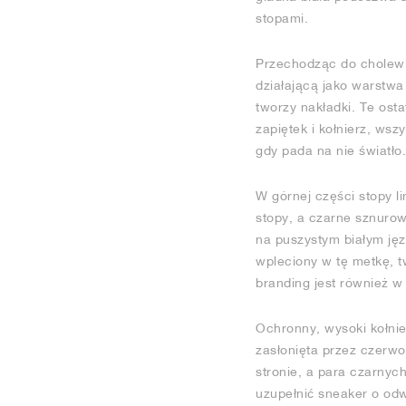
stopami.
Przechodząc do cholewki
działającą jako warstw
tworzy nakładki. Te osta
zapiętek i kołnierz, ws
gdy pada na nie światło.
W górnej części stopy li
stopy, a czarne sznurow
na puszystym białym jęz
wpleciony w tę metkę, t
branding jest również 
Ochronny, wysoki kołnie
zasłonięta przez czerwo
stronie, a para czarnyc
uzupełnić sneaker o odw