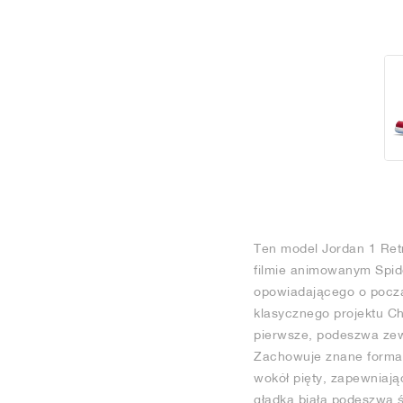
Ten model Jordan 1 Ret
filmie animowanym Spide
opowiadającego o począt
klasycznego projektu Ch
pierwsze, podeszwa zew
Zachowuje znane formac
wokół pięty, zapewniają
gładka biała podeszwa ś