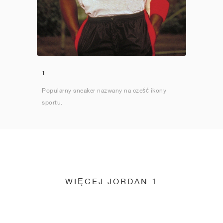
1
Popularny sneaker nazwany na cześć ikony
sportu.
WIĘCEJ JORDAN 1