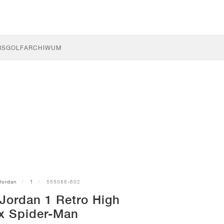
IS
GOLF
ARCHIWUM
Jordan
1
555088-602
Jordan 1 Retro High
x Spider-Man