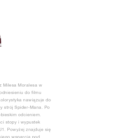
z Milesa Moralesa w
dniesieniu do filmu
olorystyka nawiązuje do
ny strój Spider-Mana. Po
ebieskim odcieniem.
ci stopy i wypustek
J1. Powyżej znajduje się
kkiego wsparcia pod