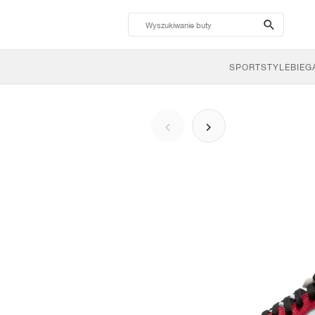
search-
btn
SPORTSTYLE
BIEG