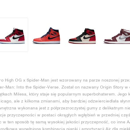
ro High OG x Spider-Man jest wzorowany na parze noszonej prze
r-Man: Into the Spider-Verse. Został on nazwany Origin Story w o
kach Milesa, który staje się popularnym superbohaterem. Jego k
icago, ale z kilkoma zmianami, aby bardziej odzwierciedlała słyn
nętrzna wykonana jest z półprzezroczystej gumy z delikatnym ni
je przyczepności w postaci okrągłych wgłębień w przedniej częś
c w ten sposób tę samą wysokiej jakości przyczepność, co inne A
rodkowa wypełniona kombinacją pianki i amortyzacji Air dla mię