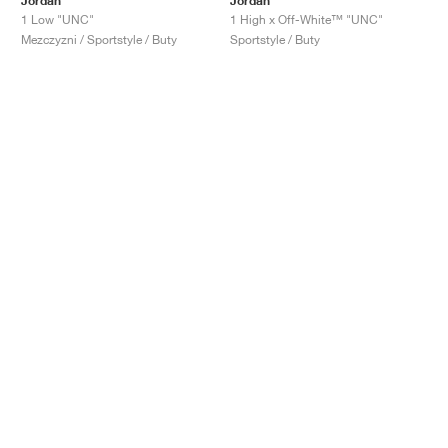
Jordan
Jordan
1 Low "UNC"
1 High x Off-White™ "UNC"
Mezczyzni / Sportstyle / Buty
Sportstyle / Buty