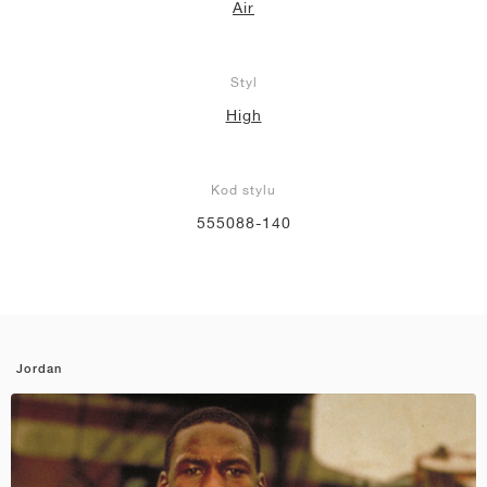
Air
Styl
High
Kod stylu
555088-140
Jordan