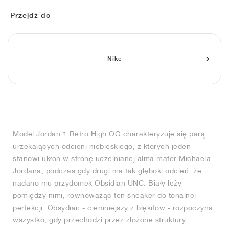
FIELD GENERAL
CRAZE
ADIRACER
MULE
471
GEL-CUMULUS 16
G.T. CUT
FORCE 58
TEKKIRA CUP
508
JORDAN
Przejdź do
KILLSHOT 2
MOTO 2K
ITALIA
LEGACY 312
ALLERDALE
G.T. FUTURE
PS8
ALOHA SUPER
600
TOTAL 90
PHENOMENA
FORUM
JUMPMAN JACK
2000
VERTEBRAE
808
Nike
AVA ROVER
1000
HAMBURG
204L
AIR MAX 95
933
MIND
860V2
Model Jordan 1 Retro High OG charakteryzuje się parą
AIR RIFT
urzekających odcieni niebieskiego, z których jeden
stanowi ukłon w stronę uczelnianej alma mater Michaela
Jordana, podczas gdy drugi ma tak głęboki odcień, że
nadano mu przydomek Obsidian UNC. Biały leży
pomiędzy nimi, równoważąc ten sneaker do tonalnej
perfekcji. Obsydian - ciemniejszy z błękitów - rozpoczyna
wszystko, gdy przechodzi przez złożone struktury