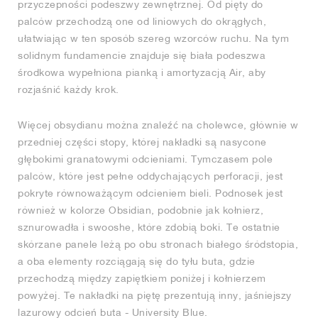
przyczepności podeszwy zewnętrznej. Od pięty do
palców przechodzą one od liniowych do okrągłych,
ułatwiając w ten sposób szereg wzorców ruchu. Na tym
solidnym fundamencie znajduje się biała podeszwa
środkowa wypełniona pianką i amortyzacją Air, aby
rozjaśnić każdy krok.
Więcej obsydianu można znaleźć na cholewce, głównie w
przedniej części stopy, której nakładki są nasycone
głębokimi granatowymi odcieniami. Tymczasem pole
palców, które jest pełne oddychających perforacji, jest
pokryte równoważącym odcieniem bieli. Podnosek jest
również w kolorze Obsidian, podobnie jak kołnierz,
sznurowadła i swooshe, które zdobią boki. Te ostatnie
skórzane panele leżą po obu stronach białego śródstopia,
a oba elementy rozciągają się do tyłu buta, gdzie
przechodzą między zapiętkiem poniżej i kołnierzem
powyżej. Te nakładki na piętę prezentują inny, jaśniejszy
lazurowy odcień buta - University Blue.