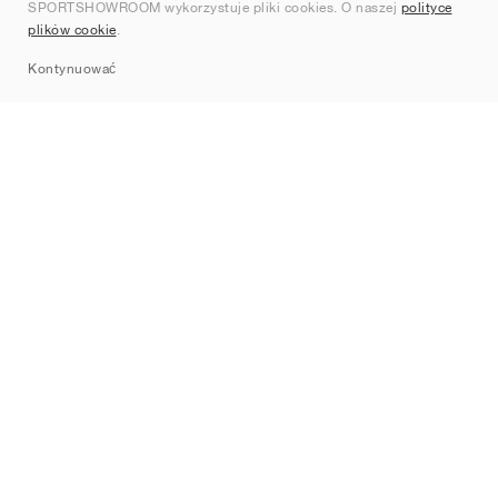
SPORTSHOWROOM wykorzystuje pliki cookies. O naszej
polityce
Kontakt
plików cookie
.
Sitemap
Kontynuować
Marki
Nike
Jordan
adidas
New Balance
ASICS
PUMA
Converse
Vans
Hoka
Salomon
On
Saucony