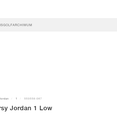
IS
GOLF
ARCHIWUM
Jordan
1
553558-067
rsy Jordan 1 Low