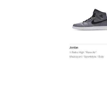
Jordan
1 Retro High "Rare Air"
Mezczyzni / Sportstyle / Buty