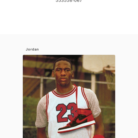
553558-067
Jordan