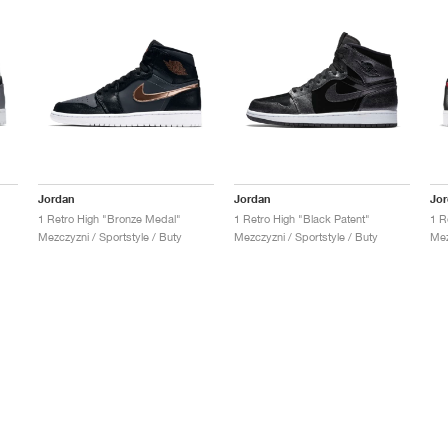
Jordan
Jordan
Jo
1 Retro High "Bronze Medal"
1 Retro High "Black Patent"
1 R
Mezczyzni / Sportstyle / Buty
Mezczyzni / Sportstyle / Buty
Mez