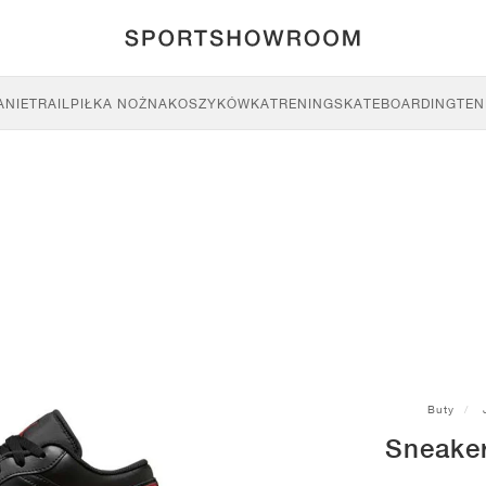
ANIE
TRAIL
PIŁKA NOŻNA
KOSZYKÓWKA
TRENING
SKATEBOARDING
TEN
Buty
Sneake