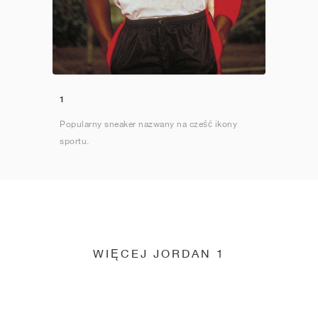
1
Popularny sneaker nazwany na cześć ikony
sportu.
WIĘCEJ JORDAN 1