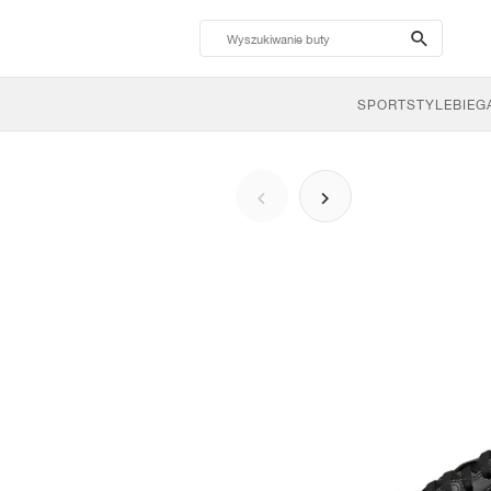
search-
btn
SPORTSTYLE
BIEG