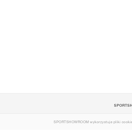
SPORTS
O nas
SPORTSHOWROOM wykorzystuje pliki cookie
Kontakt
Sitemap