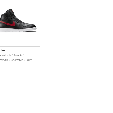
rdan
etro High "Rare Air"
czyzni / Sportstyle / Buty