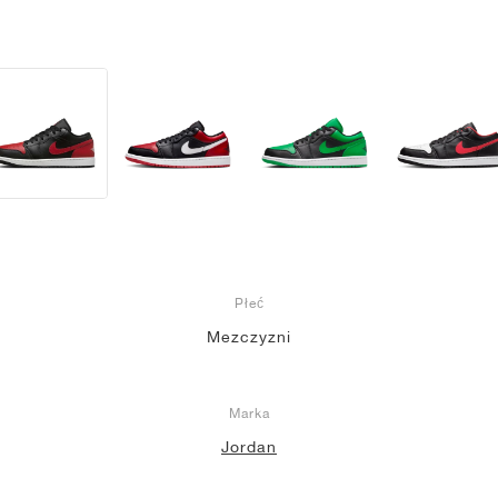
Płeć
Mezczyzni
Marka
Jordan