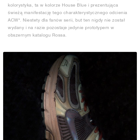
kolorystyka, ta w kolorze House Blue i prezentująca
świeżą manifestację tego charakterystycznego odcienia
ACW*. Niestety dla fanów serii, but ten nigdy nie został
wydany i na razie pozostaje jedynie prototypem w
obszernym katalogu Rossa.