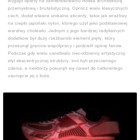
wygląd oparty na zainteresowaniu Rossa architekturą
przemysłową i brutalistyczną. Oprócz wielu klasycznych
cech, dodał własne unikalne akcenty, takie jak wrażliwy
na ciepło japoński nylon, którego użył jako podstawowej
warstwy cholewki. Jednym z jego bardziej radykalnych
dodatków był duży rzeźbiarski element pięty, który
przesunął granice współpracy i podzielił opinię fanów.
Podczas gdy wielu uwielbiało niecodzienny artystyczny
styl ekscentrycznej struktury, inni byli przeciwnego
zdania, a niektórzy posunęli się nawet do całkowitego
usunięcia jej z buta.