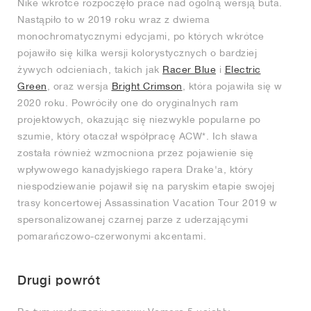
Nike wkrótce rozpoczęło prace nad ogólną wersją buta.
Nastąpiło to w 2019 roku wraz z dwiema
monochromatycznymi edycjami, po których wkrótce
pojawiło się kilka wersji kolorystycznych o bardziej
żywych odcieniach, takich jak
Racer Blue
i
Electric
Green
, oraz wersja
Bright Crimson
, która pojawiła się w
2020 roku. Powróciły one do oryginalnych ram
projektowych, okazując się niezwykle popularne po
szumie, który otaczał współpracę ACW*. Ich sława
została również wzmocniona przez pojawienie się
wpływowego kanadyjskiego rapera Drake'a, który
niespodziewanie pojawił się na paryskim etapie swojej
trasy koncertowej Assassination Vacation Tour 2019 w
spersonalizowanej czarnej parze z uderzającymi
pomarańczowo-czerwonymi akcentami.
Drugi powrót