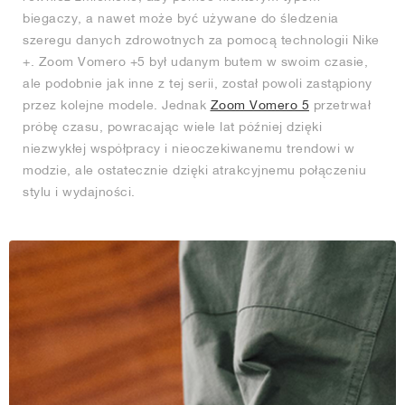
biegaczy, a nawet może być używane do śledzenia
szeregu danych zdrowotnych za pomocą technologii Nike
+. Zoom Vomero +5 był udanym butem w swoim czasie,
ale podobnie jak inne z tej serii, został powoli zastąpiony
przez kolejne modele. Jednak
Zoom Vomero 5
przetrwał
próbę czasu, powracając wiele lat później dzięki
niezwykłej współpracy i nieoczekiwanemu trendowi w
modzie, ale ostatecznie dzięki atrakcyjnemu połączeniu
stylu i wydajności.