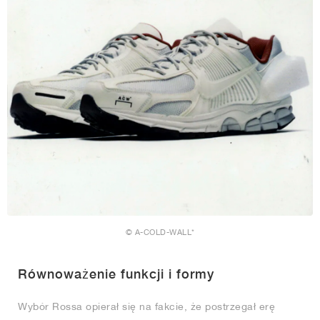
© A-COLD-WALL*
Równoważenie funkcji i formy
Wybór Rossa opierał się na fakcie, że postrzegał erę