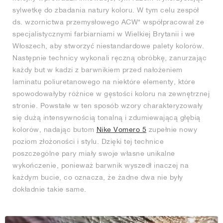
sylwetkę do zbadania natury koloru. W tym celu zespół
ds. wzornictwa przemysłowego ACW* współpracował ze
specjalistycznymi farbiarniami w Wielkiej Brytanii i we
Włoszech, aby stworzyć niestandardowe palety kolorów.
Następnie technicy wykonali ręczną obróbkę, zanurzając
każdy but w kadzi z barwnikiem przed nałożeniem
laminatu poliuretanowego na niektóre elementy, które
spowodowałyby różnice w gęstości koloru na zewnętrznej
stronie. Powstałe w ten sposób wzory charakteryzowały
się dużą intensywnością tonalną i zdumiewającą głębią
kolorów, nadając butom
Nike Vomero 5
zupełnie nowy
poziom złożoności i stylu. Dzięki tej technice
poszczególne pary miały swoje własne unikalne
wykończenie, ponieważ barwnik wyszedł inaczej na
każdym bucie, co oznacza, że żadne dwa nie były
dokładnie takie same.