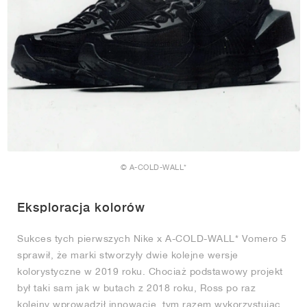
© A-COLD-WALL*
Eksploracja kolorów
Sukces tych pierwszych Nike x A-COLD-WALL* Vomero 5
sprawił, że marki stworzyły dwie kolejne wersje
kolorystyczne w 2019 roku. Chociaż podstawowy projekt
był taki sam jak w butach z 2018 roku, Ross po raz
kolejny wprowadził innowacje, tym razem wykorzystując