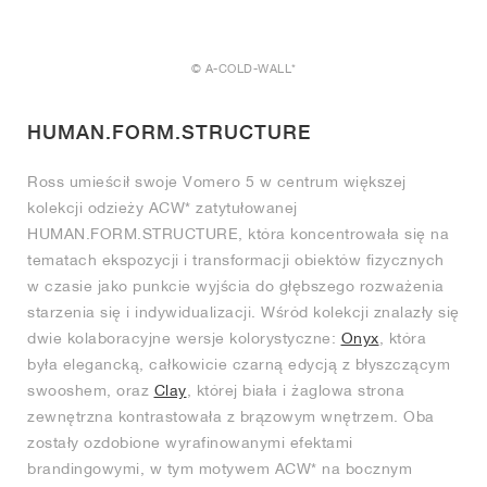
© A-COLD-WALL*
HUMAN.FORM.STRUCTURE
Ross umieścił swoje Vomero 5 w centrum większej
kolekcji odzieży ACW* zatytułowanej
HUMAN.FORM.STRUCTURE, która koncentrowała się na
tematach ekspozycji i transformacji obiektów fizycznych
w czasie jako punkcie wyjścia do głębszego rozważenia
starzenia się i indywidualizacji. Wśród kolekcji znalazły się
dwie kolaboracyjne wersje kolorystyczne:
Onyx
, która
była elegancką, całkowicie czarną edycją z błyszczącym
swooshem, oraz
Clay
, której biała i żaglowa strona
zewnętrzna kontrastowała z brązowym wnętrzem. Oba
zostały ozdobione wyrafinowanymi efektami
brandingowymi, w tym motywem ACW* na bocznym