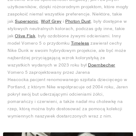
użytkowników, dzięki różnorodnym projektom, które mogły
zaspokoić niemal wszystkie preferencje. Niektóre, takie
jak
Supersonic
,
Wolf Grey
i
Photon Dust
, były dostępne w
stylowych neutralnych kolorach, podczas gdy inne, takie
jak
Olive Flak
, były ozdobione żywymi odcieniami. Inny
model Vomero 5 o przydomku
Timeless
zawierał cechy
Nike Dunk w swoim hybrydowym projekcie, ale być może
najbardziej przyciągającą wzrok kolorystyką ze
wszystkich wydanych w 2023 roku był
Doernbecher
Vomero 5 zaprojektowany przez Jarena
Heacocka.pacjent renomowanego szpitala dziecięcego w
Portland, z którym Nike współpracuje od 2004 roku, Jaren
pokrył swój but uderzającymi odcieniami żółci,
pomarańczy i czerwieni, a także nadał mu cholewkę na
rzep, którą można było dostosować za pomocą kolekcji
wymiennych naszywek dostarczonych wraz z nim.