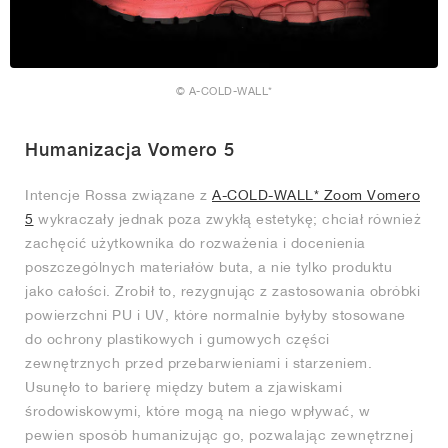
© A-COLD-WALL*
Humanizacja Vomero 5
Intencje Rossa związane z
A-COLD-WALL* Zoom Vomero
5
wykraczały jednak poza zwykłą estetykę; chciał również
zachęcić użytkownika do rozważenia i docenienia
poszczególnych materiałów buta, a nie tylko produktu
jako całości. Zrobił to, rezygnując z zastosowania obróbki
powierzchni PU i UV, które normalnie byłyby stosowane
do ochrony plastikowych i gumowych części
zewnętrznych przed przebarwieniami i starzeniem.
Usunęło to barierę między butem a zjawiskami
środowiskowymi, które mogą na niego wpływać, w
pewien sposób humanizując go, pozwalając zewnętrznej