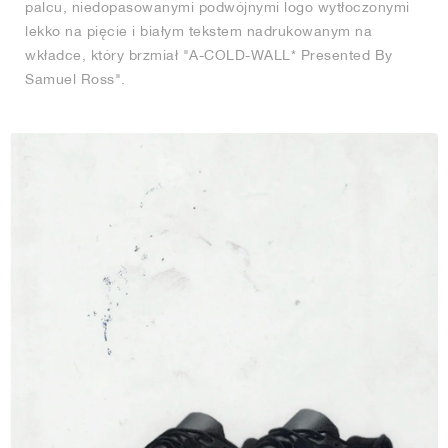
palcu, niedopasowanymi podwójnymi logo wytłoczonymi
lekko na pięcie i białym tekstem nadrukowanym na
wkładce, który brzmiał "A-COLD-WALL* Presented By
Samuel Ross".