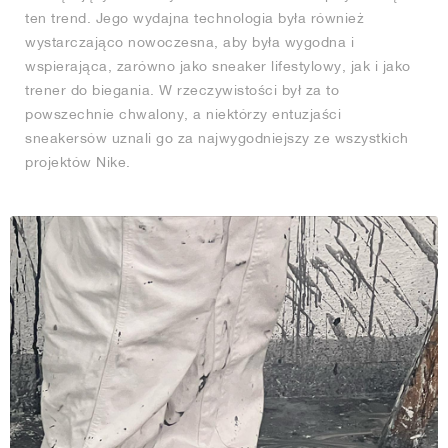
ten trend. Jego wydajna technologia była również
wystarczająco nowoczesna, aby była wygodna i
wspierająca, zarówno jako sneaker lifestylowy, jak i jako
trener do biegania. W rzeczywistości był za to
powszechnie chwalony, a niektórzy entuzjaści
sneakersów uznali go za najwygodniejszy ze wszystkich
projektów Nike.