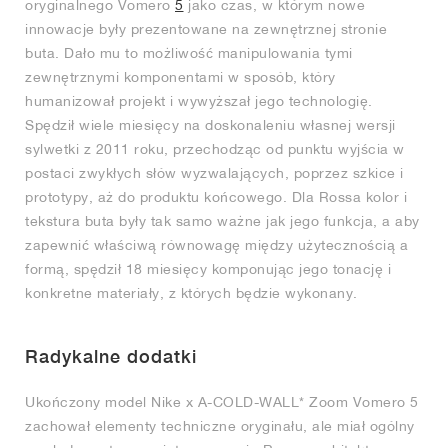
oryginalnego Vomero
5
jako czas, w którym nowe
innowacje były prezentowane na zewnętrznej stronie
buta. Dało mu to możliwość manipulowania tymi
zewnętrznymi komponentami w sposób, który
humanizował projekt i wywyższał jego technologię.
Spędził wiele miesięcy na doskonaleniu własnej wersji
sylwetki z 2011 roku, przechodząc od punktu wyjścia w
postaci zwykłych słów wyzwalających, poprzez szkice i
prototypy, aż do produktu końcowego. Dla Rossa kolor i
tekstura buta były tak samo ważne jak jego funkcja, a aby
zapewnić właściwą równowagę między użytecznością a
formą, spędził 18 miesięcy komponując jego tonację i
konkretne materiały, z których będzie wykonany.
Radykalne dodatki
Ukończony model Nike x A-COLD-WALL* Zoom Vomero 5
zachował elementy techniczne oryginału, ale miał ogólny