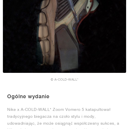
© A-COLD-WALL*
Ogólne wydanie
Nike x A-COLD-WALL* Zoom Vomero 5 katapultował
tradycyjnego biegacza na czoło stylu i mody,
udowadniając, że może osiągnąć współczesny sukces, a