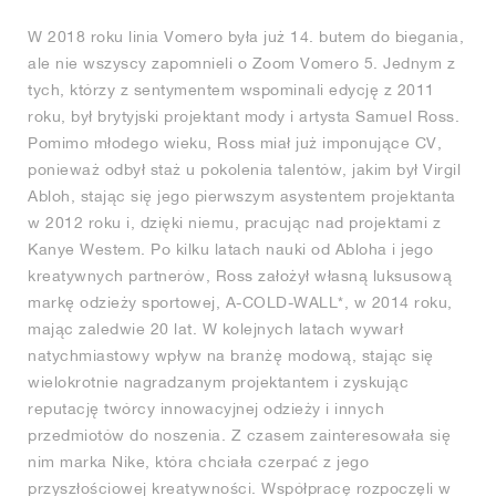
W 2018 roku linia Vomero była już 14. butem do biegania,
ale nie wszyscy zapomnieli o Zoom Vomero 5. Jednym z
tych, którzy z sentymentem wspominali edycję z 2011
roku, był brytyjski projektant mody i artysta Samuel Ross.
Pomimo młodego wieku, Ross miał już imponujące CV,
ponieważ odbył staż u pokolenia talentów, jakim był Virgil
Abloh, stając się jego pierwszym asystentem projektanta
w 2012 roku i, dzięki niemu, pracując nad projektami z
Kanye Westem. Po kilku latach nauki od Abloha i jego
kreatywnych partnerów, Ross założył własną luksusową
markę odzieży sportowej, A-COLD-WALL*, w 2014 roku,
mając zaledwie 20 lat. W kolejnych latach wywarł
natychmiastowy wpływ na branżę modową, stając się
wielokrotnie nagradzanym projektantem i zyskując
reputację twórcy innowacyjnej odzieży i innych
przedmiotów do noszenia. Z czasem zainteresowała się
nim marka Nike, która chciała czerpać z jego
przyszłościowej kreatywności. Współpracę rozpoczęli w