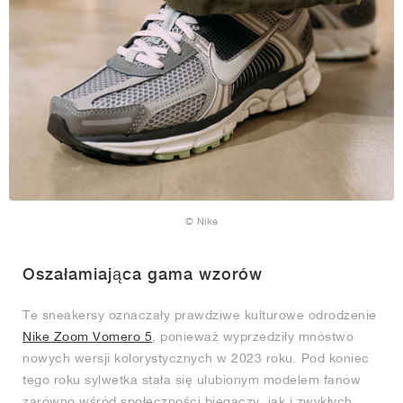
© Nike
Oszałamiająca gama wzorów
Te sneakersy oznaczały prawdziwe kulturowe odrodzenie
Nike Zoom Vomero 5
, ponieważ wyprzedziły mnóstwo
nowych wersji kolorystycznych w 2023 roku. Pod koniec
tego roku sylwetka stała się ulubionym modelem fanów
zarówno wśród społeczności biegaczy, jak i zwykłych