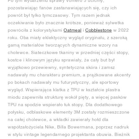
Po tym wydarzeniu sprawy Vomero 5 ucichły,
pozostawiając fanów zastanawiających się, czy ich
powrót był tylko tymczasowy. Tym razem jednak
oczekiwanie było znacznie krótsze, ponieważ sylwetka
powróciła z kolorystykami
Oatmeal
i
Cobblestone
w 2022
roku. Oba miały eklektyczny wygląd oryginału, z szeroką
gamą materiałów tworzących dynamiczne wzory na
cholewce. Siateczkowe tkaniny w przedniej części stopy,
kostce i klinowym języku sprawiały, że cały but był
wyjątkowo przewiewny, syntetyczna skóra i zamsz
nadawały mu charakteru premium, a prążkowane akcenty
po bokach nadawały mu futurystyczny, ale sportowy
wygląd. Wspierająca klatka z TPU w kształcie plastra
miodu zapewniła strukturę wokół pięty, a więcej pasków
TPU na spodzie wspierało łuk stopy. Dla dodatkowego
połysku, odblaskowe elementy 3M zostały rozmieszczone
na całej cholewce, a wkładki zawierały hołd dla
współzałożyciela Nike, Billa Bowermana, poprzez nadruk
w stylu vintage legendarnego projektanta obuwia. Bieżnik