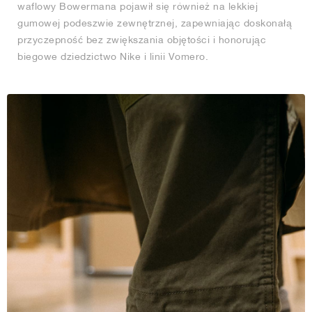
waflowy Bowermana pojawił się również na lekkiej
gumowej podeszwie zewnętrznej, zapewniając doskonałą
przyczepność bez zwiększania objętości i honorując
biegowe dziedzictwo Nike i linii Vomero.