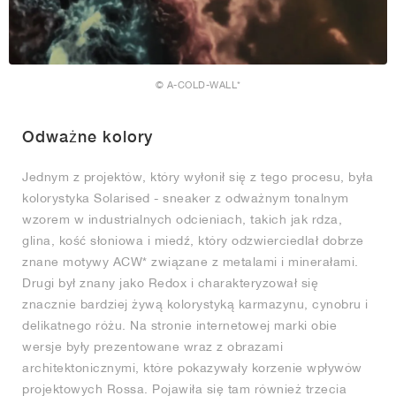
© A-COLD-WALL*
Odważne kolory
Jednym z projektów, który wyłonił się z tego procesu, była
kolorystyka Solarised - sneaker z odważnym tonalnym
wzorem w industrialnych odcieniach, takich jak rdza,
glina, kość słoniowa i miedź, który odzwierciedlał dobrze
znane motywy ACW* związane z metalami i minerałami.
Drugi był znany jako Redox i charakteryzował się
znacznie bardziej żywą kolorystyką karmazynu, cynobru i
delikatnego różu. Na stronie internetowej marki obie
wersje były prezentowane wraz z obrazami
architektonicznymi, które pokazywały korzenie wpływów
projektowych Rossa. Pojawiła się tam również trzecia