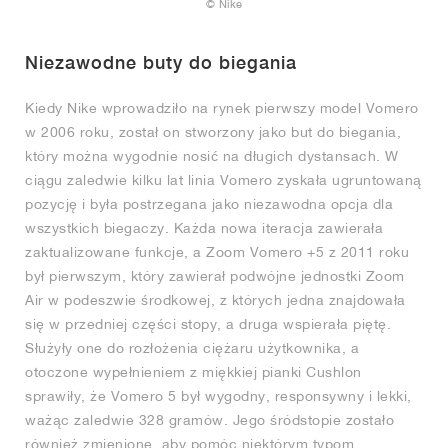
FIELD GENERAL
CRAZE
ADIRACER
MULE
471
GEL-CUMULUS 16
G.T. CUT
FORCE 58
TEKKIRA CUP
508
JORDAN
© Nike
KILLSHOT 2
MOTO 2K
ITALIA
LEGACY 312
ALLERDALE
G.T. FUTURE
PS8
ALOHA SUPER
600
Niezawodne buty do biegania
Kiedy Nike wprowadziło na rynek pierwszy model Vomero
TOTAL 90
PHENOMENA
FORUM
JUMPMAN JACK
2000
VERTEBRAE
808
w 2006 roku, został on stworzony jako but do biegania,
który można wygodnie nosić na długich dystansach. W
AVA ROVER
1000
HAMBURG
204L
AIR MAX 95
933
ciągu zaledwie kilku lat linia Vomero zyskała ugruntowaną
pozycję i była postrzegana jako niezawodna opcja dla
MIND
860V2
wszystkich biegaczy. Każda nowa iteracja zawierała
zaktualizowane funkcje, a Zoom Vomero +5 z 2011 roku
AIR RIFT
był pierwszym, który zawierał podwójne jednostki Zoom
Air w podeszwie środkowej, z których jedna znajdowała
się w przedniej części stopy, a druga wspierała piętę.
Służyły one do rozłożenia ciężaru użytkownika, a
otoczone wypełnieniem z miękkiej pianki Cushlon
sprawiły, że Vomero 5 był wygodny, responsywny i lekki,
ważąc zaledwie 328 gramów. Jego śródstopie zostało
również zmienione, aby pomóc niektórym typom