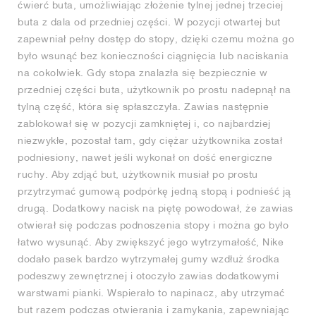
ćwierć buta, umożliwiając złożenie tylnej jednej trzeciej
buta z dala od przedniej części. W pozycji otwartej but
zapewniał pełny dostęp do stopy, dzięki czemu można go
było wsunąć bez konieczności ciągnięcia lub naciskania
na cokolwiek. Gdy stopa znalazła się bezpiecznie w
przedniej części buta, użytkownik po prostu nadepnął na
tylną część, która się spłaszczyła. Zawias następnie
zablokował się w pozycji zamkniętej i, co najbardziej
niezwykłe, pozostał tam, gdy ciężar użytkownika został
podniesiony, nawet jeśli wykonał on dość energiczne
ruchy. Aby zdjąć but, użytkownik musiał po prostu
przytrzymać gumową podpórkę jedną stopą i podnieść ją
drugą. Dodatkowy nacisk na piętę powodował, że zawias
otwierał się podczas podnoszenia stopy i można go było
łatwo wysunąć. Aby zwiększyć jego wytrzymałość, Nike
dodało pasek bardzo wytrzymałej gumy wzdłuż środka
podeszwy zewnętrznej i otoczyło zawias dodatkowymi
warstwami pianki. Wspierało to napinacz, aby utrzymać
but razem podczas otwierania i zamykania, zapewniając