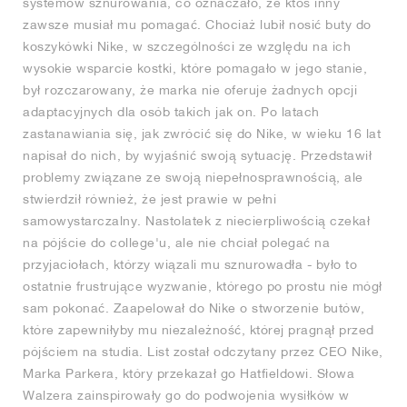
systemów sznurowania, co oznaczało, że ktoś inny
zawsze musiał mu pomagać. Chociaż lubił nosić buty do
koszykówki Nike, w szczególności ze względu na ich
wysokie wsparcie kostki, które pomagało w jego stanie,
był rozczarowany, że marka nie oferuje żadnych opcji
adaptacyjnych dla osób takich jak on. Po latach
zastanawiania się, jak zwrócić się do Nike, w wieku 16 lat
napisał do nich, by wyjaśnić swoją sytuację. Przedstawił
problemy związane ze swoją niepełnosprawnością, ale
stwierdził również, że jest prawie w pełni
samowystarczalny. Nastolatek z niecierpliwością czekał
na pójście do college'u, ale nie chciał polegać na
przyjaciołach, którzy wiązali mu sznurowadła - było to
ostatnie frustrujące wyzwanie, którego po prostu nie mógł
sam pokonać. Zaapelował do Nike o stworzenie butów,
które zapewniłyby mu niezależność, której pragnął przed
pójściem na studia. List został odczytany przez CEO Nike,
Marka Parkera, który przekazał go Hatfieldowi. Słowa
Walzera zainspirowały go do podwojenia wysiłków w