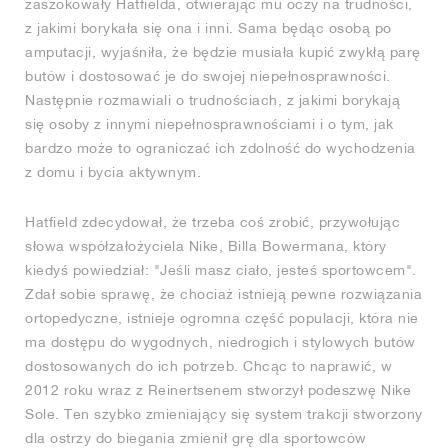
zaszokowały Hatfielda, otwierając mu oczy na trudności,
z jakimi borykała się ona i inni. Sama będąc osobą po
amputacji, wyjaśniła, że będzie musiała kupić zwykłą parę
butów i dostosować je do swojej niepełnosprawności.
Następnie rozmawiali o trudnościach, z jakimi borykają
się osoby z innymi niepełnosprawnościami i o tym, jak
bardzo może to ograniczać ich zdolność do wychodzenia
z domu i bycia aktywnym.
Hatfield zdecydował, że trzeba coś zrobić, przywołując
słowa współzałożyciela Nike, Billa Bowermana, który
kiedyś powiedział: "Jeśli masz ciało, jesteś sportowcem".
Zdał sobie sprawę, że chociaż istnieją pewne rozwiązania
ortopedyczne, istnieje ogromna część populacji, która nie
ma dostępu do wygodnych, niedrogich i stylowych butów
dostosowanych do ich potrzeb. Chcąc to naprawić, w
2012 roku wraz z Reinertsenem stworzył podeszwę Nike
Sole. Ten szybko zmieniający się system trakcji stworzony
dla ostrzy do biegania zmienił grę dla sportowców