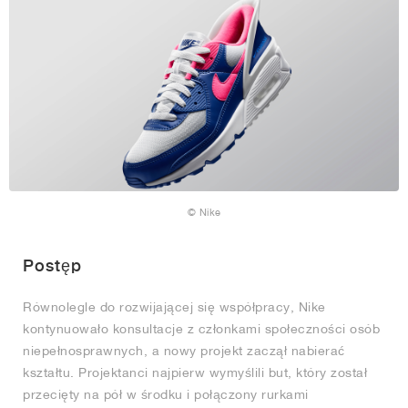
© Nike
Postęp
Równolegle do rozwijającej się współpracy, Nike
kontynuowało konsultacje z członkami społeczności osób
niepełnosprawnych, a nowy projekt zaczął nabierać
kształtu. Projektanci najpierw wymyślili but, który został
przecięty na pół w środku i połączony rurkami