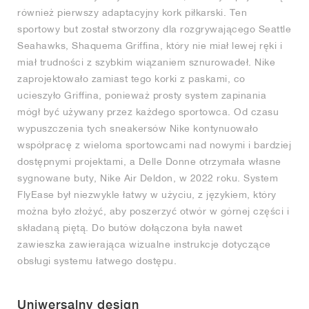
również pierwszy adaptacyjny kork piłkarski. Ten
sportowy but został stworzony dla rozgrywającego Seattle
Seahawks, Shaquema Griffina, który nie miał lewej ręki i
miał trudności z szybkim wiązaniem sznurowadeł. Nike
zaprojektowało zamiast tego korki z paskami, co
ucieszyło Griffina, ponieważ prosty system zapinania
mógł być używany przez każdego sportowca. Od czasu
wypuszczenia tych sneakersów Nike kontynuowało
współpracę z wieloma sportowcami nad nowymi i bardziej
dostępnymi projektami, a Delle Donne otrzymała własne
sygnowane buty, Nike Air Deldon, w 2022 roku. System
FlyEase był niezwykle łatwy w użyciu, z językiem, który
można było złożyć, aby poszerzyć otwór w górnej części i
składaną piętą. Do butów dołączona była nawet
zawieszka zawierająca wizualne instrukcje dotyczące
obsługi systemu łatwego dostępu.
Uniwersalny design