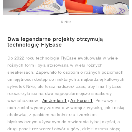
© Nike
Dwa legendarne projekty otrzymują
technologię FlyEase
Do 2022 roku technologia FlyEase ewoluowała w wiele
różnych form i była stosowana w wielu różnych
sneakersach. Zapewniło to osobom o różnych poziomach
umiejętności dostęp do niektórych z najbardziej kultowych
sylwetek Nike, ale teraz nadszedł czas, aby linia FlyEase
rozszerzyła się na dwa najpopularniejsze sneakersy
wszechczasów -
Air Jordan 1
i
Air Force 1
. Pierwszy z
nich został wydany zarówno w wersji z wysoką, jak i niską
cholewką, z paskiem na kołnierzu i zamkiem
błyskawicznym używanym do otwierania tylnej części, a
drugi pasek rozszerzał otwór u góry, dzięki czemu stopę