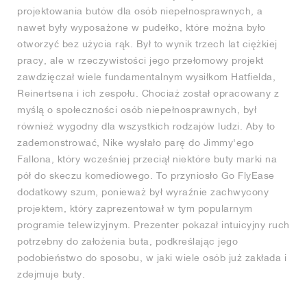
projektowania butów dla osób niepełnosprawnych, a
nawet były wyposażone w pudełko, które można było
otworzyć bez użycia rąk. Był to wynik trzech lat ciężkiej
pracy, ale w rzeczywistości jego przełomowy projekt
zawdzięczał wiele fundamentalnym wysiłkom Hatfielda,
Reinertsena i ich zespołu. Chociaż został opracowany z
myślą o społeczności osób niepełnosprawnych, był
również wygodny dla wszystkich rodzajów ludzi. Aby to
zademonstrować, Nike wysłało parę do Jimmy'ego
Fallona, który wcześniej przeciął niektóre buty marki na
pół do skeczu komediowego. To przyniosło Go FlyEase
dodatkowy szum, ponieważ był wyraźnie zachwycony
projektem, który zaprezentował w tym popularnym
programie telewizyjnym. Prezenter pokazał intuicyjny ruch
potrzebny do założenia buta, podkreślając jego
podobieństwo do sposobu, w jaki wiele osób już zakłada i
zdejmuje buty.