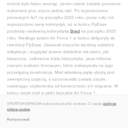
można było łatwo wsunąć, zanim całość została ponownie
wykonana przy użyciu jednej ręki. Po wypuszczeniu
pierwszych AJ1 na początku 2022 roku, przez cały rok
wypuszczono serię kolorystyk, aż w końcu FlyEase
przybrały niesławną kolorystykę
Bred
na początku 2023
roku. Niedługo potem Air Force 1 w końcu dołączyły do
rewolucji FlyEase. Zawierał znacznie bardziej subtelne
adaptacje i wyglądał prawie dokładnie tak samo, jak
klasyczna, całkowicie biała kolorystyka, poza kilkoma
nowymi znakami firmowymi, które wskazywały na jego
przystępną konstrukcję. Miał składaną piętę ukrytą pod
zewnętrzną częścią, a sznurowadła zostały zszyte,
uwalniając użytkownika od konieczności ich wiązania. W
końcu świat miał w pełni bezrękie Air Force 1.
SPORTSHOWROOM wykorzystuje pliki cookies. O naszej
polityce
plików cookie
.
Kontynuować