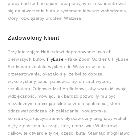
pracy nad technologiami adaptacyjnymi i skoncentrował
się na stworzeniu buta z systemem łatwego wchodzenia,
który rozwiązałby problem Walzera.
Zadowolony klient
Trzy lata zajęło Hatfieldowi dopracowanie swoich
pierwszych butów
FlyEase
- Nike Zoom Soldier 8 FlyEase.
Kiedy para została wysłana do Walzera w celu
przetestowania, okazało się, że był to dobrze
wykorzystany czas, ponieważ był on zachwycony
rezultatem. Odpowiedział Hatfieldowi, aby wyrazić swoją
wdzięczność, mówiąc, jak bardzo pozwoliły mu być
niezależnym i opisując silne uczucie spełnienia, które
odczuwał podczas ich zakładania. Nowatorska
konstrukcja łączyła zamek błyskawiczny biegnący wokół
pięty z paskiem na rzep, który umożliwiał Walzerowi
całkowite otwarcie tylnej części buta. Stamtąd mógł łatwo