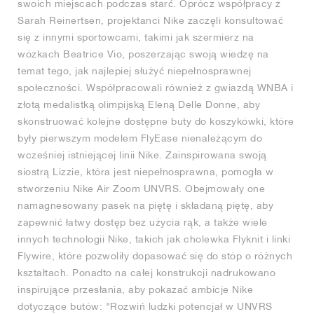
swoich miejscach podczas starć. Oprócz współpracy z
Sarah Reinertsen, projektanci Nike zaczęli konsultować
się z innymi sportowcami, takimi jak szermierz na
wózkach Beatrice Vio, poszerzając swoją wiedzę na
temat tego, jak najlepiej służyć niepełnosprawnej
społeczności. Współpracowali również z gwiazdą WNBA i
złotą medalistką olimpijską Eleną Delle Donne, aby
skonstruować kolejne dostępne buty do koszykówki, które
były pierwszym modelem FlyEase nienależącym do
wcześniej istniejącej linii Nike. Zainspirowana swoją
siostrą Lizzie, która jest niepełnosprawna, pomogła w
stworzeniu Nike Air Zoom UNVRS. Obejmowały one
namagnesowany pasek na piętę i składaną piętę, aby
zapewnić łatwy dostęp bez użycia rąk, a także wiele
innych technologii Nike, takich jak cholewka Flyknit i linki
Flywire, które pozwoliły dopasować się do stóp o różnych
kształtach. Ponadto na całej konstrukcji nadrukowano
inspirujące przesłania, aby pokazać ambicje Nike
dotyczące butów: "Rozwiń ludzki potencjał w UNVRS