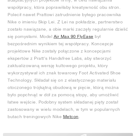
adaptacyjnych projektów firmy, w celu nawiązania
współpracy, która poprawiłaby kreatywność obu stron.
Polecił nawet Prattowi zatrudnienie byłego pracownika
Nike o imieniu Skip Lei. Z Lei na pokładzie, partnerstwo
zostało nawiązane, a obie marki zaczęły regularnie dzielić
się pomysłami. Model
Air Max 90 FlyEase
był
bezpośrednim wynikiem tej współpracy. Koncepcje
projektowe Nike zostały połączone z koncepcjami
ekspertów z Pratt's Handsfree Labs, aby stworzyć
zaktualizowaną wersję kultowego projektu, który
wykorzystywał ich znak towarowy Foot Activated Shoe
Technology. Składał się on z elastycznego materiału
otoczonego trójkątną obudową w pięcie, którą można
było popchnąć w dół za pomocą stopy, aby umożliwić
łatwe wejście. Podobny system składanej pięty został
zastosowany w wielu modelach, w tym w popularnych
butach treningowych Nike
Metcon
.