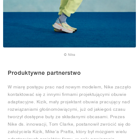
© Nike
Produktywne partnerstwo
W miarę postępu prac nad nowym modelem, Nike zaczęło
kontaktować się z innymi firmami projektującymi obuwie
adaptacyjne. Kizik, mały projektant obuwia pracujący nad
rozwiązaniami głośnomówiącymi, już od jakiegoś czasu
tworzył dostępne buty ze składanymi obcasami. Prezes
Nike ds. innowacji, Tom Clarke, postanowił zwrócić się do
założyciela Kizik, Mike'a Pratta, który był mózgiem wielu