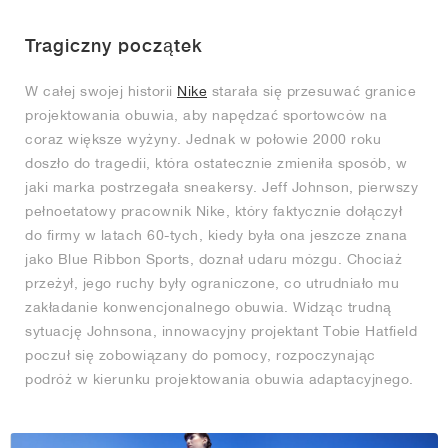
FIELD GENERAL
CRAZE
ADIRACER
MULE
471
GEL-CUMULUS 16
G.T. CUT
FORCE 58
TEKKIRA CUP
508
JORDAN
Tragiczny początek
KILLSHOT 2
MOTO 2K
ITALIA
LEGACY 312
ALLERDALE
G.T. FUTURE
PS8
ALOHA SUPER
600
W całej swojej historii
Nike
starała się przesuwać granice
TOTAL 90
PHENOMENA
FORUM
JUMPMAN JACK
2000
VERTEBRAE
808
projektowania obuwia, aby napędzać sportowców na
coraz większe wyżyny. Jednak w połowie 2000 roku
doszło do tragedii, która ostatecznie zmieniła sposób, w
AVA ROVER
1000
HAMBURG
204L
AIR MAX 95
933
jaki marka postrzegała sneakersy. Jeff Johnson, pierwszy
pełnoetatowy pracownik Nike, który faktycznie dołączył
MIND
860V2
do firmy w latach 60-tych, kiedy była ona jeszcze znana
jako Blue Ribbon Sports, doznał udaru mózgu. Chociaż
AIR RIFT
przeżył, jego ruchy były ograniczone, co utrudniało mu
zakładanie konwencjonalnego obuwia. Widząc trudną
sytuację Johnsona, innowacyjny projektant Tobie Hatfield
poczuł się zobowiązany do pomocy, rozpoczynając
podróż w kierunku projektowania obuwia adaptacyjnego.