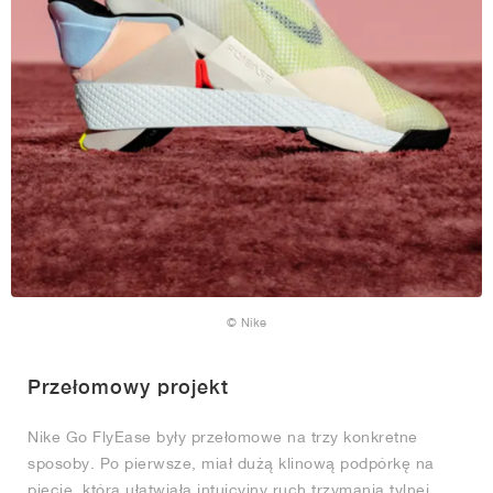
© Nike
Przełomowy projekt
Nike Go FlyEase były przełomowe na trzy konkretne
sposoby. Po pierwsze, miał dużą klinową podpórkę na
pięcie, która ułatwiała intuicyjny ruch trzymania tylnej