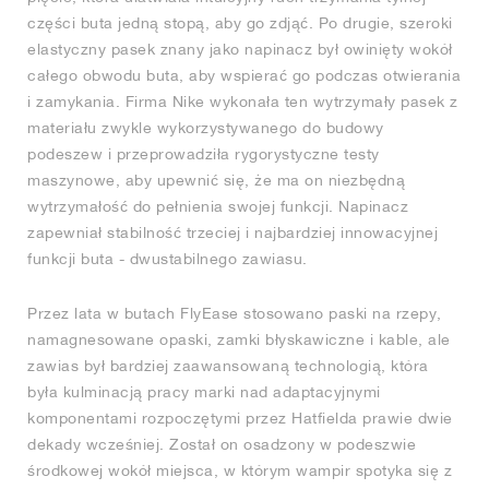
części buta jedną stopą, aby go zdjąć. Po drugie, szeroki
elastyczny pasek znany jako napinacz był owinięty wokół
całego obwodu buta, aby wspierać go podczas otwierania
i zamykania. Firma Nike wykonała ten wytrzymały pasek z
materiału zwykle wykorzystywanego do budowy
podeszew i przeprowadziła rygorystyczne testy
maszynowe, aby upewnić się, że ma on niezbędną
wytrzymałość do pełnienia swojej funkcji. Napinacz
zapewniał stabilność trzeciej i najbardziej innowacyjnej
funkcji buta - dwustabilnego zawiasu.
Przez lata w butach FlyEase stosowano paski na rzepy,
namagnesowane opaski, zamki błyskawiczne i kable, ale
zawias był bardziej zaawansowaną technologią, która
była kulminacją pracy marki nad adaptacyjnymi
komponentami rozpoczętymi przez Hatfielda prawie dwie
dekady wcześniej. Został on osadzony w podeszwie
środkowej wokół miejsca, w którym wampir spotyka się z