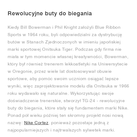
FIELD GENERAL
CRAZE
ADIRACER
MULE
471
GEL-CUMULUS 16
G.T. CUT
FORCE 58
TEKKIRA CUP
508
JORDAN
Rewolucyjne buty do biegania
KILLSHOT 2
MOTO 2K
ITALIA
LEGACY 312
ALLERDALE
G.T. FUTURE
PS8
ALOHA SUPER
600
Kiedy Bill Bowerman i Phil Knight założyli Blue Ribbon
TOTAL 90
PHENOMENA
FORUM
JUMPMAN JACK
2000
VERTEBRAE
808
Sports w 1964 roku, byli odpowiedzialni za dystrybucję
butów w Stanach Zjednoczonych w imieniu japońskiej
marki sportowej Onitsuka Tiger. Podczas gdy firma nie
AVA ROVER
1000
HAMBURG
204L
AIR MAX 95
933
miała w tym momencie własnej kreatywności, Bowerman,
który był również trenerem lekkoatletyki na Uniwersytecie
MIND
860V2
w Oregonie, przez wiele lat dostosowywał obuwie
sportowe, aby pomóc swoim uczniom osiągać lepsze
AIR RIFT
wyniki, więc zaprojektowanie modelu dla Onitsuka w 1966
roku wydawało się naturalne. Wykorzystując swoje
doświadczenie trenerskie, stworzył TG-24 - rewolucyjne
buty do biegania, które stały się fundamentem marki Nike.
Ponad pół wieku później ten skromny projekt nosi nową
nazwę:
Nike Cortez
, ponieważ pozostaje jedną z
najpopularniejszych i najtrwalszych sylwetek marki.