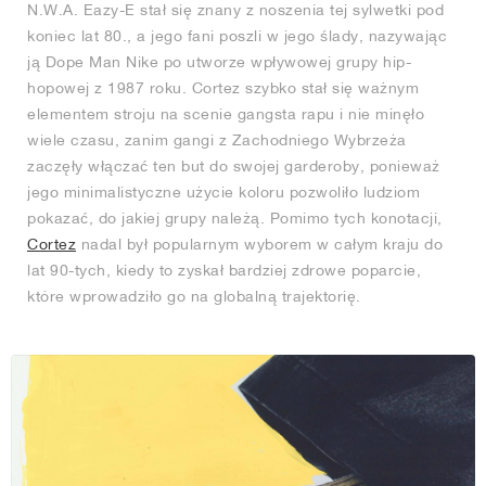
N.W.A. Eazy-E stał się znany z noszenia tej sylwetki pod
koniec lat 80., a jego fani poszli w jego ślady, nazywając
ją Dope Man Nike po utworze wpływowej grupy hip-
hopowej z 1987 roku. Cortez szybko stał się ważnym
elementem stroju na scenie gangsta rapu i nie minęło
wiele czasu, zanim gangi z Zachodniego Wybrzeża
zaczęły włączać ten but do swojej garderoby, ponieważ
jego minimalistyczne użycie koloru pozwoliło ludziom
pokazać, do jakiej grupy należą. Pomimo tych konotacji,
Cortez
nadal był popularnym wyborem w całym kraju do
lat 90-tych, kiedy to zyskał bardziej zdrowe poparcie,
które wprowadziło go na globalną trajektorię.