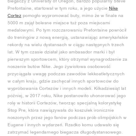
biegaczy z University of Oregon, bardzo popularny Steve
Prefontaine, startował w tym roku, a jego użycie
Nike
Cortez
pomogło wypromować buty, mimo że w finale na
5000 m zajął bolesne miejsce tuż poza miejscami
medalowymi. Po tym rozczarowaniu Prefontaine powrócił
do treningów z nową energią, ustanawiając amerykańskie
rekordy na wielu dystansach w ciągu następnych trzech
lat. W tym czasie działał jako ambasador marki i był
pierwszym sportowcem, który otrzymał wynagrodzenie za
noszenie butów Nike. Jego żywiołowa osobowość
przyciągała uwagę podczas zawodów lekkoatletycznych
w całym kraju, gdzie zachęcał innych sportowców do
wypróbowania Cortezów i innych modeli. Kilkadziesiąt lat
później, w 2017 roku, Nike postanowiło uhonorować jego
rolę w historii Cortezów, tworząc specjalną kolorystykę
Stop Pre, która nawiązywała do koszulek ironicznie
noszonych przez jego fanów podczas prób olimpijskich w
Eugene i innych wydarzeń. Rzadko komu udawało się
zatrzymać legendarnego biegacza długodystansowego.