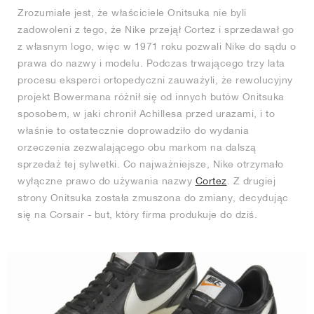
Zrozumiałe jest, że właściciele Onitsuka nie byli
zadowoleni z tego, że Nike przejął Cortez i sprzedawał go
z własnym logo, więc w 1971 roku pozwali Nike do sądu o
prawa do nazwy i modelu. Podczas trwającego trzy lata
procesu eksperci ortopedyczni zauważyli, że rewolucyjny
projekt Bowermana różnił się od innych butów Onitsuka
sposobem, w jaki chronił Achillesa przed urazami, i to
właśnie to ostatecznie doprowadziło do wydania
orzeczenia zezwalającego obu markom na dalszą
sprzedaż tej sylwetki. Co najważniejsze, Nike otrzymało
wyłączne prawo do używania nazwy
Cortez
. Z drugiej
strony Onitsuka została zmuszona do zmiany, decydując
się na Corsair - but, który firma produkuje do dziś.