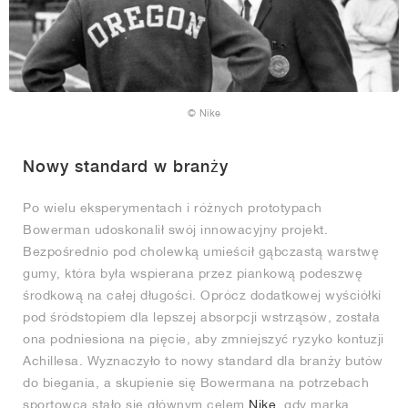
© Nike
Nowy standard w branży
Po wielu eksperymentach i różnych prototypach
Bowerman udoskonalił swój innowacyjny projekt.
Bezpośrednio pod cholewką umieścił gąbczastą warstwę
gumy, która była wspierana przez piankową podeszwę
środkową na całej długości. Oprócz dodatkowej wyściółki
pod śródstopiem dla lepszej absorpcji wstrząsów, została
ona podniesiona na pięcie, aby zmniejszyć ryzyko kontuzji
Achillesa. Wyznaczyło to nowy standard dla branży butów
do biegania, a skupienie się Bowermana na potrzebach
sportowca stało się głównym celem
Nike
, gdy marka