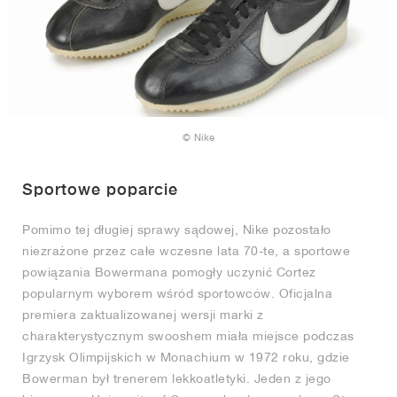
© Nike
Sportowe poparcie
Pomimo tej długiej sprawy sądowej, Nike pozostało
niezrażone przez całe wczesne lata 70-te, a sportowe
powiązania Bowermana pomogły uczynić Cortez
popularnym wyborem wśród sportowców. Oficjalna
premiera zaktualizowanej wersji marki z
charakterystycznym swooshem miała miejsce podczas
Igrzysk Olimpijskich w Monachium w 1972 roku, gdzie
Bowerman był trenerem lekkoatletyki. Jeden z jego