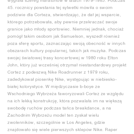
wygrała szereg maratonów w latach 1979-1985. Podczas
45. rocznicy powstania tej sylwetki mówiła o swoim
podziwie dla Corteza, stwierdzając, że dał jej wsparcie,
którego potrzebowała, aby pewnie przekraczać swoje
granice jako młody sportowiec. Niemniej jednak, chociaż
pomógł takim osobom jak Samuelson, wyszedł również
poza sferę sportu, zaznaczając swoją obecność w innych
obszarach kultury popularnej, takich jak muzyka. Podczas
swojej światowej trasy koncertowej w 1980 roku Elton
John, który już wcześniej otrzymał niestandardowy projekt
Cortez z podeszwą Nike Roadrunner z 1979 roku,
zadedykował piosenkę Nike, występując w niebiesko-
białej kolorystyce. W międzyczasie b-boye ze
Wschodniego Wybrzeża faworyzowali Cortez ze względu
na ich lekką konstrukcję, która pozwalała im na większą
swobodę ruchów podczas tańca breakdance, a na
Zachodnim Wybrzeżu model ten zyskał wielu
zwolenników, szczególnie w Los Angeles, gdzie
znajdowało się wiele pierwszych sklepów Nike. Raper