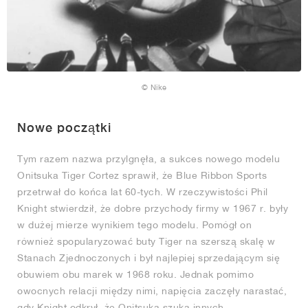
© Nike
Nowe początki
Tym razem nazwa przylgnęła, a sukces nowego modelu
Onitsuka Tiger Cortez sprawił, że Blue Ribbon Sports
przetrwał do końca lat 60-tych. W rzeczywistości Phil
Knight stwierdził, że dobre przychody firmy w 1967 r. były
w dużej mierze wynikiem tego modelu. Pomógł on
również spopularyzować buty Tiger na szerszą skalę w
Stanach Zjednoczonych i był najlepiej sprzedającym się
obuwiem obu marek w 1968 roku. Jednak pomimo
owocnych relacji między nimi, napięcia zaczęły narastać,
gdy Knight odkrył, że Onitsuka szuka innych