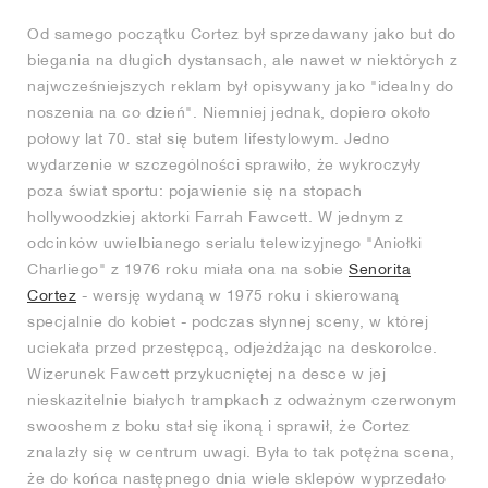
Od samego początku Cortez był sprzedawany jako but do
biegania na długich dystansach, ale nawet w niektórych z
najwcześniejszych reklam był opisywany jako "idealny do
noszenia na co dzień". Niemniej jednak, dopiero około
połowy lat 70. stał się butem lifestylowym. Jedno
wydarzenie w szczególności sprawiło, że wykroczyły
poza świat sportu: pojawienie się na stopach
hollywoodzkiej aktorki Farrah Fawcett. W jednym z
odcinków uwielbianego serialu telewizyjnego "Aniołki
Charliego" z 1976 roku miała ona na sobie
Senorita
Cortez
- wersję wydaną w 1975 roku i skierowaną
specjalnie do kobiet - podczas słynnej sceny, w której
uciekała przed przestępcą, odjeżdżając na deskorolce.
Wizerunek Fawcett przykucniętej na desce w jej
nieskazitelnie białych trampkach z odważnym czerwonym
swooshem z boku stał się ikoną i sprawił, że Cortez
znalazły się w centrum uwagi. Była to tak potężna scena,
że do końca następnego dnia wiele sklepów wyprzedało