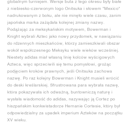
globalnym turniejem. Wersje buta z tego okresu były białe
z niebiesko-czerwonym logo Onitsuka i słowem "Mexico"
nadrukowanym z boku, ale nie minęło wiele czasu, zanim
japońska marka zażądała kolejnej zmiany nazwy.
Podążając za meksykańskim motywem, Bowerman i
Knight wybrali Aztec jako nowy przydomek, w nawiązaniu
do rdzennych mieszkańców, którzy zamieszkiwali obszar
wokół współczesnego Meksyku wiele wieków wcześniej.
Niestety adidas miał własną linię kolców wyścigowych
Azteca, więc sprzeciwili się temu pomysłowi, grożąc
podjęciem kroków prawnych, jeśli Onitsuka zachowa
nazwę. Po raz kolejny Bowerman i Knight musieli wrócić
do deski kreślarskiej. Sfrustrowana para wybrała nazwę,
która pokazywała ich odważną, buntowniczą naturę i
wysłała wiadomość do adidas, nazywając ją Cortez po
hiszpańskim konkwistadorze Hernanie Cortesie, który był
odpowiedzialny za upadek imperium Azteków na początku
XV wieku.