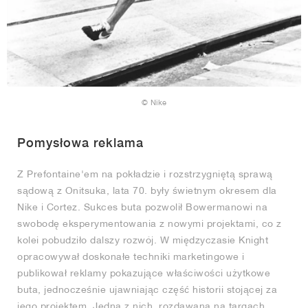
© Nike
Pomysłowa reklama
Z Prefontaine'em na pokładzie i rozstrzygniętą sprawą
sądową z Onitsuka, lata 70. były świetnym okresem dla
Nike i Cortez. Sukces buta pozwolił Bowermanowi na
swobodę eksperymentowania z nowymi projektami, co z
kolei pobudziło dalszy rozwój. W międzyczasie Knight
opracowywał doskonałe techniki marketingowe i
publikował reklamy pokazujące właściwości użytkowe
buta, jednocześnie ujawniając część historii stojącej za
jego projektem. Jedna z nich, rozdawana na targach