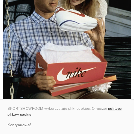
SPORTSHOWROOM wykorzystuje pliki cookies. O naszej
polityce
plików cookie
.
© Nike
Kontynuować