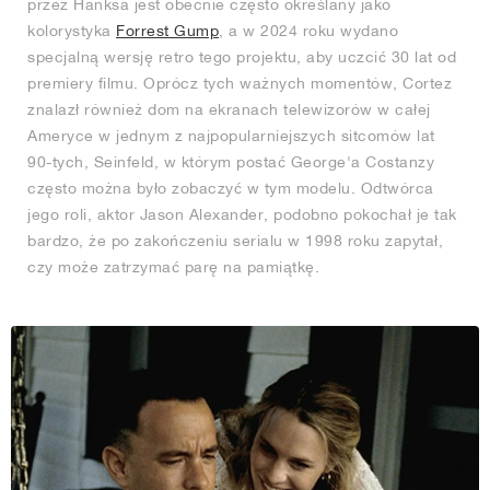
przez Hanksa jest obecnie często określany jako
kolorystyka
Forrest Gump
, a w 2024 roku wydano
specjalną wersję retro tego projektu, aby uczcić 30 lat od
premiery filmu. Oprócz tych ważnych momentów, Cortez
znalazł również dom na ekranach telewizorów w całej
Ameryce w jednym z najpopularniejszych sitcomów lat
90-tych, Seinfeld, w którym postać George'a Costanzy
często można było zobaczyć w tym modelu. Odtwórca
jego roli, aktor Jason Alexander, podobno pokochał je tak
bardzo, że po zakończeniu serialu w 1998 roku zapytał,
czy może zatrzymać parę na pamiątkę.