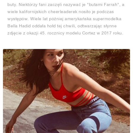
buty. Niektórzy fani zaczęli nazywać je "butami Farrah", a
wiele kalifornijskich cheerleaderek nosiło je podczas
występów. Wiele lat później amerykańska supermodelka
Bella Hadid oddała hołd tej chwili, odtwarzając słynne
zdjęcie z okazji 45. rocznicy modelu Cortez w 2017 roku.