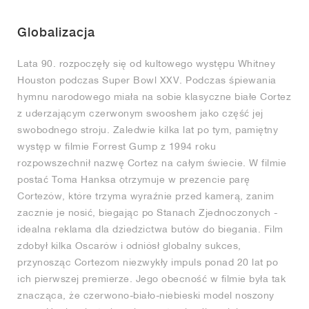
Globalizacja
Lata 90. rozpoczęły się od kultowego występu Whitney
Houston podczas Super Bowl XXV. Podczas śpiewania
hymnu narodowego miała na sobie klasyczne białe Cortez
z uderzającym czerwonym swooshem jako część jej
swobodnego stroju. Zaledwie kilka lat po tym, pamiętny
występ w filmie Forrest Gump z 1994 roku
rozpowszechnił nazwę Cortez na całym świecie. W filmie
postać Toma Hanksa otrzymuje w prezencie parę
Cortezów, które trzyma wyraźnie przed kamerą, zanim
zacznie je nosić, biegając po Stanach Zjednoczonych -
idealna reklama dla dziedzictwa butów do biegania. Film
zdobył kilka Oscarów i odniósł globalny sukces,
przynosząc Cortezom niezwykły impuls ponad 20 lat po
ich pierwszej premierze. Jego obecność w filmie była tak
znacząca, że czerwono-biało-niebieski model noszony