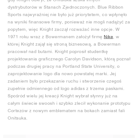
dystrybutorów w Stanach Zjednoczonych. Blue Ribbon
Sports najwyraźniej nie było już priorytetem, co wpłynęło
na wyniki finansowe firmy, ponieważ nie mogli nadążyć za
popytem, więc Knight zaczął rozważać inne opcje. W
1971 roku wraz z Bowermanem założył firmę
Nike
, w
której Knight zajął się stroną biznesową, a Bowerman
pracował nad butami. Knight poprosił studentkę
projektowania graficznego Carolyn Davidson, którą poznał
podczas drugiej pracy na Portland State University, o
zaprojektowanie logo dla nowo powstałej marki. Jej
zadaniem było przekazanie ruchu i stworzenie czegoś
zupełnie odmiennego od logo adidas z trzema paskami.
Spośród wielu jej kreacji Knight wybrał słynny już na
całym świecie swoosh i szybko zlecił wykonanie prototypu
Cortezów z nowym emblematem na bokach zamiast fali
Onitsuka.