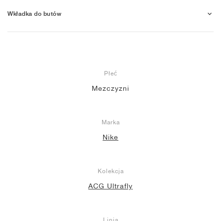
Wkładka do butów
Płeć
Mezczyzni
Marka
Nike
Kolekcja
ACG Ultrafly
Linia