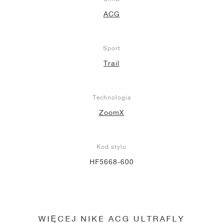
ACG
Sport
Trail
Technologia
ZoomX
Kod stylu
HF5668-600
WIĘCEJ NIKE ACG ULTRAFLY