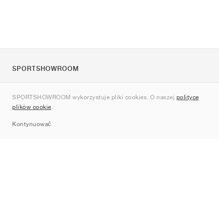
SPORTSHOWROOM
O nas
SPORTSHOWROOM wykorzystuje pliki cookies. O naszej
polityce
Kontakt
plików cookie
.
Sitemap
Kontynuować
Marki
Nike
Jordan
adidas
New Balance
ASICS