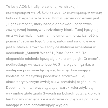
Te buty ACG Ultrafly, o solidnej konstrukcji i
przyciągającej wzrok kolorystyce, to przyciągające uwagę
buty do biegania w terenie. Dominującym odcieniem jest
„Light Crimson”, który nadaje cholewce i podeszwie
zewnętrznej intensywny szkarłatny blask. Tutaj łączy się
on z wytrzymałymi czarnymi elementami oraz jasnożółto-
pomarańczowym logo Vibram, natomiast na cholewce
jest subtelniej zrównoważony delikatnymi akcentami w
odcieniach „Summit White” i „Pure Platinum”. Te
eleganckie odcienie łączą się z kolorem „Light Crimson”,
podkreślając wyraziste logo ACG na pięcie i języku, a
następnie ponownie łączą się, tworząc fascynujący
kontrast na masywnej podeszwie środkowej i jej
charakterystycznym owinięciu w przedniej części buta.
Dopełnieniem tej przyciągającej wzrok kolorystyki są
wykwintne złote znaki Swoosh na bokach buta, z których
ten boczny rozciąga się efektownie od pięty aż po palce,
nadając butom oszałamiający wygląd.