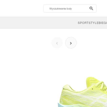
search-
btn
SPORTSTYLE
BIEG