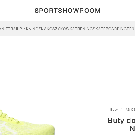
ANIE
TRAIL
PIŁKA NOŻNA
KOSZYKÓWKA
TRENING
SKATEBOARDING
TEN
Buty
ASIC
Buty d
N