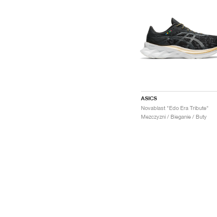
ASICS
Novablast "Edo Era Tribute"
Mezczyzni / Bieganie / Buty