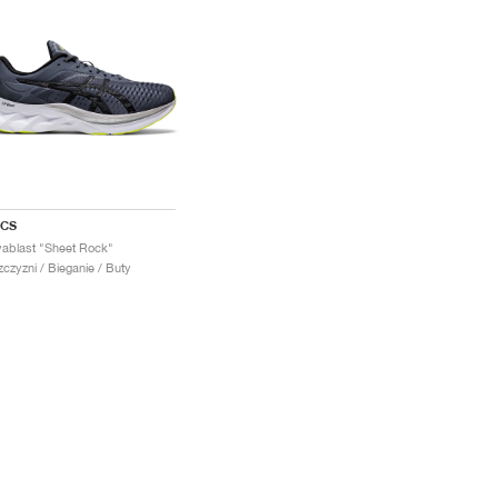
ICS
ablast "Sheet Rock"
czyzni / Bieganie / Buty