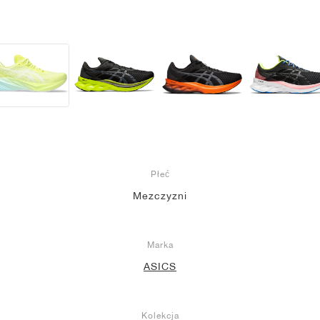
Płeć
Mezczyzni
Marka
ASICS
Kolekcja