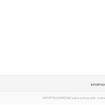
SPORTS
O nas
SPORTSHOWROOM wykorzystuje pliki cookie
Kontakt