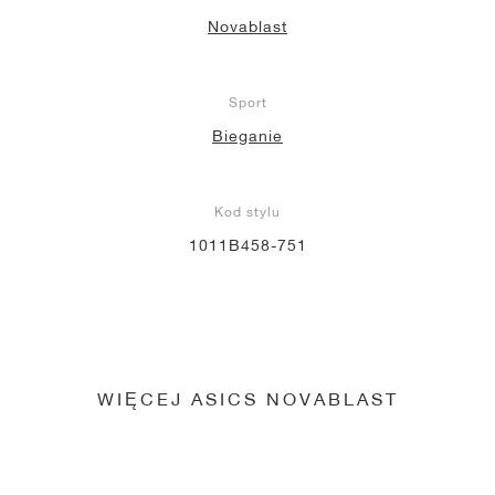
Novablast
Sport
Bieganie
Kod stylu
1011B458-751
WIĘCEJ ASICS NOVABLAST