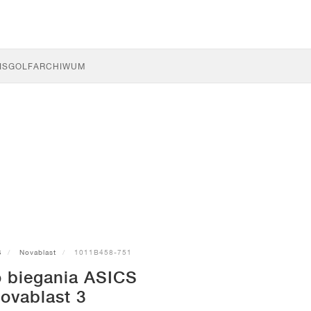
IS
GOLF
ARCHIWUM
S
Novablast
1011B458-751
o biegania ASICS
ovablast 3