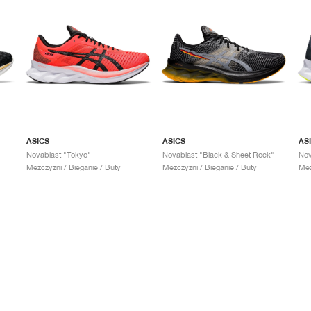
ASICS
ASICS
AS
Novablast "Tokyo"
Novablast "Black & Sheet Rock"
Nov
Mezczyzni / Bieganie / Buty
Mezczyzni / Bieganie / Buty
Mez