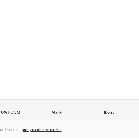
HOWROOM
Marki
Ikony
Nike
Air Force 1
s. O naszej
polityce plików cookie
.
Jordan
Jordan 1