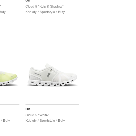
On
"
Cloud 5 "Kelp & Shadow"
Buty
Kobiety / Sportstyle / Buty
On
Cloud 5 "White"
 / Buty
Kobiety / Sportstyle / Buty