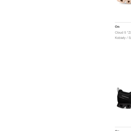
On
Cloud 5 "Zi
Kobiety / S