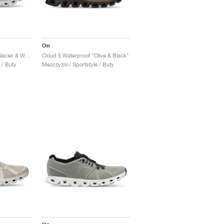
On
Cloud 5 Waterproof "Glacier & White"
Cloud 5 Waterproof "Olive & Black"
 / Buty
Mezczyzni / Sportstyle / Buty