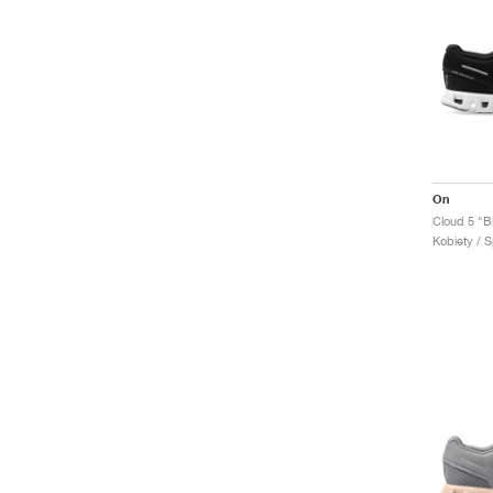
On
Cloud 5 "B
Kobiety / S