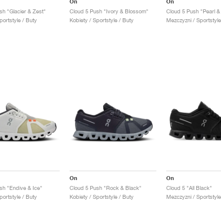
On
On
sh "Glacier & Zest"
Cloud 5 Push "Ivory & Blossom"
Cloud 5 Push "Pearl & 
portstyle / Buty
Kobiety / Sportstyle / Buty
Mezczyzni / Sportstyle
On
On
sh "Endive & Ice"
Cloud 5 Push "Rock & Black"
Cloud 5 "All Black"
portstyle / Buty
Kobiety / Sportstyle / Buty
Mezczyzni / Sportstyle