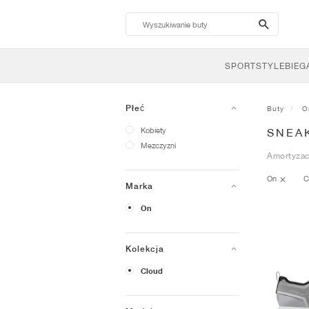
search-
btn
SPORTSTYLE
BIEG
Płeć
Buty
O
Kobiety
SNEA
Mezczyzni
Amortyzac
On
C
Marka
On
Kolekcja
Cloud