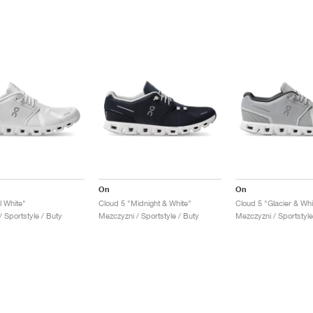
On
On
l White"
Cloud 5 "Midnight & White"
Cloud 5 "Glacier & Whi
 Sportstyle / Buty
Mezczyzni / Sportstyle / Buty
Mezczyzni / Sportstyle