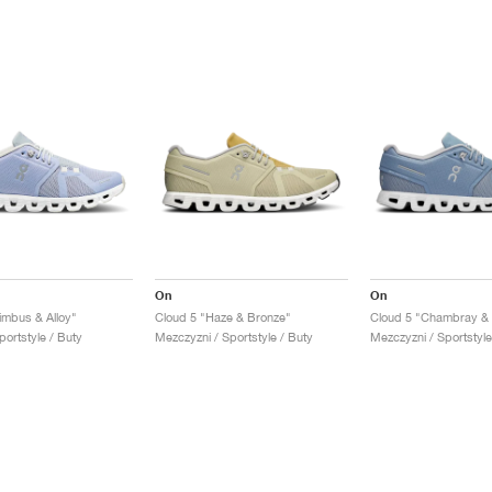
On
On
imbus & Alloy"
Cloud 5 "Haze & Bronze"
Cloud 5 "Chambray & 
portstyle / Buty
Mezczyzni / Sportstyle / Buty
Mezczyzni / Sportstyle