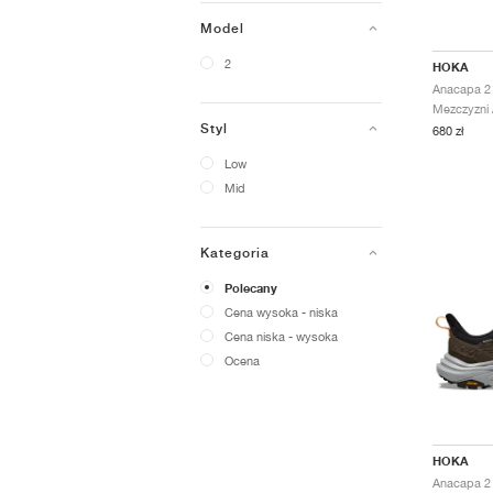
Model
2
HOKA
Anacapa 2
Mezczyzni 
Styl
680 zł
Low
Mid
Kategoria
Polecany
Cena wysoka - niska
Cena niska - wysoka
Ocena
HOKA